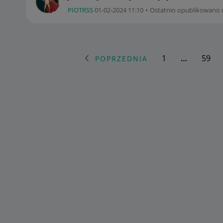
PIOTRSS
‎01-02-2024
11:10
Ostatnio opublikowano 
1
…
59
POPRZEDNIA