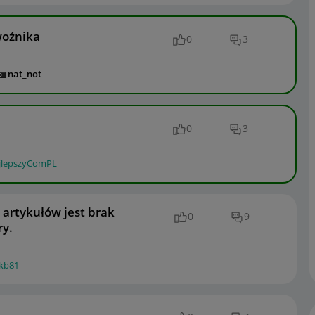
woźnika
0
3
nat_not
0
3
jlepszyComPL
artykułów jest brak
0
9
ry.
kb81