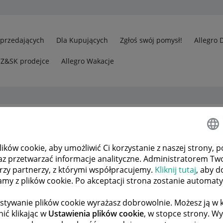
Sprzedających
Dla Kupujących
Zgłoś swój pomysł!
Allegro 
CZ&SK prodejce
Allegro Wakacje
dostaw i
ków cookie, aby umożliwić Ci korzystanie z naszej strony, p
az przetwarzać informacje analityczne. Administratorem Tw
órzy partnerzy, z którymi współpracujemy.
Kliknij tutaj
, aby d
tamy z plików cookie. Po akceptacji strona zostanie automat
stywanie plików cookie wyrażasz dobrowolnie. Możesz ją 
ić klikając w
Ustawienia plików cookie
, w stopce strony. W