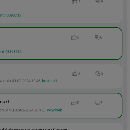
0
4
ent:43393735
0
6
ent:43393735
0
5
 w dniu
‎03-02-2024
19:46
,
kostas11
mart
0
3
o w dniu
‎02-02-2024
20:17
,
Twojchleb