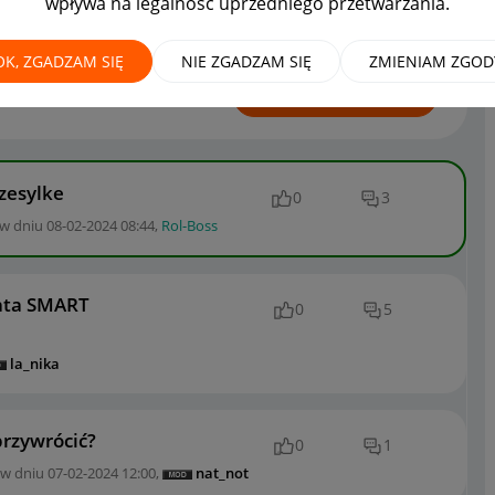
wpływa na legalność uprzedniego przetwarzania.
dawców
OK, ZGADZAM SIĘ
NIE ZGADZAM SIĘ
ZMIENIAM ZGOD
ROZPOCZNIJ TEMAT
zesylke
0
3
 w dniu
‎08-02-2024
08:44
,
Rol-Boss
ata SMART
0
5
la_nika
przywrócić?
0
1
 w dniu
‎07-02-2024
12:00
,
nat_not