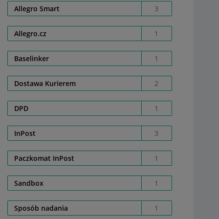
Allegro Smart
3
Allegro.cz
1
Baselinker
1
Dostawa Kurierem
2
DPD
1
InPost
3
Paczkomat InPost
1
Sandbox
1
Sposób nadania
1