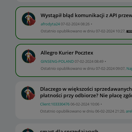
Wystąpił błąd komunikacji z API prze
afrodyta24
‎07-02-2024
08:26
Ostatnio opublikowano w dniu
‎07-02-2024
10:27
,
Allegro Kurier Pocztex
GINSENG-POLAND
‎07-02-2024
08:49
Ostatnio opublikowano w dniu
‎07-02-2024
09:07
,
Na
Dlaczego w większości sprzedawanych 
płatności przy odbiorze? Nie płacę zgó
Client:10333047
6
‎06-02-2024
10:06
Ostatnio opublikowano w dniu
‎06-02-2024
21:20
,
are
smart dla sprzedających