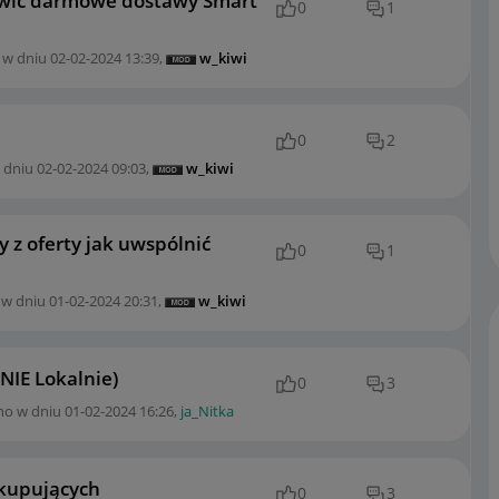
awić darmowe dostawy Smart
0
1
 w dniu
‎02-02-2024
13:39
,
w_kiwi
0
2
 dniu
‎02-02-2024
09:03
,
w_kiwi
 z oferty jak uwspólnić
0
1
 w dniu
‎01-02-2024
20:31
,
w_kiwi
NIE Lokalnie)
0
3
no w dniu
‎01-02-2024
16:26
,
ja_Nitka
 kupujących
0
3