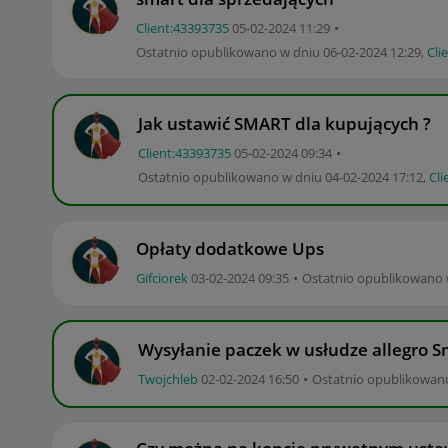
Client:43393735
‎05-02-2024
11:29
Ostatnio opublikowano w dniu
‎06-02-2024
12:29
,
Cli
Jak ustawić SMART dla kupujących ?
Client:43393735
‎05-02-2024
09:34
Ostatnio opublikowano w dniu
‎04-02-2024
17:12
,
Cli
Opłaty dodatkowe Ups
Gifciorek
‎03-02-2024
09:35
Ostatnio opublikowano
Wysyłanie paczek w usłudze allegro S
Twojchleb
‎02-02-2024
16:50
Ostatnio opublikowan