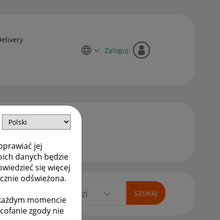
Delivery
Zaloguj
oprawiać jej
oich danych będzie
owiedzieć się więcej
ycznie odświeżona.
w każdym momencie
ycofanie zgody nie