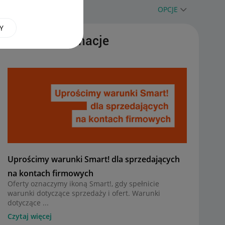
OPCJE
Y
Ważne informacje
Uprościmy warunki Smart! dla sprzedających
na kontach firmowych
Oferty oznaczymy ikoną Smart!, gdy spełnicie
warunki dotyczące sprzedaży i ofert. Warunki
dotyczące ...
Czytaj więcej