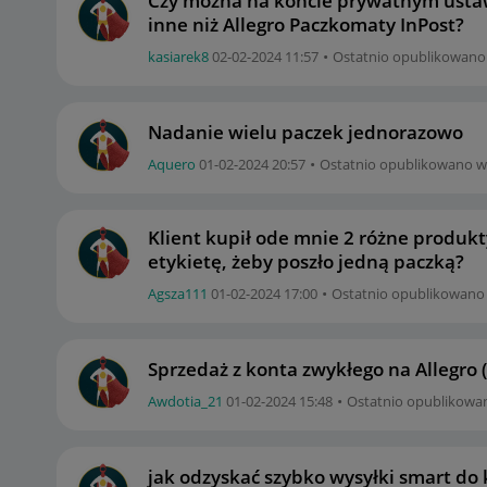
Czy można na koncie prywatnym ust
inne niż Allegro Paczkomaty InPost?
kasiarek8
‎02-02-2024
11:57
Ostatnio opublikowano
Nadanie wielu paczek jednorazowo
Aquero
‎01-02-2024
20:57
Ostatnio opublikowano w
Klient kupił ode mnie 2 różne produkty
etykietę, żeby poszło jedną paczką?
Agsza111
‎01-02-2024
17:00
Ostatnio opublikowano
Sprzedaż z konta zwykłego na Allegro (
Awdotia_21
‎01-02-2024
15:48
Ostatnio opublikowa
jak odzyskać szybko wysyłki smart do