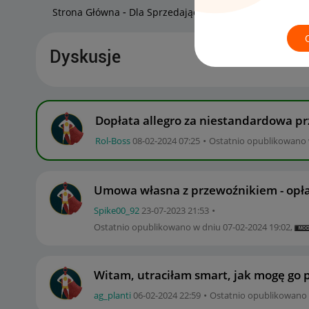
Strona Główna
Dla Sprzedających
Smart! dla sprze
Dyskusje
Dopłata allegro za niestandardowa pr
Rol-Boss
‎08-02-2024
07:25
Ostatnio opublikowano
Umowa własna z przewoźnikiem - opł
Spike00_92
‎23-07-2023
21:53
Ostatnio opublikowano w dniu
‎07-02-2024
19:02
,
Witam, utraciłam smart, jak mogę go 
ag_planti
‎06-02-2024
22:59
Ostatnio opublikowano