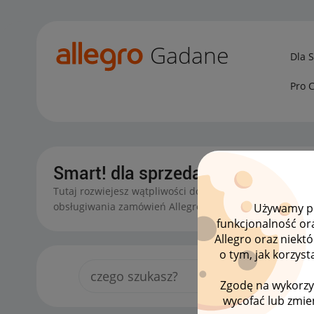
Gadane
Dla 
Pro 
Smart! dla sprzedawców
Tutaj rozwiejesz wątpliwości dotyczące udostępniania 
obsługiwania zamówień Allegro Smart!
Używamy pli
funkcjonalność or
Allegro oraz niekt
o tym, jak korzys
Zgodę na wykorzy
wycofać lub zmien