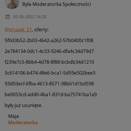
Była Moderatorka Społeczności
‎02-05-2022
14:20
@virusek_21
, oferty:
5f0d3b52-2b03-4642-a262-57b0400c1f08
2e784134-0dc1-4c33-9246-dfa4c34d79d7
f239e7c5-8bb4-4d78-8f88-bcbdb34d1210
5c614106-b474-48e6-bca1-5d93e502bee3
93d03ecf-6fba-4613-8571-98b61d1bd598
be0053cd-add0-4ba1-831d-ba75741ba1a9
były już usunięte.
Maja
Moderatorka