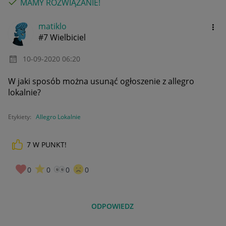
MAMY ROZWIĄZANIE!
matiklo
#7 Wielbiciel
‎10-09-2020
06:20
W jaki sposób można usunąć ogłoszenie z allegro
lokalnie?
Etykiety:
Allegro Lokalnie
7
W PUNKT!
0
0
0
0
ODPOWIEDZ