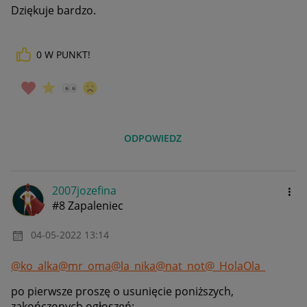
Dziękuje bardzo.
0
W PUNKT!
ODPOWIEDZ
2007jozefina
#8 Zapaleniec
‎04-05-2022
13:14
@ko_alka
@mr_oma
@la_nika
@nat_not
@_HolaOla_
po pierwsze proszę o usunięcie poniższych,
zakończonych ogłoszeń: