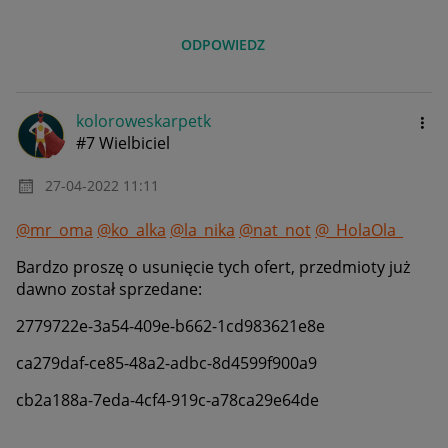
ODPOWIEDZ
koloroweskarpet
k
#7 Wielbiciel
‎27-04-2022
11:11
@mr_oma
@ko_alka
@la_nika
@nat_not
@_HolaOla_
Bardzo proszę o usunięcie tych ofert, przedmioty już
dawno został sprzedane:
2779722e-3a54-409e-b662-1cd983621e8e
ca279daf-ce85-48a2-adbc-8d4599f900a9
cb2a188a-7eda-4cf4-919c-a78ca29e64de