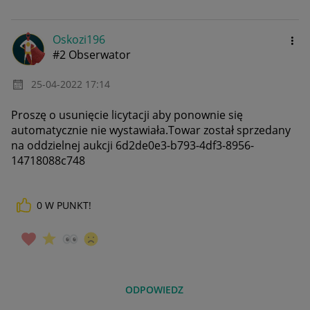
Oskozi196
#2 Obserwator
‎25-04-2022
17:14
Proszę o usunięcie licytacji aby ponownie się
automatycznie nie wystawiała.Towar został sprzedany
na oddzielnej aukcji 6d2de0e3-b793-4df3-8956-
14718088c748
0
W PUNKT!
ODPOWIEDZ