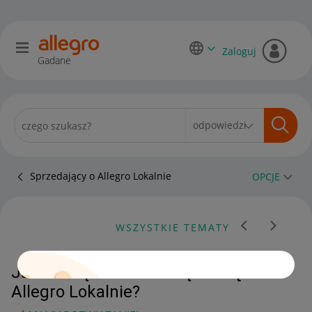
Zaloguj
Gadane
Sprzedający o Allegro Lokalnie
OPCJE
WSZYSTKIE TEMATY
Jak usunąć zakończoną ofertę na
Allegro Lokalnie?