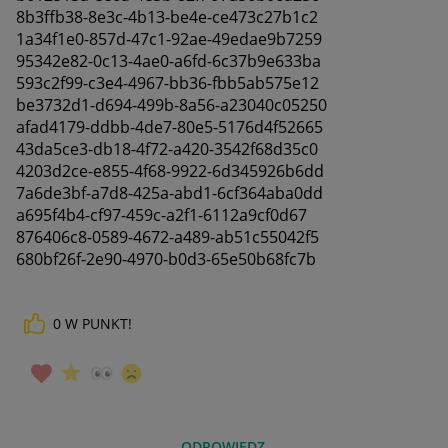
8b3ffb38-8e3c-4b13-be4e-ce473c27b1c2
1a34f1e0-857d-47c1-92ae-49edae9b7259
95342e82-0c13-4ae0-a6fd-6c37b9e633ba
593c2f99-c3e4-4967-bb36-fbb5ab575e12
be3732d1-d694-499b-8a56-a23040c05250
afad4179-ddbb-4de7-80e5-5176d4f52665
43da5ce3-db18-4f72-a420-3542f68d35c0
4203d2ce-e855-4f68-9922-6d345926b6dd
7a6de3bf-a7d8-425a-abd1-6cf364aba0dd
a695f4b4-cf97-459c-a2f1-6112a9cf0d67
876406c8-0589-4672-a489-ab51c55042f5
680bf26f-2e90-4970-b0d3-65e50b68fc7b
0
W PUNKT!
ODPOWIEDZ