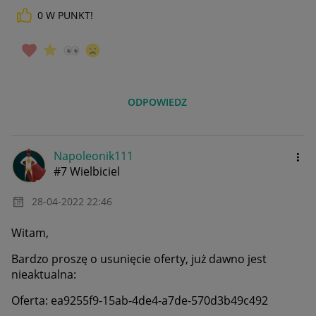
0
W PUNKT!
_____________
Daj znać, co myślisz o Allegro Gadane i wypełnij ankietę!
🙂
ODPOWIEDZ
Napoleonik111
#7 Wielbiciel
‎28-04-2022
22:46
Witam,
Bardzo proszę o usunięcie oferty, już dawno jest
nieaktualna:
Oferta:
ea9255f9-15ab-4de4-a7de-570d3b49c492