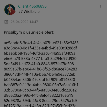
Client:46606896
#7 Wielbiciel
‎26-04-2022
14:47
Prosiłbym o usunięcie ofert:
ae5abdd8-3d4d-4c4c-b07b-e621e85e3485
a3d5bd40-0d1f-433e-a4bd-49e00c0288df
6baebbb8-196f-46fd-aac6-44a95af3409a
e6e6fa73-588b-4877-bfb3-3a294e97d930
5de54f91-cd72-41a0-8846-857faf7fe508
8099a67b-eb04-41b6-8f52-d86ace704283
386047df-4f4f-410a-b6a7-b64e9e3372eb
b04854ae-8406-49c8-af1d-909fb81453f0
bab387e0-113d-4abc-9800-05b7a6aa16b1
32b5790a-9cb3-44f5-aa93-34e06dc226e2
d86620a2-f99c-44fc-8efc-f8822216eb19
52d9378a-694b-46c3-8eea-79dc6475a1c5
b612513a-eecd-4e3b-82ff-97a56b0cd23c