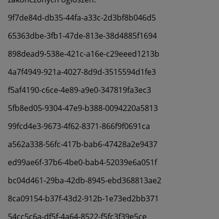
9f7de84d-db35-44fa-a33c-2d3bf8b046d5
65363dbe-3fb1-47de-813e-38d4885f1694
898dead9-538e-421c-a16e-c29eeed1213b
4a7f4949-921a-4027-8d9d-3515594d1fe3
f5af4190-c6ce-4e89-a9e0-347819fa3ec3
5fb8ed05-9304-47e9-b388-0094220a5813
99fcd4e3-9673-4f62-8371-866f9f0691ca
a562a338-56fc-417b-bab6-47428a2e9437
ed99ae6f-37b6-4be0-bab4-52039e6a051f
bc04d461-29ba-42db-8945-ebd368813ae2
8ca09154-b37f-43d2-912b-1e73ed2bb371
54cc5c6a-df5f-4a64-8522-f5fc3f39e5ce