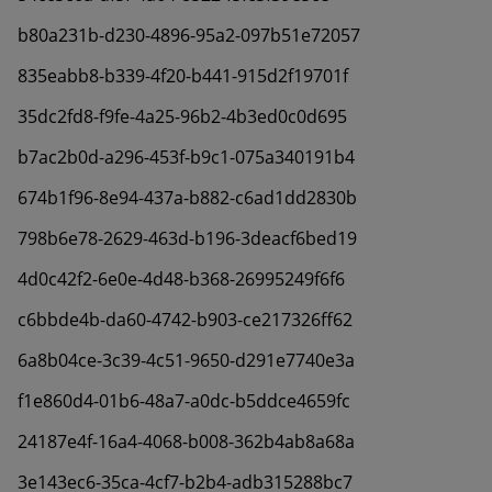
b80a231b-d230-4896-95a2-097b51e72057
835eabb8-b339-4f20-b441-915d2f19701f
35dc2fd8-f9fe-4a25-96b2-4b3ed0c0d695
b7ac2b0d-a296-453f-b9c1-075a340191b4
674b1f96-8e94-437a-b882-c6ad1dd2830b
798b6e78-2629-463d-b196-3deacf6bed19
4d0c42f2-6e0e-4d48-b368-26995249f6f6
c6bbde4b-da60-4742-b903-ce217326ff62
6a8b04ce-3c39-4c51-9650-d291e7740e3a
f1e860d4-01b6-48a7-a0dc-b5ddce4659fc
24187e4f-16a4-4068-b008-362b4ab8a68a
3e143ec6-35ca-4cf7-b2b4-adb315288bc7