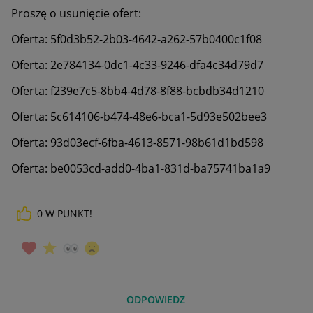
Proszę o usunięcie ofert:
Oferta:
5f0d3b52-2b03-4642-a262-57b0400c1f08
Oferta:
2e784134-0dc1-4c33-9246-dfa4c34d79d7
Oferta:
f239e7c5-8bb4-4d78-8f88-bcbdb34d1210
Oferta:
5c614106-b474-48e6-bca1-5d93e502bee3
Oferta:
93d03ecf-6fba-4613-8571-98b61d1bd598
Oferta:
be0053cd-add0-4ba1-831d-ba75741ba1a9
0
W PUNKT!
ODPOWIEDZ