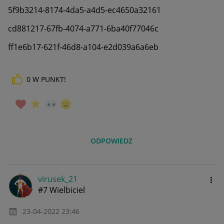
5f9b3214-8174-4da5-a4d5-ec4650a32161
cd881217-67fb-4074-a771-6ba40f77046c
ff1e6b17-621f-46d8-a104-e2d039a6a6eb
0
W PUNKT!
ODPOWIEDZ
virusek_21
#7 Wielbiciel
‎23-04-2022
23:46