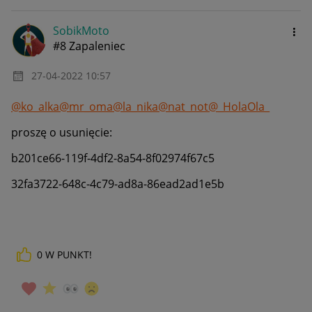
SobikMoto
#8 Zapaleniec
‎27-04-2022
10:57
@ko_alka
@mr_oma
@la_nika
@nat_not
@_HolaOla_
proszę o usunięcie:
b201ce66-119f-4df2-8a54-8f02974f67c5
32fa3722-648c-4c79-ad8a-86ead2ad1e5b
0
W PUNKT!