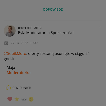
ODPOWIEDZ
mr_oma
Była Moderatorka Społeczności
‎27-04-2022
11:00
@SobikMoto
, oferty zostaną usunięte w ciągu 24
godzin.
Maja
Moderatorka
0
W PUNKT!
_____________
Daj znać, co myślisz o Allegro Gadane i wypełnij ankietę!
🙂