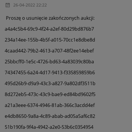
‎26-04-2022
22:22
Proszę o usunięcie zakończonych aukcji:
a4a4c5b4-69c9-4f24-a2ef-80d29bd876b7
234a14ee-155b-4b5f-a015-70cc1e8dbe8d
4caad442-79b2-4613-a707-48f2ee14ebef
25bbcff0-1e5c-4726-bd63-4a83039c80ba
74347455-6a24-4d17-9413-f335859859b6
495d26b9-d9a9-43c3-a827-9a802df3511b
8d272eb5-473c-43c9-bae9-ed84bd9602f5
a21a3eee-6374-4946-81ab-366c3acdd4ef
e4db8650-9a8a-4c89-abab-ad05a5af6c82
51b190fa-9f4a-4942-a2e0-53b6c0354954