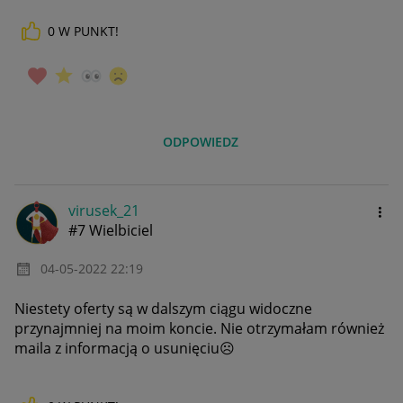
0
W PUNKT!
_____________
Daj znać, co myślisz o Allegro Gadane i wypełnij ankietę!
🙂
ODPOWIEDZ
virusek_21
#7 Wielbiciel
‎04-05-2022
22:19
Niestety oferty są w dalszym ciągu widoczne
przynajmniej na moim koncie. Nie otrzymałam również
maila z informacją o usunięciu
☹️