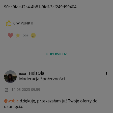
90cc9fae-f2c4-4b81-9fdf-3cf249d99404
0
W PUNKT!
ODPOWIEDZ
_HolaOla_
Moderacja Społeczności
‎14-03-2023
09:59
@wobic
dziękuję, przekazałam już Twoje oferty do
usunięcia.