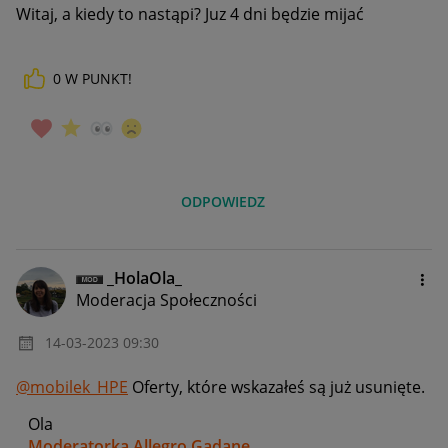
Witaj, a kiedy to nastąpi? Juz 4 dni będzie mijać
0
W PUNKT!
ODPOWIEDZ
_HolaOla_
Moderacja Społeczności
‎14-03-2023
09:30
@mobilek_HPE
Oferty, które wskazałeś są już usunięte.
Ola
Moderatorka Allegro Gadane