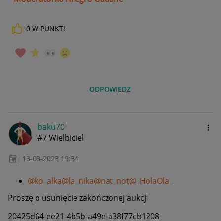
0
W PUNKT!
ODPOWIEDZ
baku70
#7 Wielbiciel
‎13-03-2023
19:34
@ko_alka
@la_nika
@nat_not
@_HolaOla_
Proszę o usunięcie zakończonej aukcji
20425d64-ee21-4b5b-a49e-a38f77cb1208