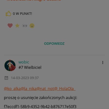
0
W PUNKT!
ODPOWIEDZ
wobic
#7 Wielbiciel
‎14-03-2023
09:37
@ko_alka
@la_nika
@nat_not
@_HolaOla_
proszę o usunięcie zakończonych aukcji:
f7eccdf1-58b9-4352-9b42-b876717e50f3