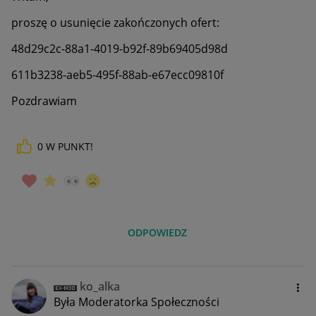
proszę o usunięcie zakończonych ofert:
48d29c2c-88a1-4019-b92f-89b69405d98d
611b3238-aeb5-495f-88ab-e67ecc09810f
Pozdrawiam
0
W PUNKT!
ODPOWIEDZ
ko_alka
Była Moderatorka Społeczności