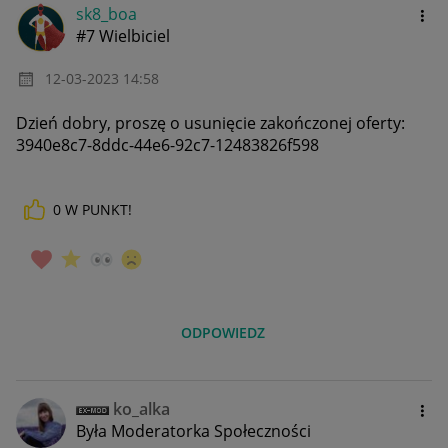
sk8_boa
#7 Wielbiciel
‎12-03-2023
14:58
Dzień dobry, proszę o usunięcie zakończonej oferty:
3940e8c7-8ddc-44e6-92c7-12483826f598
0
W PUNKT!
ODPOWIEDZ
ko_alka
Była Moderatorka Społeczności