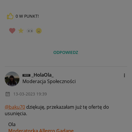
0
W PUNKT!
ODPOWIEDZ
_HolaOla_
Moderacja Społeczności
‎13-03-2023
19:39
@baku70
dziękuję, przekazałam już tę ofertę do
usunięcia.
Ola
Moderatorka Allegro Gadane