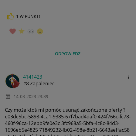
1
W PUNKT!
ODPOWIEDZ
4141423
#8 Zapaleniec
‎14-03-2023
23:39
Czy może ktoś mi pomóc usunąć zakończone oferty ?
e03dc5bc-5898-4ca1-9385-67f7bad4daf0 424f766c-fc78-
460f-96ca-12ebb9fe0e3c 3fc968a5-5bfa-4c8c-84d3-
1696eb5e4825 71849232-fb02-498e-8b21-6643aeffac58