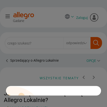
Zaloguj
Gadane
Sprzedający o Allegro Lokalnie
OPCJE
WSZYSTKIE TEMATY
Jak usunąć zakończoną ofertę na
Allegro Lokalnie?