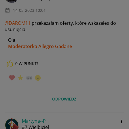
‎14-03-2023
10:01
@DAROM11
przekazałam oferty, które wskazałeś do
usunięcia.
Ola
Moderatorka Allegro Gadane
0
W PUNKT!
ODPOWIEDZ
Martyna--P
#7 Wielbiciel