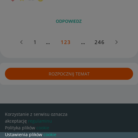
ODPOWIEDZ
1
…
123
…
246
ROZPOCZNIJ TEMAT
Korzystanie z serwisu oznacza
akceptację
regulaminu
Polityka plików
cookie
Ustawienia plików
cookie