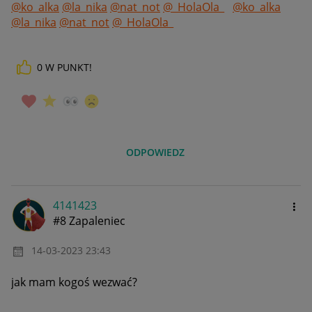
@ko_alka
@la_nika
@nat_not
@_HolaOla_
@ko_alka
@la_nika
@nat_not
@_HolaOla_
0
W PUNKT!
ODPOWIEDZ
4141423
#8 Zapaleniec
‎14-03-2023
23:43
jak mam kogoś wezwać?