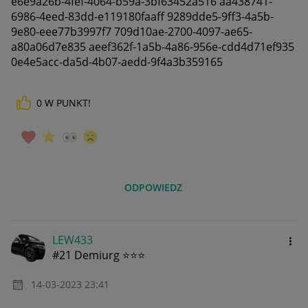
e6e9a26b-4fef-4064-b59a-3bf63452a516 aa438741-
6986-4eed-83dd-e119180faaff 9289dde5-9ff3-4a5b-
9e80-eee77b3997f7 709d10ae-2700-4097-ae65-
a80a06d7e835 aeef362f-1a5b-4a86-956e-cdd4d71ef935
0e4e5acc-da5d-4b07-aedd-9f4a3b359165
0
W PUNKT!
ODPOWIEDZ
LEW433
#21 Demiurg ⭐⭐⭐
‎14-03-2023
23:41