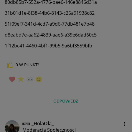
80db85b7-552a-4776-bae6-146e8846d31a
31b01d1e-8f38-44b6-8143-c26a91938c82
51f09ef7-341d-4cd7-a9d6-77db481e7b48
d8eabd7e-aa62-4839-aae6-a39e6dad60c5
1f12bc41-4460-4bf1-99b5-9a6bf3559bfb
0
W PUNKT!
ODPOWIEDZ
_HolaOla_
Moderacja Społeczności