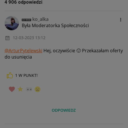
4 906 odpowiedzi
ko_alka
Była Moderatorka Społeczności
‎12-03-2023
13:12
@ArturPytelewski
Hej, oczywiście
🙂
Przekazałam oferty
do usunięcia
1
W PUNKT!
ODPOWIEDZ