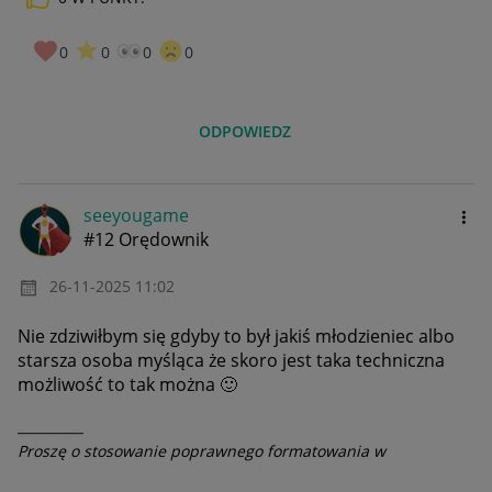
0
0
0
0
ODPOWIEDZ
seeyougame
#12 Orędownik
‎26-11-2025
11:02
Nie zdziwiłbym się gdyby to był jakiś młodzieniec albo
starsza osoba myśląca że skoro jest taka techniczna
możliwość to tak można
🙂
__________
Proszę o stosowanie poprawnego formatowania w
wiadomościach: używanie wielkich liter na początku zdań,