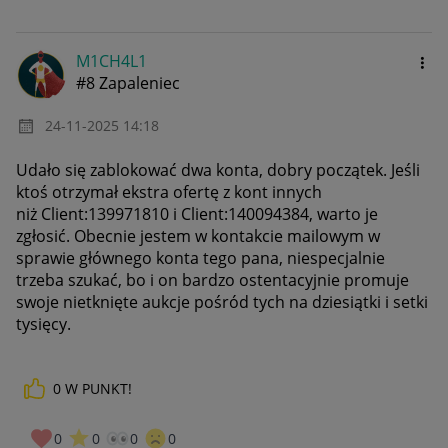
M1CH4L1
#8 Zapaleniec
‎24-11-2025
14:18
Udało się zablokować dwa konta, dobry początek. Jeśli
ktoś otrzymał ekstra ofertę z kont innych
niż
Client:139971810 i Client:140094384, warto je
zgłosić. Obecnie jestem w kontakcie mailowym w
sprawie głównego konta tego pana, niespecjalnie
trzeba szukać, bo i on bardzo ostentacyjnie promuje
swoje nietknięte aukcje pośród tych na dziesiątki i setki
tysięcy.
0
W PUNKT!
0
0
0
0