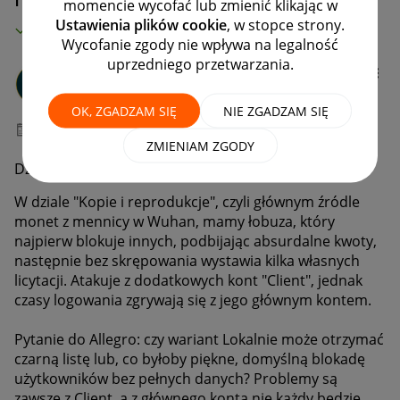
momencie wycofać lub zmienić klikając w
Ustawienia plików cookie
, w stopce strony.
MAMY ROZWIĄZANIE!
Wycofanie zgody nie wpływa na legalność
uprzedniego przetwarzania.
M1CH4L1
#8 Zapaleniec
OK, ZGADZAM SIĘ
NIE ZGADZAM SIĘ
‎24-11-2025
05:18
ZMIENIAM ZGODY
Dzień dobry,
W dziale "Kopie i reprodukcje", czyli głównym źródle
monet z mennicy w Wuhan, mamy łobuza, który
najpierw blokuje innych, podbijając absurdalne kwoty,
następnie bez skrępowania wystawia kilka własnych
licytacji. Atakuje z dodatkowych kont "Client", jednak
czasy logowania zgrywają się z jego głównym kontem.
Pytanie do Allegro: czy wariant Lokalnie może otrzymać
czarną listę lub, co byłoby piękne, domyślną blokadę
użytkowników bez pełnych danych? Problemy są
zawsze z Client, a z głównego konta nie każdy będzie