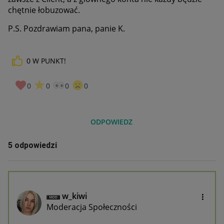
chętnie łobuzować.
P.S. Pozdrawiam pana, panie K.
0
W PUNKT!
0
0
0
0
ODPOWIEDZ
5 odpowiedzi
w_kiwi
Moderacja Społeczności