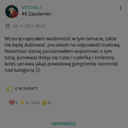
M1CH4L1
#8 Zapaleniec
‎24-11-2025
08:07
Wczoraj napisałem wiadomość w tym temacie, także
nie będę dublować, poczekam na odpowiedź mailową.
Natomiast dzisiaj postanowiłem wspomnieć o tym
tutaj, ponieważ dzieją się cuda i cudeńka i śmieszny
koleś uprawia jakąś powiatową gangsterkę i kontrolę
nad kategorią
🙂
0
W PUNKT!
0
0
0
0
ODPOWIEDZ