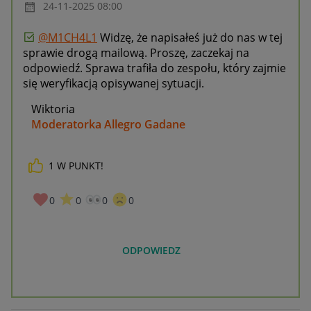
‎24-11-2025
08:00
@M1CH4L1
Widzę, że napisałeś już do nas w tej
sprawie drogą mailową. Proszę, zaczekaj na
odpowiedź. Sprawa trafiła do zespołu, który zajmie
się weryfikacją opisywanej sytuacji.
Wiktoria
Moderatorka Allegro Gadane
1
W PUNKT!
0
0
0
0
ODPOWIEDZ