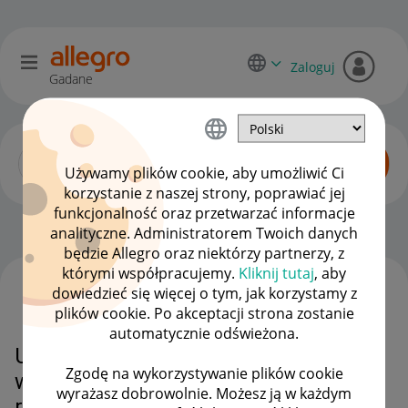
Zaloguj
Gadane
Używamy plików cookie, aby umożliwić Ci
korzystanie z naszej strony, poprawiać jej
funkcjonalność oraz przetwarzać informacje
Sprzedający o Allegro Lokalnie
OPCJE
analityczne. Administratorem Twoich danych
będzie Allegro oraz niektórzy partnerzy, z
którymi współpracujemy.
Kliknij tutaj
, aby
dowiedzieć się więcej o tym, jak korzystamy z
WSZYSTKIE TEMATY
plików cookie. Po akceptacji strona zostanie
automatycznie odświeżona.
Użytkownik wprowadzający chaos
Zgodę na wykorzystywanie plików cookie
w dziale Numizmatyka > Kopie i
wyrażasz dobrowolnie. Możesz ją w każdym
reprodukcje