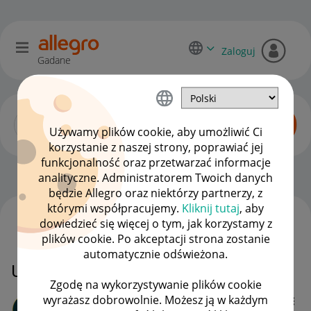
Zaloguj
Gadane
Używamy plików cookie, aby umożliwić Ci
korzystanie z naszej strony, poprawiać jej
funkcjonalność oraz przetwarzać informacje
Sprzedający o Allegro Lokalnie
OPCJE
analityczne. Administratorem Twoich danych
będzie Allegro oraz niektórzy partnerzy, z
którymi współpracujemy.
Kliknij tutaj
, aby
dowiedzieć się więcej o tym, jak korzystamy z
WSZYSTKIE TEMATY
plików cookie. Po akceptacji strona zostanie
automatycznie odświeżona.
Usunąć ofertę
Zgodę na wykorzystywanie plików cookie
wyrażasz dobrowolnie. Możesz ją w każdym
blanka1310