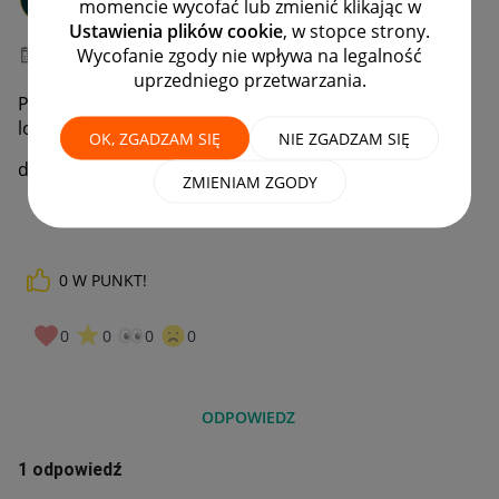
momencie wycofać lub zmienić klikając w
#7 Wielbiciel
Ustawienia plików cookie
, w stopce strony.
Wycofanie zgody nie wpływa na legalność
‎01-09-2023
16:56
uprzedniego przetwarzania.
Proszę o trwałe usunięcie oferty z archiwum allegro
lokalnie
OK, ZGADZAM SIĘ
NIE ZGADZAM SIĘ
df2046cd-1b68-4bea-aa72-964d666f1954
ZMIENIAM ZGODY
Dziękuję
@w_kiwi
0
W PUNKT!
0
0
0
0
ODPOWIEDZ
1 odpowiedź