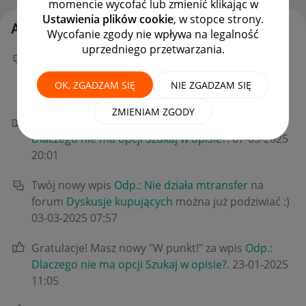
momencie wycofać lub zmienić klikając w
Ustawienia plików cookie
, w stopce strony.
Aktywność HI-IQ
Wycofanie zgody nie wpływa na legalność
uprzedniego przetwarzania.
Twój nowy wpis
Odp.: Podziel się opinią na temat
Allegro Delivery
na forum
Dyskusje kupujących
OK, ZGADZAM SIĘ
NIE ZGADZAM SIĘ
można już podziwiać :)
‎20-07-2025
21:21
ZMIENIAM ZGODY
Gratulacje! Masz nowy "W punkt!" za wpis
Odp.:
Dlaczego nie ma opcji Szukaj w opisie?
.
‎07-03-2025
20:01
Twój nowy wpis
Odp.: Nie działa mtransfer
na
forum
Dyskusje kupujących
można już podziwiać :)
‎03-03-2025
07:57
Gratulacje! Masz nowy "W punkt!" za wpis
Odp.:
Dlaczego nie ma opcji Szukaj w opisie?
.
‎23-01-2025
11:05