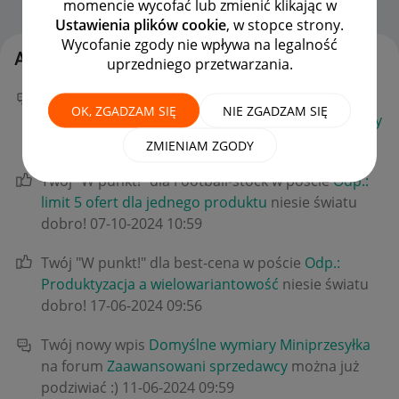
momencie wycofać lub zmienić klikając w
Strona Główna
OPCJE
Ustawienia plików cookie
, w stopce strony.
Wycofanie zgody nie wpływa na legalność
Aktywność gelek7
uprzedniego przetwarzania.
Twój nowy wpis
Odp.: Domyślne wymiary
OK, ZGADZAM SIĘ
NIE ZGADZAM SIĘ
Miniprzesyłka
na forum
Zaawansowani sprzedawcy
można już podziwiać :)
‎18-11-2024
09:28
ZMIENIAM ZGODY
Twój "W punkt!" dla Football-stock w poście
Odp.:
limit 5 ofert dla jednego produktu
niesie światu
dobro!
‎07-10-2024
10:59
Twój "W punkt!" dla best-cena w poście
Odp.:
Produktyzacja a wielowariantowość
niesie światu
dobro!
‎17-06-2024
09:56
Twój nowy wpis
Domyślne wymiary Miniprzesyłka
na forum
Zaawansowani sprzedawcy
można już
podziwiać :)
‎11-06-2024
09:59