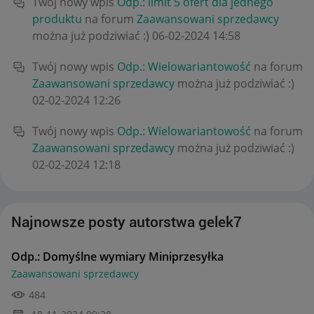
Twój nowy wpis
Odp.: limit 5 ofert dla jednego
produktu
na forum
Zaawansowani sprzedawcy
można już podziwiać :)
‎06-02-2024
14:58
Twój nowy wpis
Odp.: Wielowariantowość
na forum
Zaawansowani sprzedawcy
można już podziwiać :)
‎02-02-2024
12:26
Twój nowy wpis
Odp.: Wielowariantowość
na forum
Zaawansowani sprzedawcy
można już podziwiać :)
‎02-02-2024
12:18
Najnowsze posty autorstwa gelek7
Odp.: Domyślne wymiary Miniprzesyłka
Zaawansowani sprzedawcy
484
‎18-11-2024
09:28