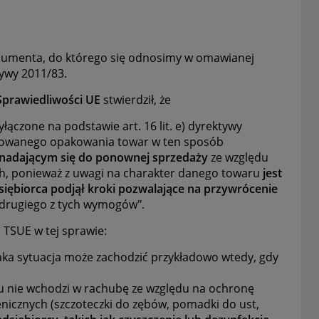
onsumenta, do którego się odnosimy w omawianej
tywy 2011/83.
Sprawiedliwości UE
stwierdził, że
czone na podstawie art. 16 lit. e) dyrektywy
ętowanego opakowania towar w ten sposób
ienadającym się do ponownej sprzedaży
ze względu
ch, ponieważ z uwagi na charakter danego towaru
jest
siębiorca podjął kroki pozwalające na przywrócenie
 drugiego z tych wymogów".
o TSUE w tej sprawie:
t]aka sytuacja może zachodzić przykładowo wtedy, gdy
ku nie wchodzi w rachubę ze względu na ochronę
enicznych (szczoteczki do zębów, pomadki do ust,