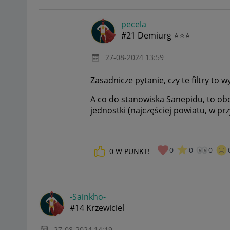
pecela
#21 Demiurg ⭐⭐⭐
‎27-08-2024
13:59
Zasadnicze pytanie, czy te filtry t
A co do stanowiska Sanepidu, to obo
jednostki (najczęściej powiatu, w pr
0
0
0
0
W PUNKT!
-Sainkho-
#14 Krzewiciel
‎27-08-2024
14:19