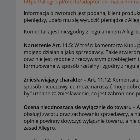
https://allegro.pl/oferta/adapter-do-maski-3m-
Informacja o zwrotach jest podana, klient produ
pieniędzy, udało mu się wyłudzić pieniądze z Allegr
Komentarz jest niezgodny z regulaminem Allegro,
Naruszenie Art. 11.5:
W treści komentarza Kupując
mojego działania jako sprzedawcy. Takie stwierd
oraz nie jest zgodne z rzeczywistym przebiegiem 
formułowane w sposób rzetelny i zgodny z regul
Zniesławiający charakter – Art. 11.12:
Komentarz 
sposób nieuczciwy, co może naruszać moje dobre
być uznane za zniesławienie, co jest zabronione p
Ocena nieodnosząca się wyłącznie do towaru – Ar
obsługi zwrotu oraz zachowaniu sprzedawcy, a n
opinie powinny dotyczyć wyłącznie towaru, a nie o
zasad Allegro.