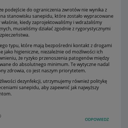
ze podejście do ograniczenia zwrotów nie wynika z
ię na stanowisku sanepidu, które zostało wypracowane
właśnie, kiedy zaprojektowaliśmy i wdrażaliśmy
ych, musieliśmy działać zgodnie z rygorystycznymi
ezpieczeństwa.
 tego typu, które mają bezpośredni kontakt z drogami
jako higieniczne, niezależnie od możliwości ich
pewnieniu, że ryzyko przenoszenia patogenów między
owane do absolutnego minimum. Te wytyczne nadal
ny zdrowia, co jest naszym priorytetem.
żliwości dezynfekcji, utrzymujemy również politykę
eceniami sanepidu, aby zapewnić jak najwyższy
ntom.
0
ODPOWIEDZ