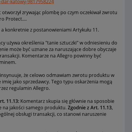
na-dar-katowy-9817958224
kt otworzył zrywając plombę po czym oczekiwał zwrotu
o Protect....
 a konkretnie z postanowieniami Artykułu 11.
y używa określenia "tanie sztuczki" w odniesieniu do
zenie może być uznane za naruszające dobre obyczaje
transakcji. Komentarze na Allegro powinny być
aminem.
insynuuje, że celowo odmawiam zwrotu produktu w
 imię jako sprzedawcy. Tego typu oskarżenia mogą
rzez regulamin Allegro.
t. 11.13:
Komentarz skupia się głównie na sposobie
ie na jakości samego produktu.
Zgodnie z Art. 11.13
,
gólnej obsługi transakcji, co stanowi naruszenie