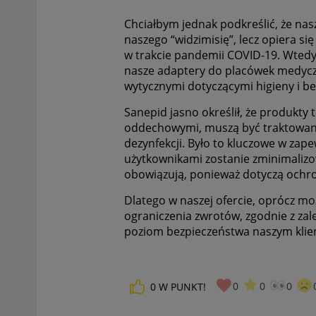
Chciałbym jednak podkreślić, że nas
naszego “widzimisię”, lecz opiera s
w trakcie pandemii COVID-19. Wtedy 
nasze adaptery do placówek medyczn
wytycznymi dotyczącymi higieny i b
Sanepid jasno określił, że produkty
oddechowymi, muszą być traktowane 
dezynfekcji. Było to kluczowe w za
użytkownikami zostanie zminimaliz
obowiązują, ponieważ dotyczą ochro
Dlatego w naszej ofercie, oprócz mo
ograniczenia zwrotów, zgodnie z zal
poziom bezpieczeństwa naszym klie
0
0
0
0
W PUNKT!