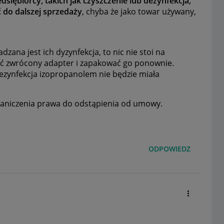
dsiębiorcy, takich jak czyszczenie lub dezynfekcja,
do dalszej sprzedaży
, chyba że jako towar używany,
na jest ich dyzynfekcja, to nic nie stoi na
ać zwrócony adapter i zapakować go ponownie.
 dezynfekcja izopropanolem nie będzie miała
raniczenia prawa do odstąpienia od umowy.
ODPOWIEDZ