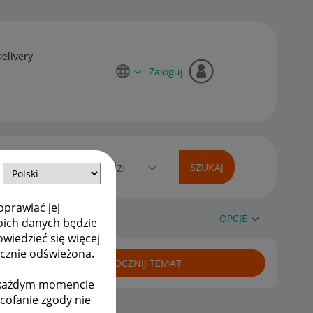
Delivery
Zaloguj
oprawiać jej
mie regulamin !
OPCJE
oich danych będzie
owiedzieć się więcej
ycznie odświeżona.
ROZPOCZNIJ TEMAT
w każdym momencie
ycofanie zgody nie