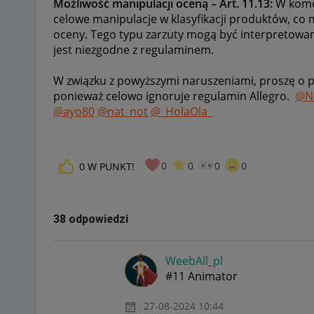
Możliwość manipulacji oceną – Art. 11.13:
W komen
celowe manipulacje w klasyfikacji produktów, co
oceny. Tego typu zarzuty mogą być interpretowan
jest niezgodne z regulaminem.
W związku z powyższymi naruszeniami, proszę o p
ponieważ celowo ignoruje regulamin Allegro.
@N_
@ayo80
@nat_not
@_HolaOla_
0
0
0
0
0
W PUNKT!
38 odpowiedzi
WeebAll_pl
#11 Animator
‎27-08-2024
10:44