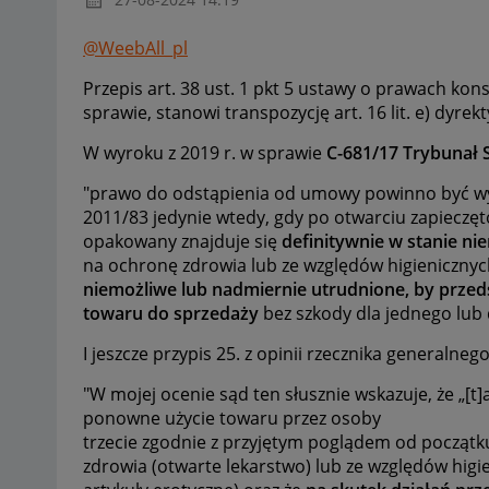
@WeebAll_pl
Przepis art. 38 ust. 1 pkt 5 ustawy o prawach k
sprawie, stanowi transpozycję art. 16 lit. e) dyrek
W wyroku z 2019 r. w sprawie
C-681/17 Trybunał 
"prawo do odstąpienia od umowy powinno być wyłą
2011/83 jedynie wtedy, gdy po otwarciu zapiecz
opakowany znajduje się
definitywnie w stanie n
na ochronę zdrowia lub ze względów higieniczny
niemożliwe lub nadmiernie utrudnione, by przed
towaru do sprzedaży
bez szkody dla jednego lub
I jeszcze przypis 25. z opinii rzecznika generalneg
"W mojej ocenie sąd ten słusznie wskazuje, że „[
ponowne użycie towaru przez osoby
trzecie zgodnie z przyjętym poglądem od począt
zdrowia (otwarte lekarstwo) lub ze względów higi