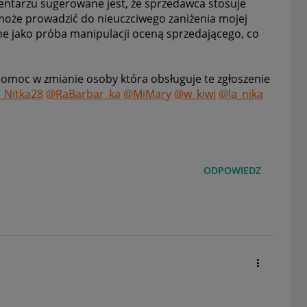
tarzu sugerowane jest, że sprzedawca stosuje
 może prowadzić do nieuczciwego zaniżenia mojej
e jako próba manipulacji oceną sprzedającego, co
omoc w zmianie osoby która obsługuje te zgłoszenie
Nitka28
@RaBarbar_ka
@MiMary
@w_kiwi
@la_nika
ODPOWIEDZ