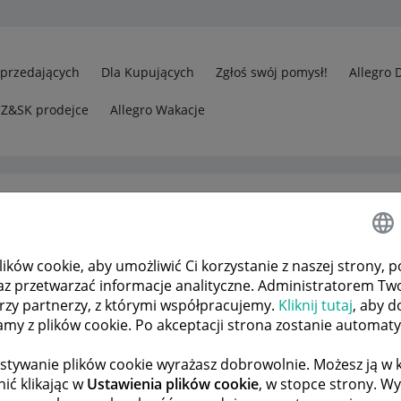
Sprzedających
Dla Kupujących
Zgłoś swój pomysł!
Allegro 
CZ&SK prodejce
Allegro Wakacje
ków cookie, aby umożliwić Ci korzystanie z naszej strony, p
rzedawcy
Odp.: Allegro świadomie pozwala na komentarz który ła
az przetwarzać informacje analityczne. Administratorem Tw
órzy partnerzy, z którymi współpracujemy.
Kliknij tutaj
, aby d
tamy z plików cookie. Po akceptacji strona zostanie automat
 TEMATÓW
POPRZEDNIA
NASTĘPNA
stywanie plików cookie wyrażasz dobrowolnie. Możesz ją 
ić klikając w
Ustawienia plików cookie
, w stopce strony. W