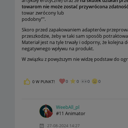
artykuły erotyczne) oraz że
na skutek działań prze
towarom nie może zostać przywrócona zdatność 
towar zwrócony lub
podobny”".
Skoro przed zapakowaniem adapterów przeprowadza
przeszkodzie, żeby w taki sam sposób potraktow
Materiał jest na tyle trwały i odporny, że kolejna
negatywnego wpływu na produkt.
W związku z powyższym nie widzę podstaw do og
0
0
0
0
0
W PUNKT!
WeebAll_pl
#11 Animator
‎27-08-2024
14:27