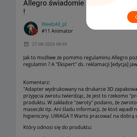
Allegro świadomie pozwala na kom
!
WeebAll_pl
#11 Animator
‎27-08-2024
08:49
Jak to możliwe że pomimo regulaminu Allegro poz
regulamin ? A "Ekspert" ds. reklamacji [edycja] jaw
Komentarz:
"Adapter wydrukowany na drukarce 3D zapakowa
przyjęcia zwrotu twierdząc, że jest to rzekomo "p
produktu. W zakładce "zwroty" podano, że zwrotow
maseczki itp. Ani śladu informacji, że ktoś wpadł
higieniczny. UWAGA !! Warto pracować na dobrą opi
Który odnosi się do produktu: