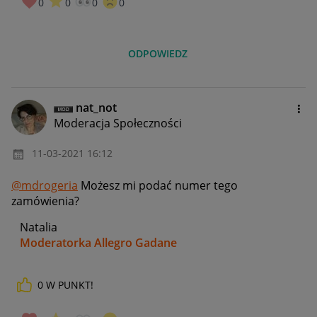
0
0
0
0
ODPOWIEDZ
nat_not
Moderacja Społeczności
‎11-03-2021
16:12
@mdrogeria
Możesz mi podać numer tego
zamówienia?
Natalia
Moderatorka Allegro Gadane
0
W PUNKT!