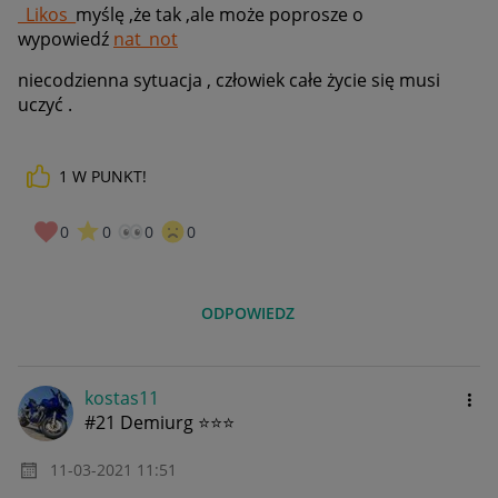
_Likos_
myślę ,że tak ,ale może poprosze o
wypowiedź
nat_not
niecodzienna sytuacja , człowiek całe życie się musi
uczyć .
1
W PUNKT!
0
0
0
0
ODPOWIEDZ
kostas11
#21 Demiurg ⭐⭐⭐
‎11-03-2021
11:51