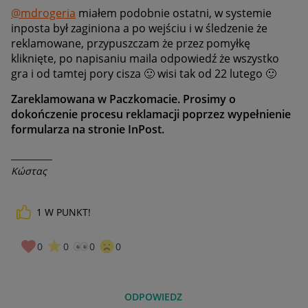
@mdrogeria
miałem podobnie ostatni, w systemie
inposta był zaginiona a po wejściu i w śledzenie że
reklamowane, przypuszczam że przez pomyłkę
kliknięte, po napisaniu maila odpowiedź że wszystko
gra i od tamtej pory cisza
🙂
wisi tak od 22 lutego
🙂
Zareklamowana w Paczkomacie. Prosimy o
dokończenie procesu reklamacji poprzez wypełnienie
formularza na stronie InPost.
__________
Κώστας
1
W PUNKT!
0
0
0
0
ODPOWIEDZ