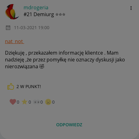
mdrogeria
#21 Demiurg ⭐⭐⭐
‎11-03-2021
19:00
nat_not
Dziękuję , przekazałem informację klientce . Mam
nadzieję ,że przez pomyłkę nie oznaczy dyskusji jako
nierozwiązana
🤣
2
W PUNKT!
0
0
0
0
ODPOWIEDZ