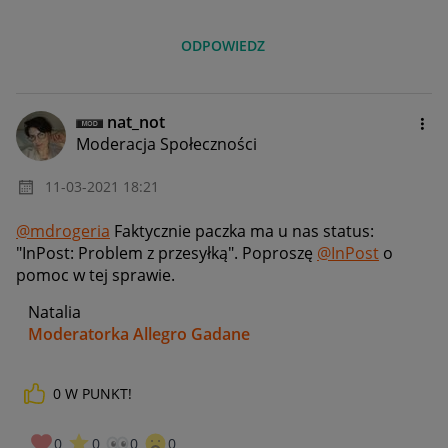
ODPOWIEDZ
nat_not
Moderacja Społeczności
‎11-03-2021
18:21
@mdrogeria
Faktycznie paczka ma u nas status:
"
InPost:
Problem z przesyłką". Poproszę
@InPost
o
pomoc w tej sprawie.
Natalia
Moderatorka Allegro Gadane
0
W PUNKT!
0
0
0
0