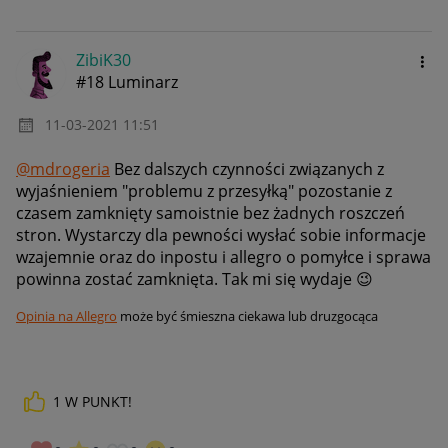
ZibiK30
#18 Luminarz
‎11-03-2021
11:51
@mdrogeria
Bez dalszych czynności związanych z
wyjaśnieniem "problemu z przesyłką" pozostanie z
czasem zamknięty samoistnie bez żadnych roszczeń
stron. Wystarczy dla pewności wysłać sobie informacje
wzajemnie oraz do inpostu i allegro o pomyłce i sprawa
powinna zostać zamknięta. Tak mi się wydaje
😉
Opinia na Allegro
może być śmieszna ciekawa lub druzgocąca
Link do pomocy Allegro
Kliknij i napisz
1
W PUNKT!