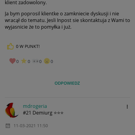
klient zadowolony.
Ja bym poprosil klientke o zamkniecie dyskusji i nie
wracął do tematu. Jesli Inpost sie skontaktuja z Wami to
wyjasnicie że to pomyłka i już.
0
W PUNKT!
0
0
0
0
ODPOWIEDZ
mdrogeria
#21 Demiurg ⭐⭐⭐
‎11-03-2021
11:50