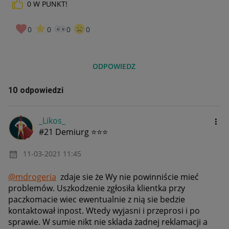
0
W PUNKT!
0
0
0
0
ODPOWIEDZ
10 odpowiedzi
_Likos_
#21 Demiurg ⭐⭐⭐
‎11-03-2021
11:45
@mdrogeria
zdaje sie że Wy nie powinniście mieć
problemów. Uszkodzenie zgłosiła klientka przy
paczkomacie wiec ewentualnie z nią sie bedzie
kontaktował inpost. Wtedy wyjasni i przeprosi i po
sprawie. W sumie nikt nie sklada żadnej reklamacji a