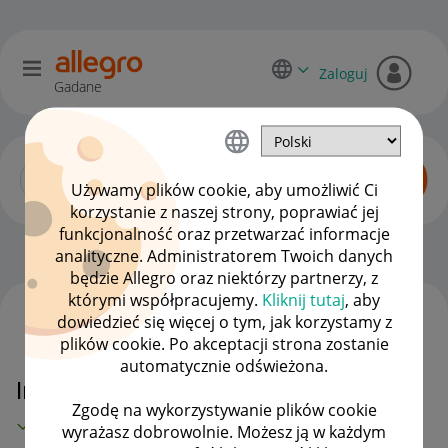
Zaloguj
Gadane
Używamy plików cookie, aby umożliwić Ci
korzystanie z naszej strony, poprawiać jej
funkcjonalność oraz przetwarzać informacje
Zaawansowani sprzedawcy
OPCJE
analityczne. Administratorem Twoich danych
będzie Allegro oraz niektórzy partnerzy, z
którymi współpracujemy.
Kliknij tutaj
, aby
dowiedzieć się więcej o tym, jak korzystamy z
WSZYSTKIE TEMATY
plików cookie. Po akceptacji strona zostanie
automatycznie odświeżona.
Inpost problem z przesyłką
Zgodę na wykorzystywanie plików cookie
MAMY ROZWIĄZANIE!
wyrażasz dobrowolnie. Możesz ją w każdym