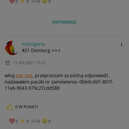
0
0
0
0
ODPOWIEDZ
mdrogeria
#21 Demiurg ⭐⭐⭐
‎11-03-2021
17:21
witaj
nat_not
, przepraszam za późną odpowiedź ,
nadawałem paczki nr zamówienia -
0bb0cdd1-801f-
11eb-9043-979c27cdd588
0
W PUNKT!
0
0
0
0