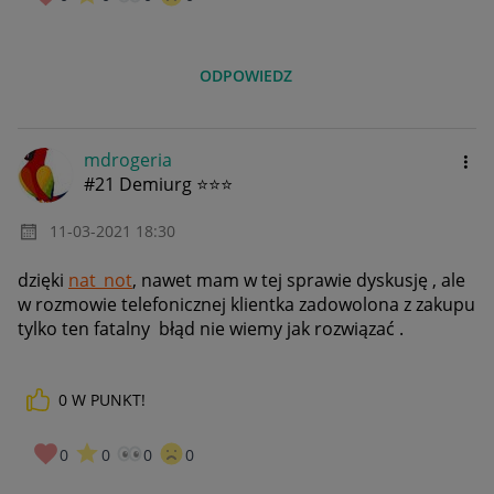
ODPOWIEDZ
mdrogeria
#21 Demiurg ⭐⭐⭐
‎11-03-2021
18:30
dzięki
nat_not
, nawet mam w tej sprawie dyskusję , ale
w rozmowie telefonicznej klientka zadowolona z zakupu
tylko ten fatalny błąd nie wiemy jak rozwiązać .
0
W PUNKT!
0
0
0
0