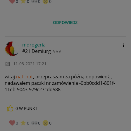
0
0
0
0
ODPOWIEDZ
mdrogeria
#21 Demiurg ⭐⭐⭐
‎11-03-2021
17:21
witaj
nat_not
, przepraszam za późną odpowiedź ,
nadawałem paczki nr zamówienia -
0bb0cdd1-801f-
11eb-9043-979c27cdd588
0
W PUNKT!
0
0
0
0