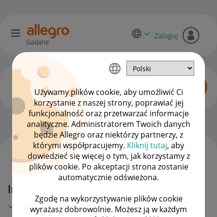
Zaloguj
Gadane
Używamy plików cookie, aby umożliwić Ci
korzystanie z naszej strony, poprawiać jej
funkcjonalność oraz przetwarzać informacje
Zaawansowani sprzedawcy
OPCJE
analityczne. Administratorem Twoich danych
będzie Allegro oraz niektórzy partnerzy, z
którymi współpracujemy.
Kliknij tutaj
, aby
dowiedzieć się więcej o tym, jak korzystamy z
WSZYSTKIE TEMATY
plików cookie. Po akceptacji strona zostanie
automatycznie odświeżona.
Inpost problem z przesyłką
Zgodę na wykorzystywanie plików cookie
MAMY ROZWIĄZANIE!
wyrażasz dobrowolnie. Możesz ją w każdym