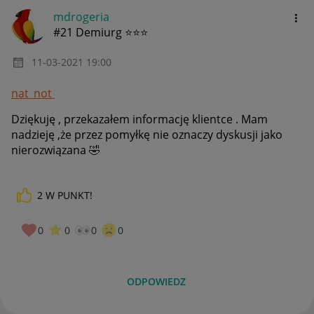
mdrogeria
#21 Demiurg ⭐⭐⭐
‎11-03-2021
19:00
nat_not
Dziękuję , przekazałem informację klientce . Mam
nadzieję ,że przez pomyłkę nie oznaczy dyskusji jako
nierozwiązana
🤣
2
W PUNKT!
0
0
0
0
ODPOWIEDZ