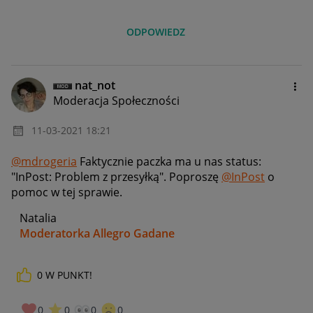
ODPOWIEDZ
nat_not
Moderacja Społeczności
‎11-03-2021
18:21
@mdrogeria
Faktycznie paczka ma u nas status:
"
InPost:
Problem z przesyłką". Poproszę
@InPost
o
pomoc w tej sprawie.
Natalia
Moderatorka Allegro Gadane
0
W PUNKT!
0
0
0
0