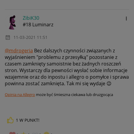
ZibiK30
#18 Luminarz
‎11-03-2021
11:51
@mdrogeria
Bez dalszych czynności związanych z
wyjaśnieniem "problemu z przesyłką" pozostanie z
czasem zamknięty samoistnie bez żadnych roszczeń
stron. Wystarczy dla pewności wysłać sobie informacje
wzajemnie oraz do inpostu i allegro o pomyłce i sprawa
powinna zostać zamknięta. Tak mi się wydaje
😉
Opinia na Allegro
może być śmieszna ciekawa lub druzgocąca
Link do pomocy Allegro
Kliknij i napisz
1
W PUNKT!