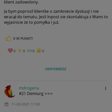
klient zadowolony.
Ja bym poprosil klientke o zamkniecie dyskusji i nie
wracął do tematu. Jesli Inpost sie skontaktuja z Wami to
wyjasnicie że to pomyłka i już.
0
W PUNKT!
0
0
0
0
ODPOWIEDZ
mdrogeria
#21 Demiurg ⭐⭐⭐
‎11-03-2021
11:50