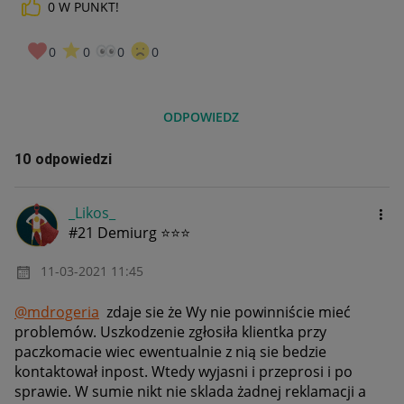
0
W PUNKT!
0
0
0
0
ODPOWIEDZ
10 odpowiedzi
_Likos_
#21 Demiurg ⭐⭐⭐
‎11-03-2021
11:45
@mdrogeria
zdaje sie że Wy nie powinniście mieć
problemów. Uszkodzenie zgłosiła klientka przy
paczkomacie wiec ewentualnie z nią sie bedzie
kontaktował inpost. Wtedy wyjasni i przeprosi i po
sprawie. W sumie nikt nie sklada żadnej reklamacji a