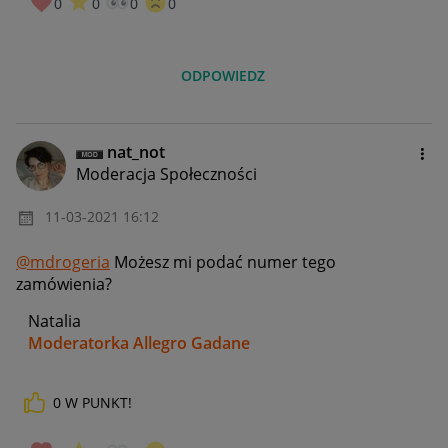
0
0
0
0
ODPOWIEDZ
nat_not
Moderacja Społeczności
‎11-03-2021
16:12
@mdrogeria
Możesz mi podać numer tego
zamówienia?
Natalia
Moderatorka Allegro Gadane
0
W PUNKT!