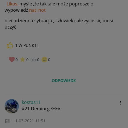
_Likos_
myślę ,że tak ,ale może poprosze o
wypowiedź
nat_not
niecodzienna sytuacja , człowiek całe życie się musi
uczyć .
1
W PUNKT!
0
0
0
0
ODPOWIEDZ
kostas11
#21 Demiurg ⭐⭐⭐
‎11-03-2021
11:51