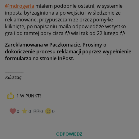
@mdrogeria
miałem podobnie ostatni, w systemie
inposta był zaginiona a po wejściu i w śledzenie że
reklamowane, przypuszczam że przez pomyłkę
kliknięte, po napisaniu maila odpowiedź że wszystko
gra i od tamtej pory cisza
🙂
wisi tak od 22 lutego
🙂
Zareklamowana w Paczkomacie. Prosimy o
dokończenie procesu reklamacji poprzez wypełnienie
formularza na stronie InPost.
__________
Κώστας
1
W PUNKT!
0
0
0
0
ODPOWIEDZ