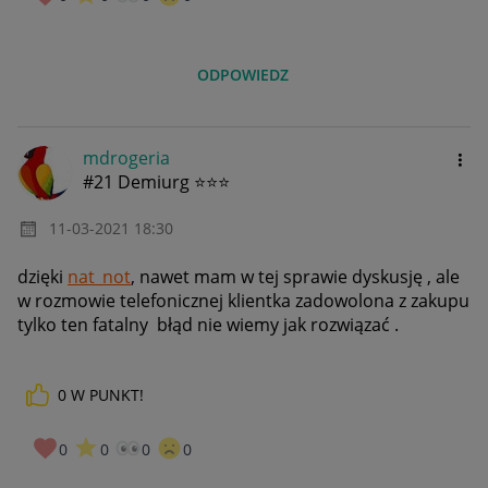
ODPOWIEDZ
mdrogeria
#21 Demiurg ⭐⭐⭐
‎11-03-2021
18:30
dzięki
nat_not
, nawet mam w tej sprawie dyskusję , ale
w rozmowie telefonicznej klientka zadowolona z zakupu
tylko ten fatalny błąd nie wiemy jak rozwiązać .
0
W PUNKT!
0
0
0
0