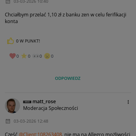
‎03-03-2026
10:40
Chciałbym przelać 1,10 zł z banku zen w celu ferifikacji
konta
0
W PUNKT!
0
0
0
0
ODPOWIEDZ
matt_rose
Moderacja Społeczności
‎03-03-2026
12:48
Cześć
@Client:108263408
,
nie ma na Allegro możliwości