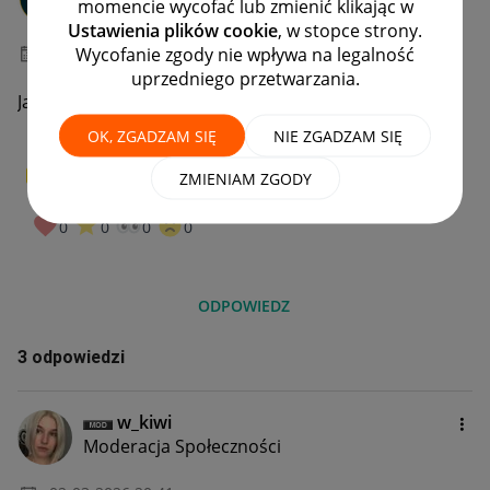
momencie wycofać lub zmienić klikając w
#7 Wielbiciel
Ustawienia plików cookie
, w stopce strony.
Wycofanie zgody nie wpływa na legalność
‎02-03-2026
18:53
uprzedniego przetwarzania.
Jak przelac pieniadze z konta zen
OK, ZGADZAM SIĘ
NIE ZGADZAM SIĘ
0
W PUNKT!
ZMIENIAM ZGODY
0
0
0
0
ODPOWIEDZ
3 odpowiedzi
w_kiwi
Moderacja Społeczności