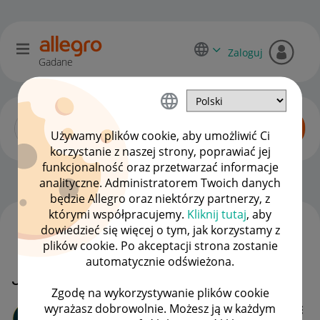
Zaloguj
Gadane
Używamy plików cookie, aby umożliwić Ci
korzystanie z naszej strony, poprawiać jej
funkcjonalność oraz przetwarzać informacje
Zaawansowani sprzedawcy
OPCJE
analityczne. Administratorem Twoich danych
będzie Allegro oraz niektórzy partnerzy, z
którymi współpracujemy.
Kliknij tutaj
, aby
dowiedzieć się więcej o tym, jak korzystamy z
WSZYSTKIE TEMATY
plików cookie. Po akceptacji strona zostanie
automatycznie odświeżona.
Jak przelac pieiadze z konta zen
Zgodę na wykorzystywanie plików cookie
wyrażasz dobrowolnie. Możesz ją w każdym
Client:10826340
8