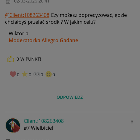
‎02-03-2026
20:41
@Client:108263408
Czy możesz doprecyzować, gdzie
chciałbyś przelać środki? W jakim celu?
Wiktoria
Moderatorka Allegro Gadane
0
W PUNKT!
0
0
0
0
ODPOWIEDZ
Client:10826340
8
#7 Wielbiciel