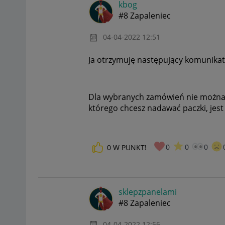
kbog
#8 Zapaleniec
‎04-04-2022
12:51
Ja otrzymuję następujący komunikat
Dla wybranych zamówień nie można 
którego chcesz nadawać paczki, jes
0
0
0
0
W PUNKT!
sklepzpanelami
#8 Zapaleniec
‎04-04-2022
12:56