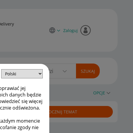
Delivery
Zaloguj
oprawiać jej
ę"
OPCJE
oich danych będzie
owiedzieć się więcej
ycznie odświeżona.
ROZPOCZNIJ TEMAT
w każdym momencie
ycofanie zgody nie