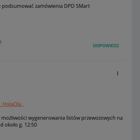
nie podsumować zamówienia DPD SMart
0
ODPOWIEDZ
_HolaOla_
 możliwości wygenerowania listów przewozowych na
d około g. 12:50