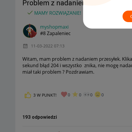
Problem z nadaniem paczki przez 
MAMY ROZWIĄZANIE!
myshopmaxi
#8 Zapaleniec
‎11-03-2022
07:13
Witam, mam problem z nadaniem przesyłek. Klikam
sekund błąd 204 i wszystko znika, nie mogę nada
miał taki problem ? Pozdrawiam.
0
0
0
0
3
W PUNKT!
193 odpowiedzi