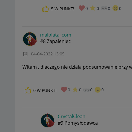
0
0
0
0
5
W PUNKT!
malolata_com
#8 Zapaleniec
‎04-04-2022
13:05
Witam , dlaczego nie działa podsumowanie przy 
0
0
0
0
0
W PUNKT!
CrystalClean
#9 Pomysłodawca