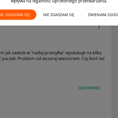
wpływa na legalność uprzedniego przetwarzania.
"nadaj przesyłkę"
OK, ZGADZAM SIĘ
NIE ZGADZAM SIĘ
ZMIENIAM ZGOD
 jak zawsze w "nadaj przesyłkę" wyskakuje na kilka
ć paczek. Problem od wczoraj wieczorem. Czy ktoś też
ODPOWIEDZ