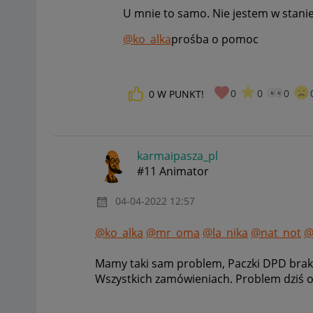
U mnie to samo. Nie jestem w sta
@ko_alka
prośba o pomoc
0
0
0
0
W PUNKT!
karmaipasza_pl
#11 Animator
‎04-04-2022
12:57
@ko_alka
@mr_oma
@la_nika
@nat_not
@
Mamy taki sam problem, Paczki DPD brak
Wszystkich zamówieniach. Problem dziś o