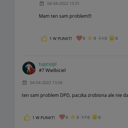
‎04-04-2022
13:31
Mam ten sam problem!!!
0
0
0
0
1
W PUNKT!
tupciopl
#7 Wielbiciel
‎04-04-2022
13:06
ten sam problem DPD, paczka zrobiona ale nie d
0
0
0
0
1
W PUNKT!