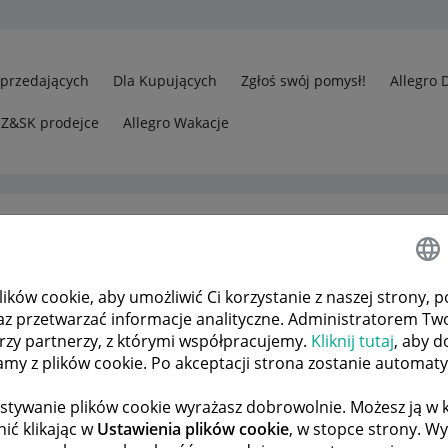
Sprzedających
Dla Kupujących
Zgłoś swój pomysł!
Allegro 
CZ&SK prodejce
Allegro Wakacje
ków cookie, aby umożliwić Ci korzystanie z naszej strony, p
rzedawcy
Odp.: Problem z nadaniem paczki przez "nadaj przesyłk
az przetwarzać informacje analityczne. Administratorem Tw
órzy partnerzy, z którymi współpracujemy.
Kliknij tutaj
, aby d
tamy z plików cookie. Po akceptacji strona zostanie automat
 TEMATÓW
POPRZEDNIA
NASTĘPNA
stywanie plików cookie wyrażasz dobrowolnie. Możesz ją 
ić klikając w
Ustawienia plików cookie
, w stopce strony. W