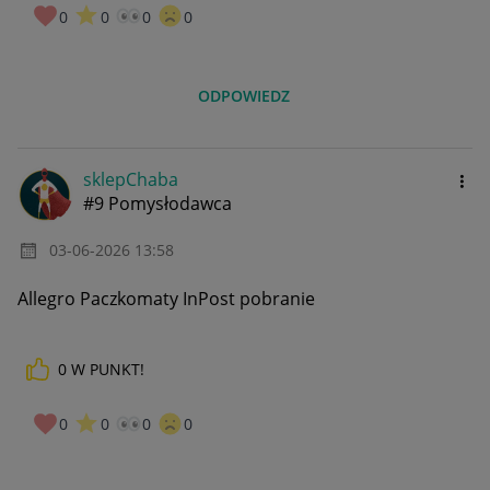
0
0
0
0
ODPOWIEDZ
sklepChaba
#9 Pomysłodawca
‎03-06-2026
13:58
Allegro Paczkomaty InPost pobranie
0
W PUNKT!
0
0
0
0