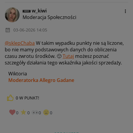
w_kiwi
Moderacja Społeczności
‎03-06-2026
14:05
@sklepChaba
W takim wypadku punkty nie są liczone,
bo nie mamy podstawowych danych do obliczenia
czasu zwrotu środków.
🙂
Tutaj
możesz poznać
szczegóły działania tego wskaźnika jakości sprzedaży.
Wiktoria
Moderatorka Allegro Gadane
0
W PUNKT!
0
0
0
0