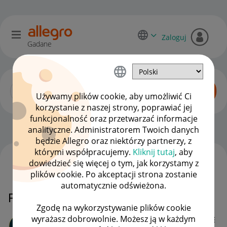
Zaloguj
Gadane
Używamy plików cookie, aby umożliwić Ci
korzystanie z naszej strony, poprawiać jej
funkcjonalność oraz przetwarzać informacje
Zaawansowani sprzedawcy
OPCJE
analityczne. Administratorem Twoich danych
będzie Allegro oraz niektórzy partnerzy, z
którymi współpracujemy.
Kliknij tutaj
, aby
dowiedzieć się więcej o tym, jak korzystamy z
WSZYSTKIE TEMATY
plików cookie. Po akceptacji strona zostanie
automatycznie odświeżona.
Przesyłki Pobraniowe i zwrot
Zgodę na wykorzystywanie plików cookie
wyrażasz dobrowolnie. Możesz ją w każdym
sklepChaba