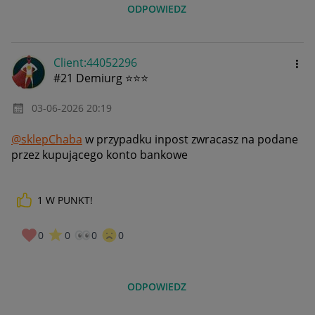
ODPOWIEDZ
Client:44052296
#21 Demiurg ⭐⭐⭐
‎03-06-2026
20:19
@sklepChaba
w przypadku inpost zwracasz na podane
przez kupującego konto bankowe
1
W PUNKT!
0
0
0
0
ODPOWIEDZ