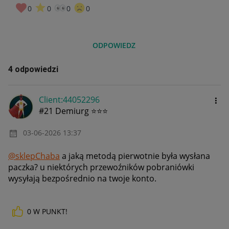
0
0
0
0
ODPOWIEDZ
4 odpowiedzi
Client:44052296
#21 Demiurg ⭐⭐⭐
‎03-06-2026
13:37
@sklepChaba
a jaką metodą pierwotnie była wysłana
paczka? u niektórych przewoźników pobraniówki
wysyłają bezpośrednio na twoje konto.
0
W PUNKT!