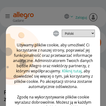
Zaloguj
Gadane
Używamy plików cookie, aby umożliwić Ci
korzystanie z naszej strony, poprawiać jej
funkcjonalność oraz przetwarzać informacje
Zaawansowani sprzedawcy
OPCJE
analityczne. Administratorem Twoich danych
będzie Allegro oraz niektórzy partnerzy, z
którymi współpracujemy.
Kliknij tutaj
, aby
dowiedzieć się więcej o tym, jak korzystamy z
WSZYSTKIE TEMATY
plików cookie. Po akceptacji strona zostanie
automatycznie odświeżona.
Przywrócenie anulowanego
Zgodę na wykorzystywanie plików cookie
zamówienia
wyrażasz dobrowolnie. Możesz ją w każdym