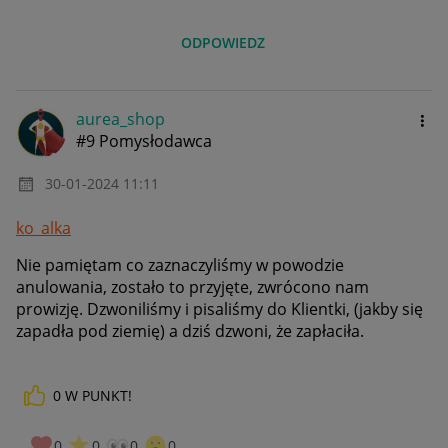
ODPOWIEDZ
aurea_shop
#9 Pomysłodawca
‎30-01-2024
11:11
ko_alka
Nie pamiętam co zaznaczyliśmy w powodzie
anulowania, zostało to przyjęte, zwrócono nam
prowizję. Dzwoniliśmy i pisaliśmy do Klientki, (jakby się
zapadła pod ziemię) a dziś dzwoni, że zapłaciła.
0
W PUNKT!
0
0
0
0