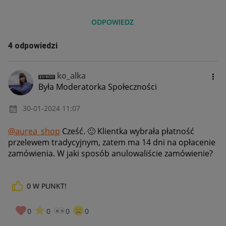
ODPOWIEDZ
4 odpowiedzi
ko_alka
Była Moderatorka Społeczności
‎30-01-2024
11:07
@aurea_shop
Cześć.
🙂
Klientka wybrała płatność
przelewem tradycyjnym, zatem ma 14 dni na opłacenie
zamówienia. W jaki sposób anulowaliście zamówienie?
0
W PUNKT!
0
0
0
0