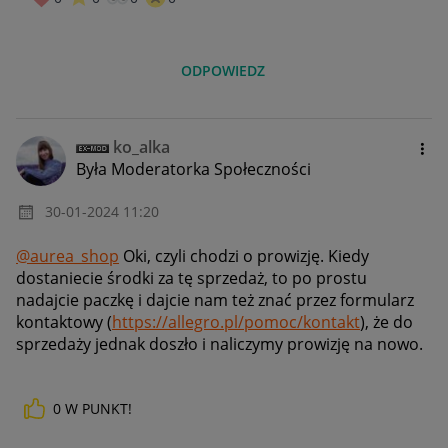
ODPOWIEDZ
ko_alka
Była Moderatorka Społeczności
‎30-01-2024
11:20
@aurea_shop
Oki, czyli chodzi o prowizję. Kiedy
dostaniecie środki za tę sprzedaż, to po prostu
nadajcie paczkę i dajcie nam też znać przez formularz
kontaktowy (
https://allegro.pl/pomoc/kontakt
), że do
sprzedaży jednak doszło i naliczymy prowizję na nowo.
0
W PUNKT!