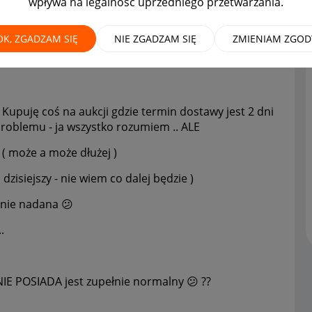
wpływa na legalność uprzedniego przetwarzania.
OK, ZGADZAM SIĘ
NIE ZGADZAM SIĘ
ZMIENIAM ZGOD
Kupuję coś na aukcji gdzie termin dostawy jest 2 dni
a problemu - ja wszystko rozumiem .. ALE
i ( może a może dłużej )
 dzisiejszy - nie wiem co dalej będzie )
e nie nadana
😕
.
NIE POSIADA jest zupełnie normalny
😕
??