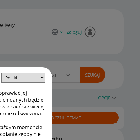
Delivery
Zaloguj
oprawiać jej
OPCJE
oich danych będzie
owiedzieć się więcej
ycznie odświeżona.
ROZPOCZNIJ TEMAT
w każdym momencie
ycofanie zgody nie
Podobne tematy