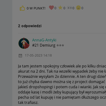
0
0
0
0
0
W PUNKT!
2 odpowiedzi
AnnaG-Antyki
#21 Demiurg ⭐⭐⭐
‎17-05-2023
14:18
Ja tam jestem spokojny człowiek ale po kilku dn
akurat na 2 dni. Tak na wszelki wypadek żeby nie 
Przeważnie wysyłam 2x dziennie. A ten drugi dzień
to już chyba dawno można się z project domagać zw
jakieś dropshopingi i potem cuda i wianki. Jak się 
oddaje kasę i modli żeby kupujący był wyrozumiał
pecha od lat kupuję i nie pamiętam dłuższego oczek
tak trafiasz.