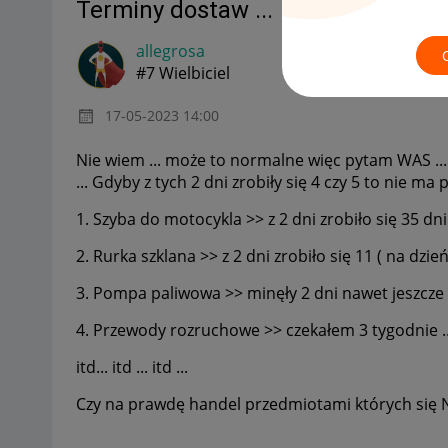
Terminy dostaw ...
allegrosa
#7 Wielbiciel
‎17-05-2023
14:00
Nie wiem ... może to normalne więc pytam WAS ... 
... Gdyby z tych 2 dni zrobiły się 4 czy 5 to nie m
1. Szyba do motocykla >> z 2 dni zrobiło się 35 dn
2. Rurka szklana >> z 2 dni zrobiło się 11 ( na dzień
3. Pompa paliwowa >> minęły 2 dni nawet jeszcz
4. Przewody rozruchowe >> czekałem 3 tygodnie ..
itd... itd ... itd ...
Czy na prawdę handel przedmiotami których się 