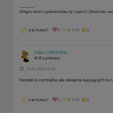
__________
(Allegro dzieli użytkowników, by rządzić). (Dzień bez awa
0
0
0
0
0
W PUNKT!
milka1234567890
#18 Luminarz
‎17-05-2023
14:48
Handel to normalne ale olewanie kupujących to ra
0
0
0
0
0
W PUNKT!