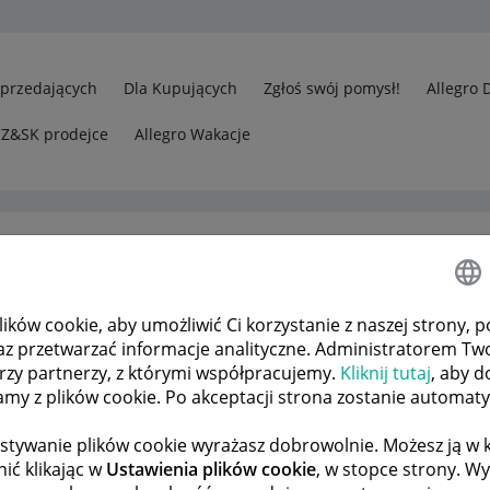
Sprzedających
Dla Kupujących
Zgłoś swój pomysł!
Allegro 
CZ&SK prodejce
Allegro Wakacje
ków cookie, aby umożliwić Ci korzystanie z naszej strony, p
rzedawcy
Terminy dostaw ...
az przetwarzać informacje analityczne. Administratorem Tw
órzy partnerzy, z którymi współpracujemy.
Kliknij tutaj
, aby d
tamy z plików cookie. Po akceptacji strona zostanie automat
 TEMATÓW
POPRZEDNIA
NASTĘPNA
stywanie plików cookie wyrażasz dobrowolnie. Możesz ją 
ić klikając w
Ustawienia plików cookie
, w stopce strony. W