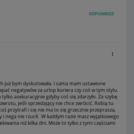
ODPOWIEDZ
iach już bym dyskutowała. I sama mam ustawione
łapać negatywów za urlop kuriera czy coś w tym stylu.
 tylko asekuracyjnie gdyby coś się zdarzyło. Za szybę
rotu, jeśli sprzedający nie chce zwrócić. Robią tu
coś przytrafi i się nie ma to się grzecznie przeprasza,
y i nega nie rzucił. W każdym razie masz wyjątkowego
iwania niż kilka dni. Może to tylko z tymi częściami