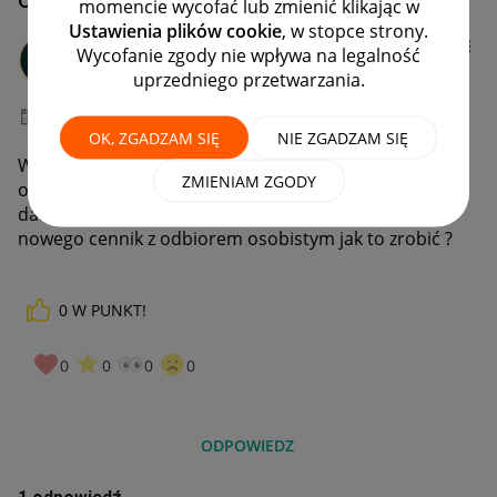
momencie wycofać lub zmienić klikając w
Ustawienia plików cookie
, w stopce strony.
ELEKTROFUKS
Wycofanie zgody nie wpływa na legalność
#9 Pomysłodawca
uprzedniego przetwarzania.
‎21-05-2024
21:55
OK, ZGADZAM SIĘ
NIE ZGADZAM SIĘ
Witam chciałbym wystawić produkt tylko z odbiorem
ZMIENIAM ZGODY
osobistym czy jest taka możliwość? Wprowadziłam
dane punktu odbioru ale nie mogę wprowadzić
nowego cennik z odbiorem osobistym jak to zrobić ?
0
W PUNKT!
0
0
0
0
ODPOWIEDZ