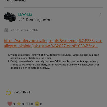
1 odpowiedź
LEW433
#21 Demiurg ⭐⭐⭐
‎21-05-2024
22:06
https://spolecznosc.allegro.pl/t5/sprzedaj%C4%85cy-o-
allegro-lokalnie/jak-ustawi%C4%87-odbi%C3%B3r-o...
0
W PUNKT!
0
0
0
0