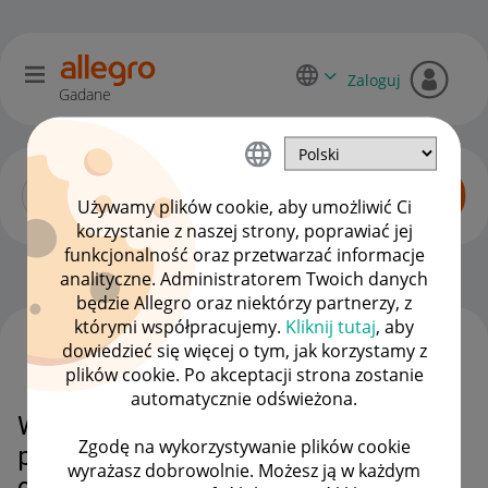
Zaloguj
Gadane
Używamy plików cookie, aby umożliwić Ci
korzystanie z naszej strony, poprawiać jej
funkcjonalność oraz przetwarzać informacje
Zaawansowani sprzedawcy
OPCJE
analityczne. Administratorem Twoich danych
będzie Allegro oraz niektórzy partnerzy, z
którymi współpracujemy.
Kliknij tutaj
, aby
dowiedzieć się więcej o tym, jak korzystamy z
WSZYSTKIE TEMATY
plików cookie. Po akceptacji strona zostanie
automatycznie odświeżona.
Witam chciałabym wystawić
Zgodę na wykorzystywanie plików cookie
produkt tylko z odbiorem
wyrażasz dobrowolnie. Możesz ją w każdym
osobistym