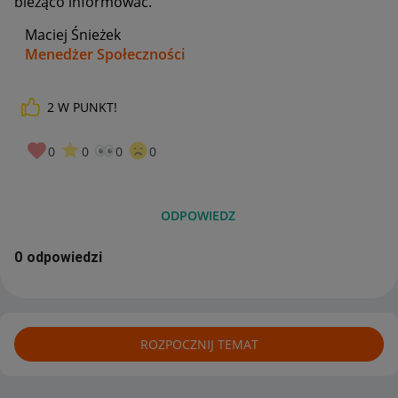
bieżąco informować.
Maciej Śnieżek
Menedżer Społeczności
2
W PUNKT!
0
0
0
0
ODPOWIEDZ
0 odpowiedzi
ROZPOCZNIJ TEMAT