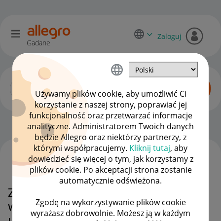
Zaloguj
Gadane
Używamy plików cookie, aby umożliwić Ci
korzystanie z naszej strony, poprawiać jej
funkcjonalność oraz przetwarzać informacje
Zaawansowani sprzedawcy
OPCJE
analityczne. Administratorem Twoich danych
będzie Allegro oraz niektórzy partnerzy, z
którymi współpracujemy.
Kliknij tutaj
, aby
dowiedzieć się więcej o tym, jak korzystamy z
WSZYSTKIE TEMATY
plików cookie. Po akceptacji strona zostanie
automatycznie odświeżona.
Zwrot prowizji bez składania
Zgodę na wykorzystywanie plików cookie
wniosku - 10 marca kolejne
wyrażasz dobrowolnie. Możesz ją w każdym
ułatwienia