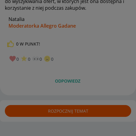
do wyszykiwania ofert, w których jest ona dostępna i
korzystanie z niej podczas zakupów.
Natalia
Moderatorka Allegro Gadane
0
W PUNKT!
0
0
0
0
ODPOWIEDZ
ROZPOCZNIJ TEMAT