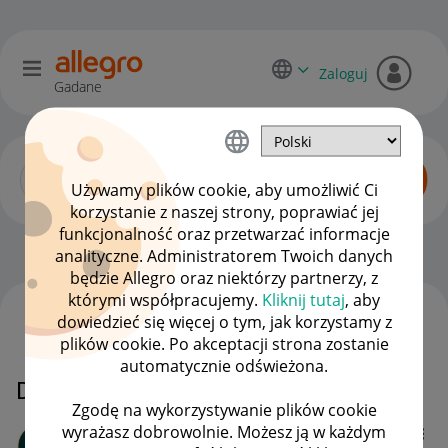
Zaloguj
Gadane
Używamy plików cookie, aby umożliwić Ci
korzystanie z naszej strony, poprawiać jej
funkcjonalność oraz przetwarzać informacje
Allegro Delivery
OPCJE
analityczne. Administratorem Twoich danych
będzie Allegro oraz niektórzy partnerzy, z
którymi współpracujemy.
Kliknij tutaj
, aby
dowiedzieć się więcej o tym, jak korzystamy z
WSZYSTKIE TEMATY
plików cookie. Po akceptacji strona zostanie
automatycznie odświeżona.
Dlaczego Allegro oszukuje?
Zgodę na wykorzystywanie plików cookie
wyrażasz dobrowolnie. Możesz ją w każdym
Client:40237820