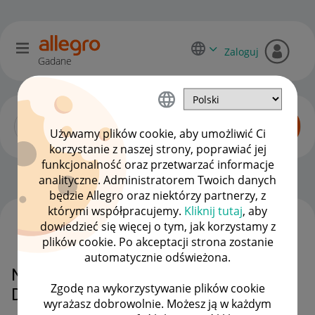
Zaloguj
Gadane
Używamy plików cookie, aby umożliwić Ci
korzystanie z naszej strony, poprawiać jej
funkcjonalność oraz przetwarzać informacje
Allegro Delivery
OPCJE
analityczne. Administratorem Twoich danych
będzie Allegro oraz niektórzy partnerzy, z
którymi współpracujemy.
Kliknij tutaj
, aby
dowiedzieć się więcej o tym, jak korzystamy z
WSZYSTKIE TEMATY
plików cookie. Po akceptacji strona zostanie
automatycznie odświeżona.
Nieodebrane przesyłki z Automatu
Zgodę na wykorzystywanie plików cookie
DHL BOX
wyrażasz dobrowolnie. Możesz ją w każdym