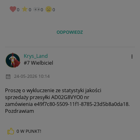
0
0
0
0
ODPOWIEDZ
Krys_Land
#7 Wielbiciel
‎24-05-2026
10:14
Proszę o wykluczenie ze statystyki
jakości
sprzedaży
przesyłki
AD02G8VYO0
nr
zamówienia
e49f7c80-5509-11f1-8785-23d5b8a0da18.
Pozdrawiam
0
W PUNKT!