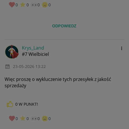
0
0
0
0
ODPOWIEDZ
Krys_Land
#7 Wielbiciel
‎23-05-2026
13:22
Więc proszę o wykluczenie tych przesyłek z jakość
sprzedaży
0
W PUNKT!
0
0
0
0