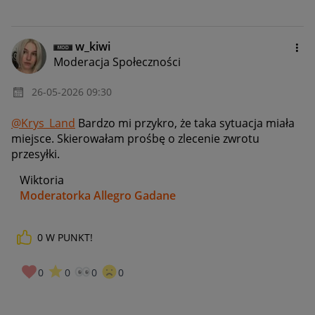
w_kiwi
Moderacja Społeczności
‎26-05-2026
09:30
@Krys_Land
Bardzo mi przykro, że taka sytuacja miała
miejsce. Skierowałam prośbę o zlecenie zwrotu
przesyłki.
Wiktoria
Moderatorka Allegro Gadane
0
W PUNKT!
0
0
0
0