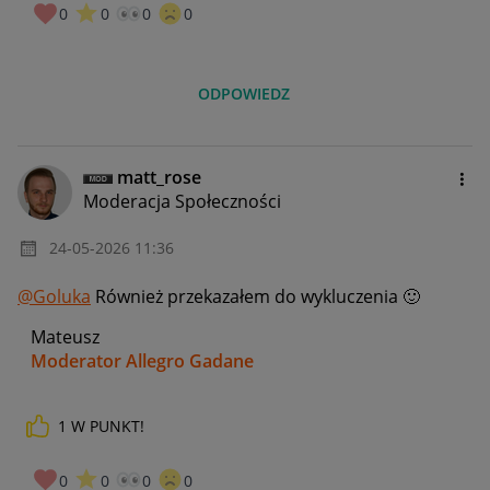
0
0
0
0
ODPOWIEDZ
matt_rose
Moderacja Społeczności
‎24-05-2026
11:36
@Goluka
Również przekazałem do wykluczenia
🙂
Mateusz
Moderator Allegro Gadane
1
W PUNKT!
0
0
0
0