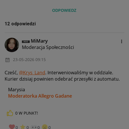
ODPOWIEDZ
12 odpowiedzi
MiMary
Moderacja Społeczności
‎23-05-2026
09:15
Cześć,
@Krys_Land
. Interweniowaliśmy w oddziale.
Kurier dzisiaj powinien odebrać przesyłki z automatu.
Marysia
Moderatorka Allegro Gadane
0
W PUNKT!
0
0
0
0