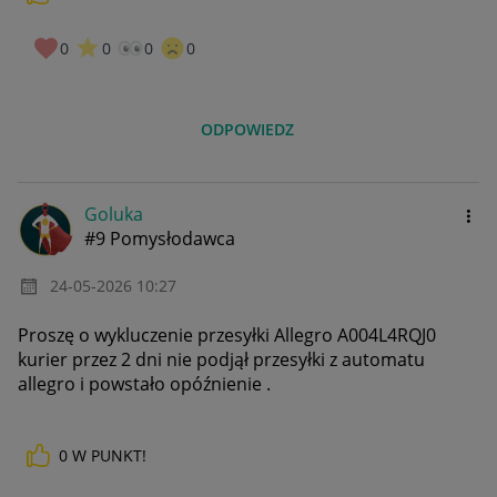
0
0
0
0
ODPOWIEDZ
Goluka
#9 Pomysłodawca
‎24-05-2026
10:27
Proszę o wykluczenie przesyłki Allegro A004L4RQJ0
kurier przez 2 dni nie podjął przesyłki z automatu
allegro i powstało opóźnienie .
0
W PUNKT!