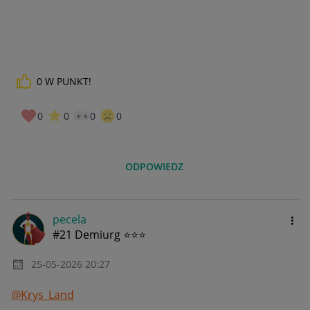
0
W PUNKT!
0
0
0
0
ODPOWIEDZ
pecela
#21 Demiurg ⭐⭐⭐
‎25-05-2026
20:27
@Krys_Land