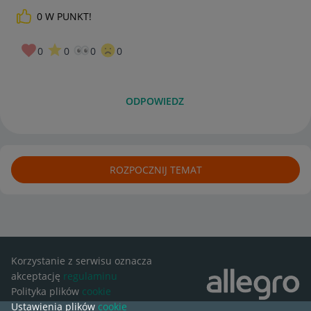
0
W PUNKT!
0
0
0
0
ODPOWIEDZ
ROZPOCZNIJ TEMAT
Korzystanie z serwisu oznacza
akceptację
regulaminu
Polityka plików
cookie
Ustawienia plików
cookie