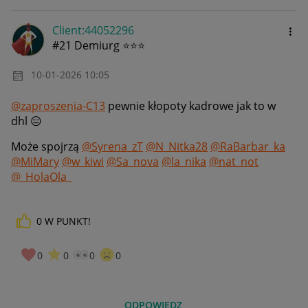
Client:44052296
#21 Demiurg ⭐⭐⭐
‎10-01-2026
10:05
@zaproszenia-C13
pewnie kłopoty kadrowe jak to w
dhl
😑
Może spojrzą
@Syrena_zT
@N_Nitka28
@RaBarbar_ka
@MiMary
@w_kiwi
@Sa_nova
@la_nika
@nat_not
@_HolaOla_
0
W PUNKT!
0
0
0
0
ODPOWIEDZ