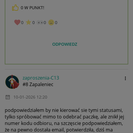
0
W PUNKT!
0
0
0
0
ODPOWIEDZ
zaproszenia-C13
#8 Zapaleniec
‎10-01-2026
12:20
podpowiedziałem by nie kierować sie tymi statusami,
tylko spróbować mimo to odebrać paczkę, ale znikł jej
numer kodu odbioru, na szczęscie podpowiedziałem,
że na pewno dostała email, potwierdziła, dziś ma