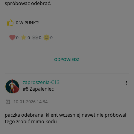
spróbowac odebrać.
0
W PUNKT!
0
0
0
0
ODPOWIEDZ
zaproszenia-C13
#8 Zapaleniec
‎10-01-2026
14:34
paczka odebrana, klient wczesniej nawet nie próbował
tego zrobić mimo kodu