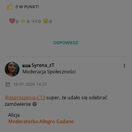
0
W PUNKT!
0
0
0
0
ODPOWIEDZ
Syrena_zT
Moderacja Społeczności
‎10-01-2026
14:37
@zaproszenia-C13
super, że udało się odebrać
zamówienie
😄
Alicja
Moderatorka Allegro Gadane