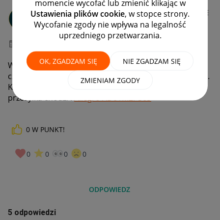
momencie wycofać lub zmienić klikając w
zaproszenia-C13
Ustawienia plików cookie
, w stopce strony.
#8 Zapaleniec
Wycofanie zgody nie wpływa na legalność
uprzedniego przetwarzania.
‎09-01-2026
21:47
OK, ZGADZAM SIĘ
NIE ZGADZAM SIĘ
W historii paczki widnieją dziwne informacje, paczka
czeka na odbiór, a w nocy nagle, że wysłana z sortowni.
ZMIENIAM ZGODY
Klient ma pretensje, prosże o sprawdzenie o co z tą
przesyłka chodzi :
Allegro AD01M2P363
0
W PUNKT!
0
0
0
0
ODPOWIEDZ
5 odpowiedzi