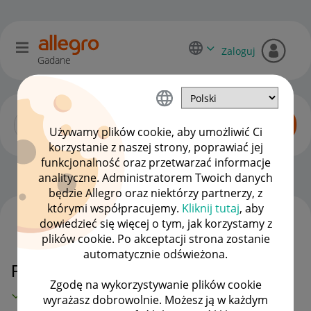
Zaloguj
Gadane
Używamy plików cookie, aby umożliwić Ci
korzystanie z naszej strony, poprawiać jej
funkcjonalność oraz przetwarzać informacje
Allegro Delivery
OPCJE
analityczne. Administratorem Twoich danych
będzie Allegro oraz niektórzy partnerzy, z
którymi współpracujemy.
Kliknij tutaj
, aby
dowiedzieć się więcej o tym, jak korzystamy z
WSZYSTKIE TEMATY
plików cookie. Po akceptacji strona zostanie
automatycznie odświeżona.
Problem z paczką Allegro DHL
Zgodę na wykorzystywanie plików cookie
MAMY ROZWIĄZANIE!
wyrażasz dobrowolnie. Możesz ją w każdym