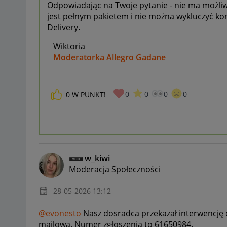
Odpowiadając na Twoje pytanie - nie ma możliwo
jest pełnym pakietem i nie można wykluczyć k
Delivery.
Wiktoria
Moderatorka Allegro Gadane
0
0
0
0
0
W PUNKT!
w_kiwi
Moderacja Społeczności
‎28-05-2026
13:12
@evonesto
Nasz dosradca przekazał interwencję d
mailową. Numer zgłoszenia to 61650984.