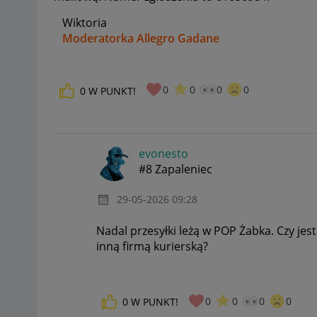
Wiktoria
Moderatorka Allegro Gadane
0
0
0
0
0
W PUNKT!
evonesto
#8 Zapaleniec
‎29-05-2026
09:28
Nadal przesyłki leżą w POP Żabka. Czy jes
inną firmą kurierską?
0
0
0
0
0
W PUNKT!