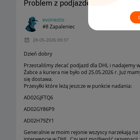
Problem z podjazdem DHL
MAMY
evonesto
#8 Zapaleniec
‎28-05-2026
09:37
Dzień dobry
Przestaliśmy zlecać podjazd dla DHL i nadajemy w 
Żabce a kuriera nie było od 25.05.2026 r. Już ma
się dostawa.
Przesyłki które leżą jeszcze w punkcie nadania:
AD02GJFTQ6
AD02GY86P9
AD02H79ZY1
Generalnie w moim rejonie wszyscy narzekają na t
interwencję w DHL. Czy jest możliwość rezygnacji