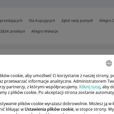
Sprzedających
Dla Kupujących
Zgłoś swój pomysł!
Allegro 
CZ&SK prodejce
Allegro Wakacje
ków cookie, aby umożliwić Ci korzystanie z naszej strony, p
m DHL
az przetwarzać informacje analityczne. Administratorem Tw
órzy partnerzy, z którymi współpracujemy.
Kliknij tutaj
, aby d
tamy z plików cookie. Po akceptacji strona zostanie automat
 TEMATÓW
POPRZEDNIA
NASTĘPNA
stywanie plików cookie wyrażasz dobrowolnie. Możesz ją 
ić klikając w
Ustawienia plików cookie
, w stopce strony. W