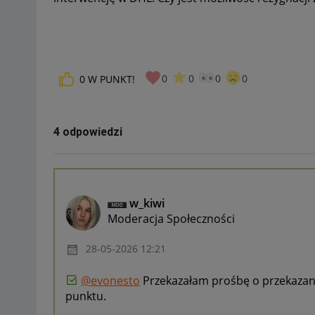
0
0
0
0
0
W PUNKT!
4 odpowiedzi
w_kiwi
Moderacja Społeczności
‎28-05-2026
12:21
@evonesto
Przekazałam prośbę o przekazanie
punktu.