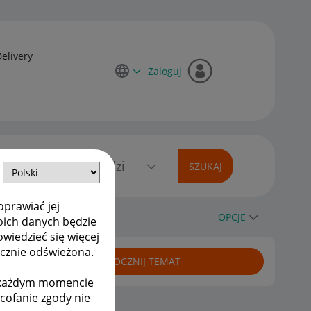
Delivery
Zaloguj
oprawiać jej
OPCJE
oich danych będzie
owiedzieć się więcej
ycznie odświeżona.
ROZPOCZNIJ TEMAT
w każdym momencie
ycofanie zgody nie