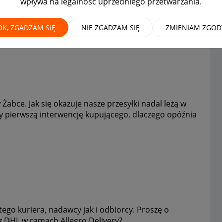
wpływa na legalność uprzedniego przetwarzania.
 ROZWIĄZANIE!
OK, ZGADZAM SIĘ
NIE ZGADZAM SIĘ
ZMIENIAM ZGOD
Żabce. Jak się okazuje nasze przesyłki nadal leżą w
my pierwszą interwencję kupującego, dlaczego opóźnia
ego kuriera, nadawcy jak i odbiorcy. Proszę o
 z DHL w ramach Allegro Delivery?