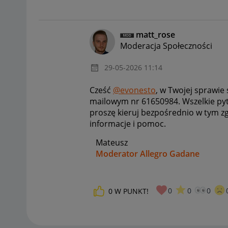
matt_rose
Moderacja Społeczności
‎29-05-2026
11:14
Cześć
@evonesto
, w
Twojej sprawie 
mailowym nr 61650984. Wszelkie pyt
proszę kieruj bezpośrednio w tym zg
informacje i pomoc.
Mateusz
Moderator Allegro Gadane
0
0
0
0
W PUNKT!