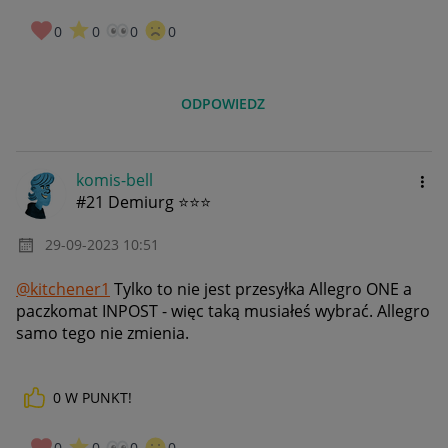
0
0
0
0
ODPOWIEDZ
komis-bell
#21 Demiurg ⭐⭐⭐
‎29-09-2023
10:51
@kitchener1
Tylko to nie jest przesyłka Allegro ONE a
paczkomat INPOST - więc taką musiałeś wybrać. Allegro
samo tego nie zmienia.
0
W PUNKT!
0
0
0
0