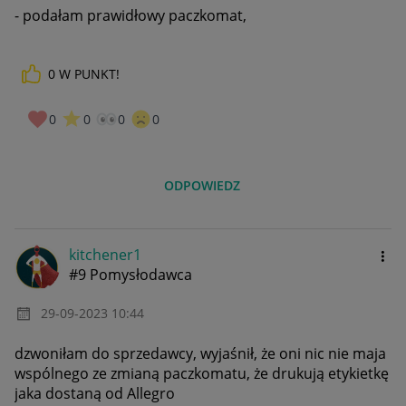
- podałam prawidłowy paczkomat,
0
W PUNKT!
0
0
0
0
ODPOWIEDZ
kitchener1
#9 Pomysłodawca
‎29-09-2023
10:44
dzwoniłam do sprzedawcy, wyjaśnił, że oni nic nie maja
wspólnego ze zmianą paczkomatu, że drukują etykietkę
jaka dostaną od Allegro