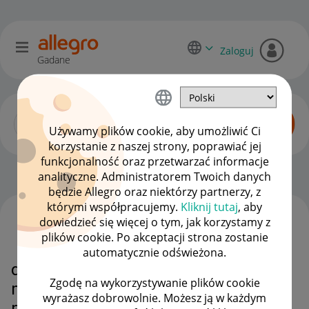
Zaloguj
Gadane
Używamy plików cookie, aby umożliwić Ci
korzystanie z naszej strony, poprawiać jej
funkcjonalność oraz przetwarzać informacje
Allegro One dla kupujących
OPCJE
analityczne. Administratorem Twoich danych
będzie Allegro oraz niektórzy partnerzy, z
którymi współpracujemy.
Kliknij tutaj
, aby
dowiedzieć się więcej o tym, jak korzystamy z
WSZYSTKIE TEMATY
plików cookie. Po akceptacji strona zostanie
automatycznie odświeżona.
dlaczego Allegro SAM zmienia
Zgodę na wykorzystywanie plików cookie
miejsce dostawy na inny
wyrażasz dobrowolnie. Możesz ją w każdym
paczkomat ?