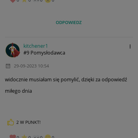
ODPOWIEDZ
kitchener1
#9 Pomysłodawca
‎29-09-2023
10:54
widocznie musiałam się pomylić, dzięki za odpowiedź
miłego dnia
2
W PUNKT!
0
0
0
0