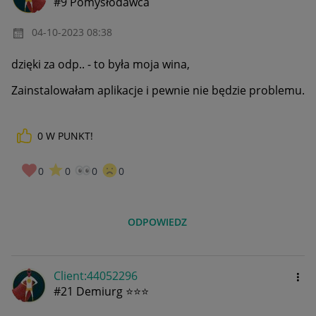
#9 Pomysłodawca
‎04-10-2023
08:38
dzięki za odp.. - to była moja wina,
Zainstalowałam aplikacje i pewnie nie będzie problemu.
0
W PUNKT!
0
0
0
0
ODPOWIEDZ
Client:44052296
#21 Demiurg ⭐⭐⭐