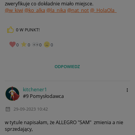
zweryfikuje co dokładnie miało miejsce.
@w_kiwi
@ko_alka
@la_nika
@nat_not
@_HolaOla_
0
W PUNKT!
0
0
0
0
ODPOWIEDZ
kitchener1
#9 Pomysłodawca
‎29-09-2023
10:42
w tytule napisałam, że ALLEGRO "SAM" zmienia a nie
sprzedający,