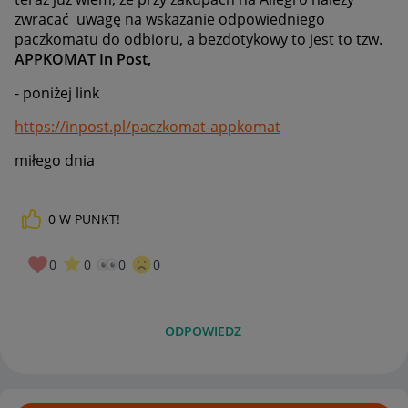
zwracać uwagę na wskazanie odpowiedniego
paczkomatu do odbioru, a bezdotykowy to jest to tzw.
APPKOMAT In Post,
- poniżej link
https://inpost.pl/paczkomat-appkomat
miłego dnia
0
W PUNKT!
0
0
0
0
ODPOWIEDZ