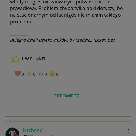
wtedy mogłeś nie zauważyć i potwierdzić nie
prawidłowy. Problem chyba tylko apki dotyczy, bo
na stacjonarnym od lat nigdy nie miałam takiego
problemu...
__________
(Allegro dzieli użytkowników, by rządzić). (Dzień bez
awarii to dzień stracony).
1
W PUNKT!
0
0
0
0
ODPOWIEDZ
kitchener1