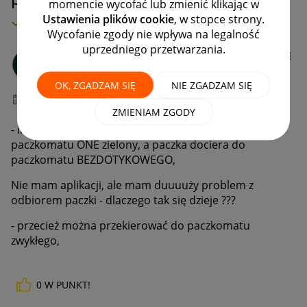
momencie wycofać lub zmienić klikając w
Ustawienia plików cookie
, w stopce strony.
MAMY ROZWIĄZANIE!
Wycofanie zgody nie wpływa na legalność
uprzedniego przetwarzania.
kitchener1
#9 Pomysłodawca
OK, ZGADZAM SIĘ
NIE ZGADZAM SIĘ
‎29-09-2023
10:25
ZMIENIAM ZGODY
- informuję sprzedawcę o miejscu dostawy do
paczkomatu ONE zielony, a paczka dociera do
paczkomatu BEZDOTYKOWEGO,
Nie mam aplikacji, ale mam duuuuży problem z
odbiorem paczki - dlaczego tak się dzieje ???
- przecież można przekierować do paczkomatu
zwykłego,
0
W PUNKT!