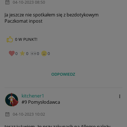
‎04-10-2023
08:50
Ja jeszcze nie spotkałem się z bezdotykowym
Paczkomat inpost
0
W PUNKT!
0
0
0
0
ODPOWIEDZ
kitchener1
#9 Pomysłodawca
‎04-10-2023
10:02
teraz już wiem, że przy zakupach na Allegro należy