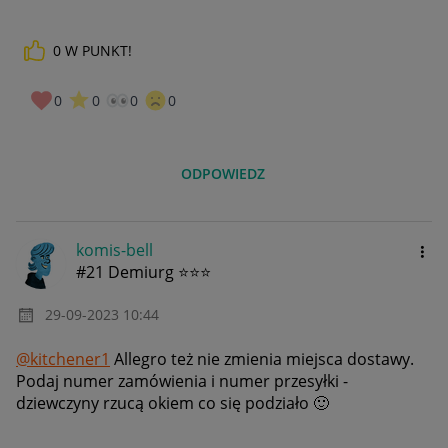
0
W PUNKT!
0
0
0
0
ODPOWIEDZ
komis-bell
#21 Demiurg ⭐⭐⭐
‎29-09-2023
10:44
@kitchener1
Allegro też nie zmienia miejsca dostawy.
Podaj numer zamówienia i numer przesyłki -
dziewczyny rzucą okiem co się podziało
🙂