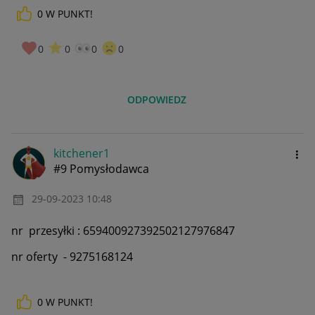
0
W PUNKT!
0
0
0
0
ODPOWIEDZ
kitchener1
#9 Pomysłodawca
‎29-09-2023
10:48
nr przesyłki :
659400927392502127976847
nr oferty - 9275168124
0
W PUNKT!