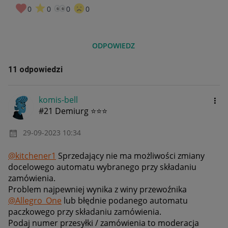
0
0
0
0
ODPOWIEDZ
11 odpowiedzi
komis-bell
#21 Demiurg ⭐⭐⭐
‎29-09-2023
10:34
@kitchener1
Sprzedający nie ma możliwości zmiany
docelowego automatu wybranego przy składaniu
zamówienia.
Problem najpewniej wynika z winy przewoźnika
@Allegro_One
lub błędnie podanego automatu
paczkowego przy składaniu zamówienia.
Podaj numer przesyłki / zamówienia to moderacja