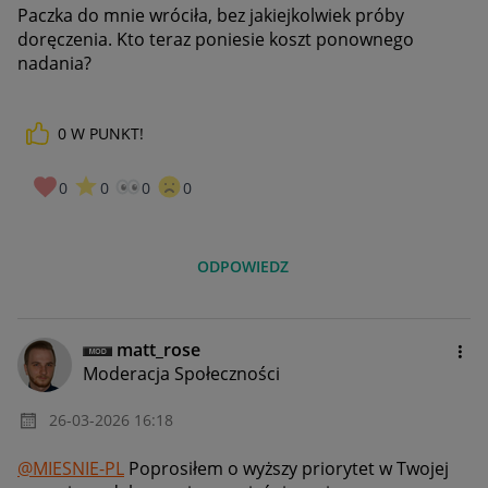
Paczka do mnie wróciła, bez jakiejkolwiek próby
doręczenia. Kto teraz poniesie koszt ponownego
nadania?
0
W PUNKT!
0
0
0
0
ODPOWIEDZ
matt_rose
Moderacja Społeczności
‎26-03-2026
16:18
@MIESNIE-PL
Poprosiłem o wyższy priorytet w Twojej