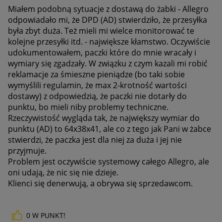
Miałem podobną sytuacje z dostawą do żabki - Allegro
odpowiadało mi, że DPD (AD) stwierdziło, że przesyłka
była zbyt duża. Też mieli mi wielce monitorować te
kolejne przesyłki itd. - największe kłamstwo. Oczywiście
udokumentowałem, paczki które do mnie wracały i
wymiary się zgadzały. W związku z czym kazali mi robić
reklamacje za śmieszne pieniądze (bo taki sobie
wymyślili regulamin, że max 2-krotność wartości
dostawy) z odpowiedzią, że paczki nie dotarły do
punktu, bo mieli niby problemy techniczne.
Rzeczywistość wygląda tak, że największy wymiar do
punktu (AD) to 64x38x41, ale co z tego jak Pani w żabce
stwierdzi, że paczka jest dla niej za duża i jej nie
przyjmuje.
Problem jest oczywiście systemowy całego Allegro, ale
oni udają, że nic się nie dzieje.
Klienci się denerwują, a obrywa się sprzedawcom.
0
W PUNKT!