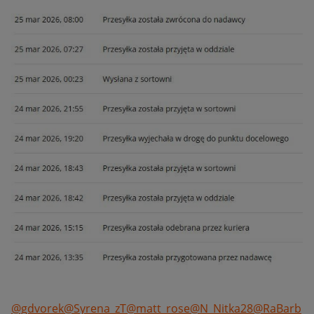
@gdvorek
@Syrena_zT
@matt_rose
@N_Nitka28
@RaBarb