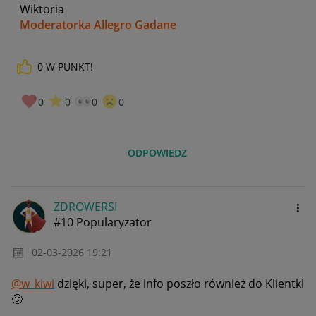
Wiktoria
Moderatorka Allegro Gadane
0
W PUNKT!
0
0
0
0
ODPOWIEDZ
ZDROWERSI
#10 Popularyzator
‎02-03-2026
19:21
@w_kiwi
dzięki, super, że info poszło również do Klientki
🙂