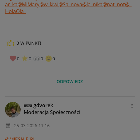
ar_ka
@MiMary
@w_kiwi
@Sa_nova
@la_nika
@nat_not
@_
HolaOla_
0
W PUNKT!
0
0
0
0
ODPOWIEDZ
gdvorek
Moderacja Społeczności
‎25-03-2026
11:16
@MIESNIE-PL