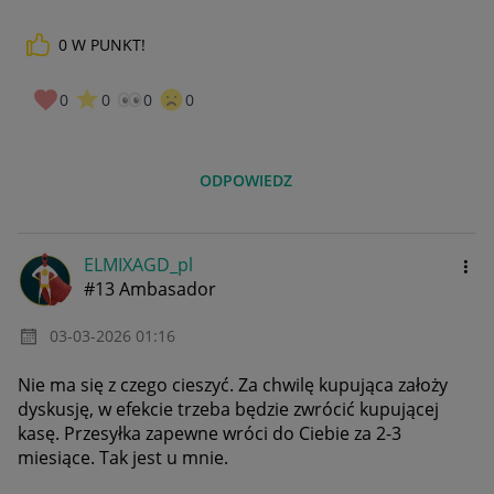
0
W PUNKT!
0
0
0
0
ODPOWIEDZ
ELMIXAGD_pl
#13 Ambasador
‎03-03-2026
01:16
Nie ma się z czego cieszyć. Za chwilę kupująca założy
dyskusję, w efekcie trzeba będzie zwrócić kupującej
kasę. Przesyłka zapewne wróci do Ciebie za 2-3
miesiące. Tak jest u mnie.