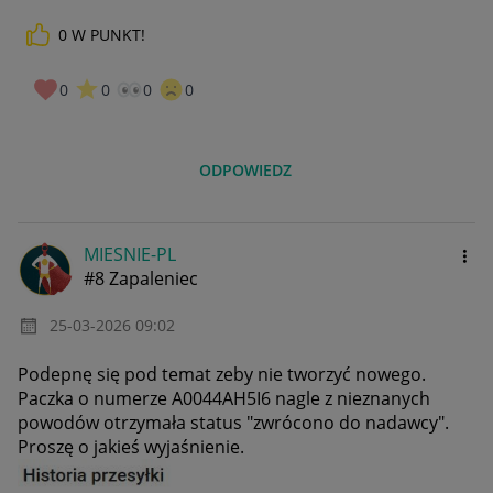
0
W PUNKT!
0
0
0
0
ODPOWIEDZ
MIESNIE-PL
#8 Zapaleniec
‎25-03-2026
09:02
Podepnę się pod temat zeby nie tworzyć nowego.
Paczka o numerze A0044AH5I6 nagle z nieznanych
powodów otrzymała status "zwrócono do nadawcy".
Proszę o jakieś wyjaśnienie.