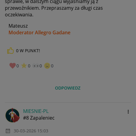
sprawie, w dalszym ciągu wyjaśniamy ją z
przewoźnikiem. Przepraszamy za długi czas
oczekiwania.
Mateusz
Moderator Allegro Gadane
0
W PUNKT!
0
0
0
0
ODPOWIEDZ
MIESNIE-PL
#8 Zapaleniec
‎30-03-2026
15:03