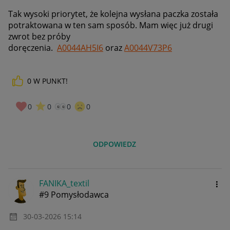
Tak wysoki priorytet, że kolejna wysłana paczka została
potraktowana w ten sam sposób. Mam więc już drugi
zwrot bez próby
doręczenia.
A0044AH5I6
oraz
A0044V73P6
0
W PUNKT!
0
0
0
0
ODPOWIEDZ
FANIKA_textil
#9 Pomysłodawca
‎30-03-2026
15:14