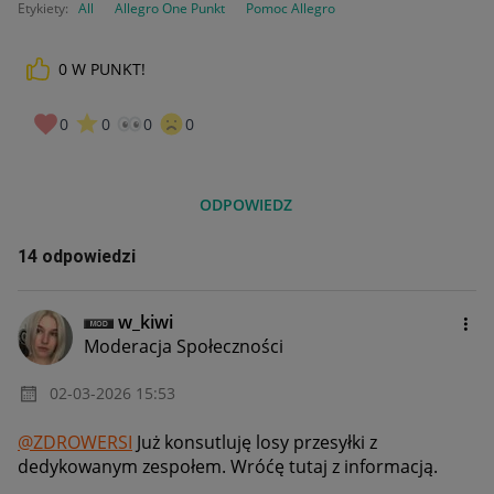
Etykiety:
All
Allegro One Punkt
Pomoc Allegro
0
W PUNKT!
0
0
0
0
ODPOWIEDZ
14 odpowiedzi
w_kiwi
Moderacja Społeczności
‎02-03-2026
15:53
@ZDROWERSI
Już konsutluję losy przesyłki z
dedykowanym zespołem. Wróćę tutaj z informacją.