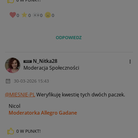
0
0
0
0
ODPOWIEDZ
N_Nitka28
Moderacja Społeczności
‎30-03-2026
15:43
@MIESNIE-PL
Weryfikuję kwestię tych dwóch paczek.
Nicol
Moderatorka Allegro Gadane
0
W PUNKT!