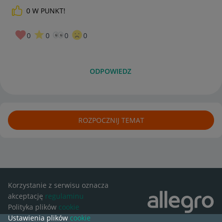
0
W PUNKT!
0
0
0
0
ODPOWIEDZ
ROZPOCZNIJ TEMAT
Korzystanie z serwisu oznacza
akceptację
regulaminu
Polityka plików
cookie
Ustawienia plików
cookie