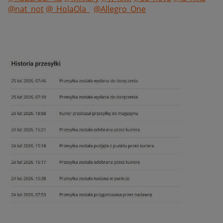
@nat_not
@_HolaOla_
@Allegro_One