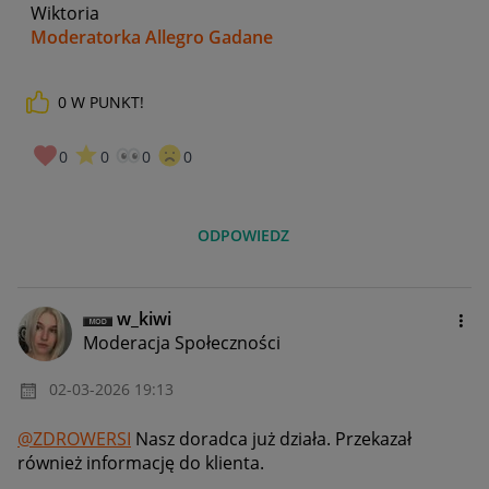
Wiktoria
Moderatorka Allegro Gadane
0
W PUNKT!
0
0
0
0
ODPOWIEDZ
w_kiwi
Moderacja Społeczności
‎02-03-2026
19:13
@ZDROWERSI
Nasz doradca już działa. Przekazał
również informację do klienta.