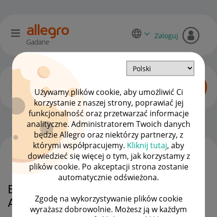
Zaloguj
Gadane
Używamy plików cookie, aby umożliwić Ci
korzystanie z naszej strony, poprawiać jej
funkcjonalność oraz przetwarzać informacje
Allegro One dla sprzedawców
OPCJE
analityczne. Administratorem Twoich danych
będzie Allegro oraz niektórzy partnerzy, z
którymi współpracujemy.
Kliknij tutaj
, aby
dowiedzieć się więcej o tym, jak korzystamy z
WSZYSTKIE TEMATY
plików cookie. Po akceptacji strona zostanie
automatycznie odświeżona.
Brak dostarczenia przesyłki
Zgodę na wykorzystywanie plików cookie
Allegro One Punkt, DPD
wyrażasz dobrowolnie. Możesz ją w każdym