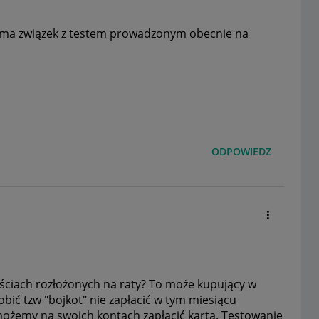
ą ma związek z testem prowadzonym obecnie na
ODPOWIEDZ
ościach rozłożonych na raty? To może kupujący w
bić tzw "bojkot" nie zapłacić w tym miesiącu
e możemy na swoich kontach zapłacić kartą. Testowanie