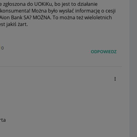
e zgłoszona do UOKiKu, bo jest to działanie
konsumenta! Można było wysłać informację o
cesji
Aion
Bank SA? MOŻNA. To można też wieloletnich
t jakiś żart.
0
ODPOWIEDZ
rta