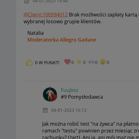
‎04-01-2023
15:40
@Client:100994012
Brak możliwości zapłaty kart
wybranej losowo grupie klientów.
Natalia
Moderatorka Allegro Gadane
0
0
0
0
0
W PUNKT!
Fuujiou
#9 Pomysłodawca
‎04-01-2023
16:12
Jak można robić test "na żywca" na płatn
ramach "testu" powinien przez miesiąc zro
rachunku? (żart). Ani ja, ani mój mąż ni