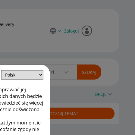
Delivery
Zaloguj
oprawiać jej
OPCJE
oich danych będzie
owiedzieć się więcej
ycznie odświeżona.
ROZPOCZNIJ TEMAT
w każdym momencie
ycofanie zgody nie