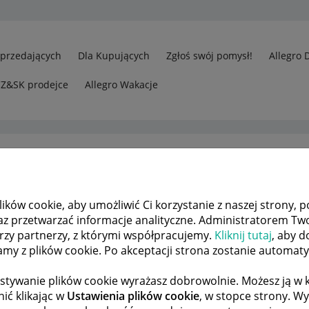
Sprzedających
Dla Kupujących
Zgłoś swój pomysł!
Allegro 
CZ&SK prodejce
Allegro Wakacje
ków cookie, aby umożliwić Ci korzystanie z naszej strony, p
tnosci karta za Allegro Pay
az przetwarzać informacje analityczne. Administratorem Tw
órzy partnerzy, z którymi współpracujemy.
Kliknij tutaj
, aby d
tamy z plików cookie. Po akceptacji strona zostanie automat
 TEMATÓW
POPRZEDNIA
NASTĘPNA
stywanie plików cookie wyrażasz dobrowolnie. Możesz ją 
ić klikając w
Ustawienia plików cookie
, w stopce strony. W