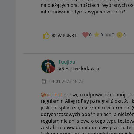
na bieżących płatnościach "wybranych osó
informowani o tym z wyprzedzeniem?
0
0
0
0
32
W PUNKT!
Fuujiou
#9 Pomysłodawca
‎04-01-2023
18:23
@nat_not
proszę o odpowiedź na mój poni
regulamin AllegroPay paragraf 6 pkt. 2. ,
jeśli nie spłaca się należności w termin
dotychczasowych opóźnieniach, a niektór
regulaminie ani słowa o tego typu testow
zostałam powiadomiona o wyłączeniu te