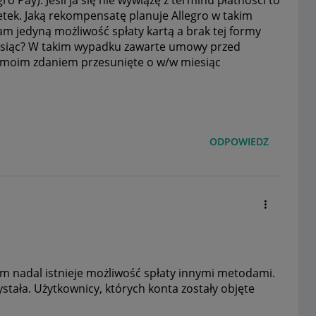
 Pay). Jeśli ja się nie wywiążę z terminu płatności to
tek. Jaką rekompensatę planuje Allegro w takim
mam jedyną możliwość spłaty kartą a brak tej formy
esiąc? W takim wypadku zawarte umowy przed
 moim zdaniem przesunięte o w/w miesiąc
ODPOWIEDZ
m nadal istnieje możliwość spłaty innymi metodami.
ystała. Użytkownicy, których konta zostały objęte