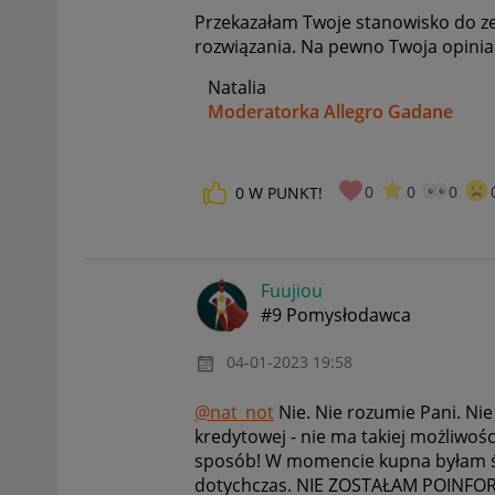
Przekazałam Twoje stanowisko do z
rozwiązania. Na pewno Twoja opinia
Natalia
Moderatorka Allegro Gadane
0
0
0
0
W PUNKT!
Fuujiou
#9 Pomysłodawca
‎04-01-2023
19:58
@nat_not
Nie. Nie rozumie Pani. Nie 
kredytowej - nie ma takiej możliwoś
sposób! W momencie kupna byłam św
dotychczas. NIE ZOSTAŁAM POINFOR