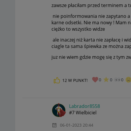
zawsze płaciłam przed terminem a t
nie poinformowania nie zapytano a 
karne odsetki. Nie ma nowy ! Mam nad
ciężko to wszystko widze
ale inaczej niż karta nie zapłacę i w
ciagle ta sama śpiewka ze można zapła
juz nie wiem gdzie mogę się z tym z
0
0
0
12
W PUNKT!
Labrador8558
#7 Wielbiciel
‎06-01-2023
20:44