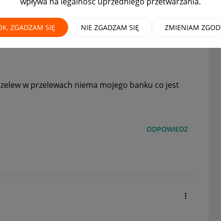
wpływa na legalność uprzedniego przetwarzania.
y
MAMY ROZWIĄZANIE!
OK, ZGADZAM SIĘ
NIE ZGADZAM SIĘ
ZMIENIAM ZGOD
i przelew w przelewach niema mojego banku co jest
ODPOWIEDZ