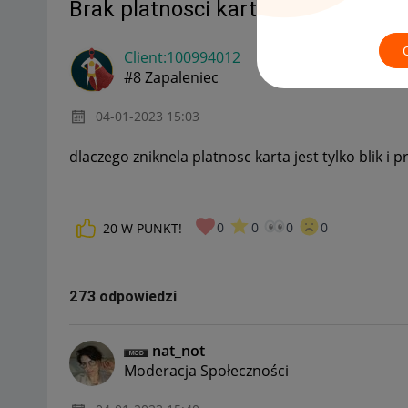
Brak platnosci karta za Allegro Pa
Client:10099401
2
#8 Zapaleniec
‎04-01-2023
15:03
dlaczego zniknela platnosc karta jest tylko blik 
0
0
0
0
20
W PUNKT!
273 odpowiedzi
nat_not
Moderacja Społeczności