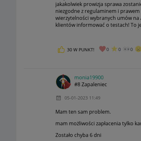
jakakolwiek prowizja sprawa zostani
niezgodne z regulaminem i prawem 
wierzytelności wybranych umów na
klientów informować o testach! To jes
0
0
0
30
W PUNKT!
monia19900
#8 Zapaleniec
‎05-01-2023
11:49
Mam ten sam problem.
mam możliwości zapłacenia tylko ka
Zostało chyba 6 dni