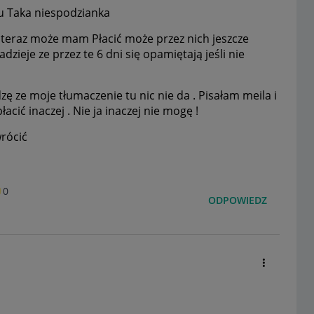
u Taka niespodzianka
teraz może mam Płacić może przez nich jeszcze
zieje ze przez te 6 dni się opamiętają jeśli nie
idzę ze moje tłumaczenie tu nic nie da . Pisałam meila i
cić inaczej . Nie ja inaczej nie mogę !
wrócić
0
ODPOWIEDZ