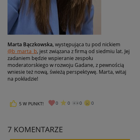
Marta Bączkowska,
występująca tu pod nickiem
@b_marta_b
, jest związana z firmą od siedmiu lat. Jej
zadaniem będzie wspieranie zespołu
moderatorskiego w rozwoju Gadane, z pewnością
wniesie też nową, świeżą perspektywę. Marta, witaj
na pokładzie!
0
0
0
0
5
W PUNKT!
7 KOMENTARZE