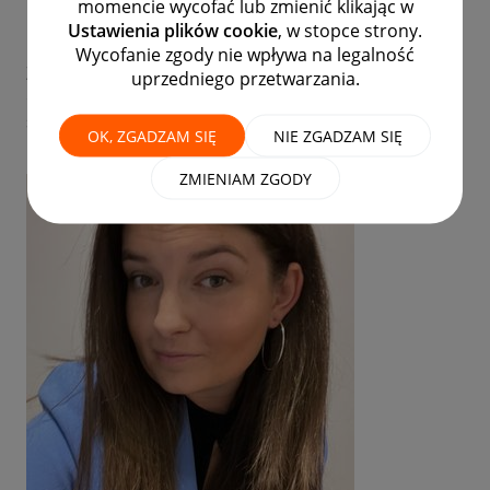
momencie wycofać lub zmienić klikając w
Ustawienia plików cookie
, w stopce strony.
5
7
1,695
Wycofanie zgody nie wpływa na legalność
Z przyjemnością przekazuję Wam, że po niemal
uprzedniego przetwarzania.
dokładnie sześciu latach istnienia Gadane do naszej
społeczności dołącza drugi Menedżer, a właściwie
OK, ZGADZAM SIĘ
NIE ZGADZAM SIĘ
Menedżerka.
ZMIENIAM ZGODY