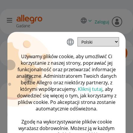
Zaloguj
Gadane
Używamy plików cookie, aby umożliwić Ci
korzystanie z naszej strony, poprawiać jej
funkcjonalność oraz przetwarzać informacje
Blog
analityczne. Administratorem Twoich danych
będzie Allegro oraz niektórzy partnerzy, z
którymi współpracujemy.
Kliknij tutaj
, aby
dowiedzieć się więcej o tym, jak korzystamy z
Nowa menedżerka na Gadane
plików cookie. Po akceptacji strona zostanie
automatycznie odświeżona.
msniezek
Administrator
Zgodę na wykorzystywanie plików cookie
wyrażasz dobrowolnie. Możesz ją w każdym
‎18-02-2026
12:19