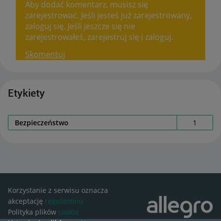
Aby dodać komentarz, musisz się
zarejestrować. Jeśli jesteś już zarejestrowany,
zaloguj się. Jeśli jeszcze się nie
zarejestrowałeś, zarejestruj się i zaloguj.
Skomentuj
Etykiety
Bezpieczeństwo
1
Korzystanie z serwisu oznacza
akceptację
regulaminu
Polityka plików
cookie