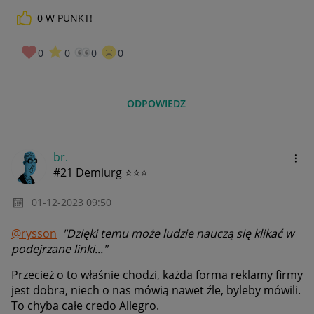
0
W PUNKT!
0
0
0
0
ODPOWIEDZ
br.
#21 Demiurg ⭐⭐⭐
‎01-12-2023
09:50
@rysson
"Dzięki temu może ludzie nauczą się klikać w
podejrzane linki..."
Przecież o to właśnie chodzi, każda forma reklamy firmy
jest dobra, niech o nas mówią nawet źle, byleby mówili.
To chyba całe credo Allegro.