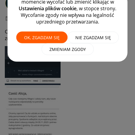
momencie wycofać lub zmienić klikając w
#7 Wielbiciel
Ustawienia plików cookie
, w stopce strony.
Wycofanie zgody nie wpływa na legalność
‎18-11-2023
08:58
uprzedniego przetwarzania.
Czy ta ankieta (dostałam na maila) jest od Allegro? Czy
OK, ZGADZAM SIĘ
NIE ZGADZAM SIĘ
znowu jakiś scam?
ZMIENIAM ZGODY