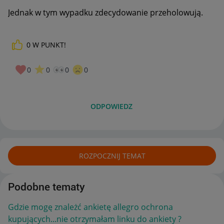
Jednak w tym wypadku zdecydowanie przeholowują.
0
W PUNKT!
0
0
0
0
ODPOWIEDZ
ROZPOCZNIJ TEMAT
Podobne tematy
Gdzie mogę znależć ankietę allegro ochrona
kupujących...nie otrzymałam linku do ankiety ?