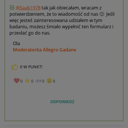
@Saab1978
tak jak obiecałam, wracam z
potwierdzeniem, że to wiadomość od nas
🙂
Jeśli
więc jesteś zainteresowana udziałem w tym
badaniu, możesz śmiało wypełnić ten formularz i
przesłać go do nas.
Ola
Moderatorka Allegro Gadane
0
W PUNKT!
0
0
0
0
ODPOWIEDZ