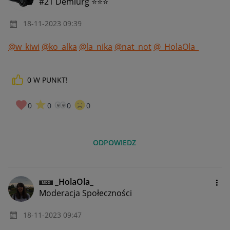
#21 Demiurg ⭐⭐⭐
‎18-11-2023
09:39
@w_kiwi
@ko_alka
@la_nika
@nat_not
@_HolaOla_
0
W PUNKT!
0
0
0
0
ODPOWIEDZ
_HolaOla_
Moderacja Społeczności
‎18-11-2023
09:47