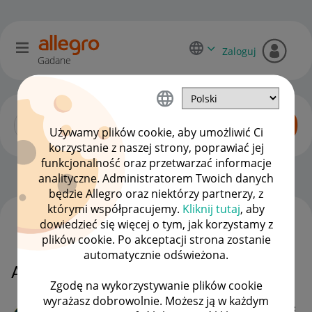
Zaloguj
Gadane
Używamy plików cookie, aby umożliwić Ci
korzystanie z naszej strony, poprawiać jej
funkcjonalność oraz przetwarzać informacje
Dyskusje kupujących
OPCJE
analityczne. Administratorem Twoich danych
będzie Allegro oraz niektórzy partnerzy, z
którymi współpracujemy.
Kliknij tutaj
, aby
dowiedzieć się więcej o tym, jak korzystamy z
WSZYSTKIE TEMATY
plików cookie. Po akceptacji strona zostanie
automatycznie odświeżona.
Ankieta
MAMY ROZWIĄZANIE!
Zgodę na wykorzystywanie plików cookie
wyrażasz dobrowolnie. Możesz ją w każdym
Saab1978