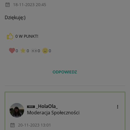
‎18-11-2023
20:45
Dziękuję:)
0
W PUNKT!
0
0
0
0
ODPOWIEDZ
_HolaOla_
Moderacja Społeczności
‎20-11-2023
13:01