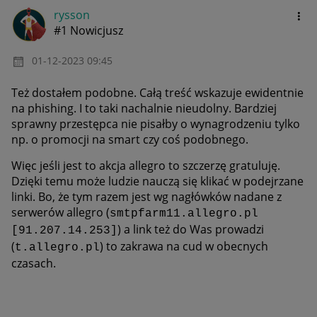
rysson
#1 Nowicjusz
‎01-12-2023
09:45
Też dostałem podobne. Całą treść wskazuje ewidentnie
na phishing. I to taki nachalnie nieudolny. Bardziej
sprawny przestępca nie pisałby o wynagrodzeniu tylko
np. o promocji na smart czy coś podobnego.
Więc jeśli jest to akcja allegro to szczerzę gratuluję.
Dzięki temu może ludzie nauczą się klikać w podejrzane
linki. Bo, że tym razem jest wg nagłówków nadane z
serwerów allegro (
smtpfarm11.allegro.pl
) a link też do Was prowad
zi
[91.207.14.253]
(
) to
zakrawa na cud w obecnych
t.allegro.pl
czasach.