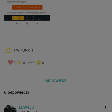
1
W PUNKT!
0
0
0
0
ODPOWIEDZ
6 odpowiedzi
LEW433