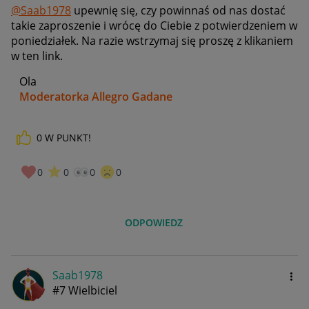
@Saab1978
upewnię się, czy powinnaś od nas dostać
takie zaproszenie i wrócę do Ciebie z potwierdzeniem w
poniedziałek. Na razie wstrzymaj się proszę z klikaniem
w ten link.
Ola
Moderatorka Allegro Gadane
0
W PUNKT!
0
0
0
0
ODPOWIEDZ
Saab1978
#7 Wielbiciel