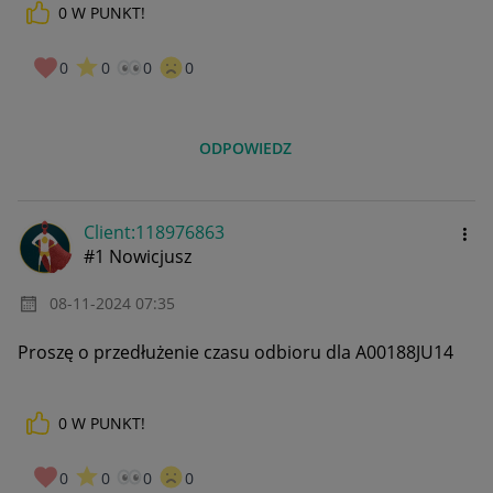
0
W PUNKT!
0
0
0
0
ODPOWIEDZ
Client:11897686
3
#1 Nowicjusz
‎08-11-2024
07:35
Proszę o przedłużenie czasu odbioru dla A00188JU14
0
W PUNKT!
0
0
0
0