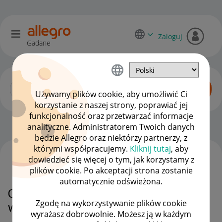
Zaloguj
Gadane
Używamy plików cookie, aby umożliwić Ci
korzystanie z naszej strony, poprawiać jej
funkcjonalność oraz przetwarzać informacje
Dyskusje kupujących
OPCJE
analityczne. Administratorem Twoich danych
będzie Allegro oraz niektórzy partnerzy, z
którymi współpracujemy.
Kliknij tutaj
, aby
dowiedzieć się więcej o tym, jak korzystamy z
WSZYSTKIE TEMATY
plików cookie. Po akceptacji strona zostanie
automatycznie odświeżona.
Czy mogę przedłużyc czas odbioru
Zgodę na wykorzystywanie plików cookie
w allegro box
wyrażasz dobrowolnie. Możesz ją w każdym