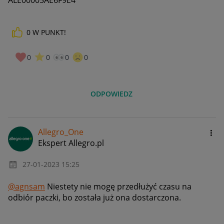
ALE00005AE6F9E4
0
W PUNKT!
0
0
0
0
ODPOWIEDZ
Allegro_One
Ekspert Allegro.pl
‎27-01-2023
15:25
@agnsam
Niestety nie mogę przedłużyć czasu na
odbiór paczki, bo została już ona dostarczona.