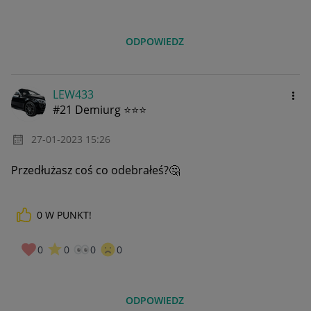
ODPOWIEDZ
LEW433
#21 Demiurg ⭐⭐⭐
‎27-01-2023
15:26
Przedłużasz coś co odebrałeś?
🤔
0
W PUNKT!
0
0
0
0
ODPOWIEDZ