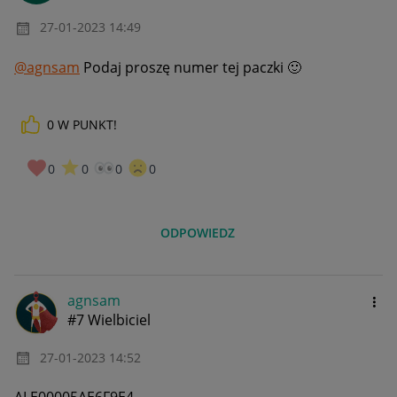
‎27-01-2023
14:49
@agnsam
Podaj proszę numer tej paczki
🙂
0
W PUNKT!
0
0
0
0
ODPOWIEDZ
agnsam
#7 Wielbiciel
‎27-01-2023
14:52