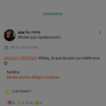
ODPOWIEDZ
Sa_nova
Moderacja Społeczności
‎08-11-2024
10:38
@Client:118976863
Widzę, że paczka jest już odebrana.
😊
Sandra
Moderatorka Allegro Gadane
0
W PUNKT!
0
0
0
0