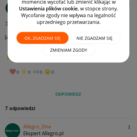
momencie wycofać lub zmienić klikając w
agnsam
Ustawienia plików cookie
, w stopce strony.
#7 Wielbiciel
Wycofanie zgody nie wpływa na legalność
uprzedniego przetwarzania.
‎27-01-2023
14:36
Jak mogę przedłużyć czas odbioru swojej paczki
OK, ZGADZAM SIĘ
NIE ZGADZAM SIĘ
ZMIENIAM ZGODY
0
W PUNKT!
0
0
0
0
ODPOWIEDZ
7 odpowiedzi
Allegro_One
Ekspert Allegro.pl