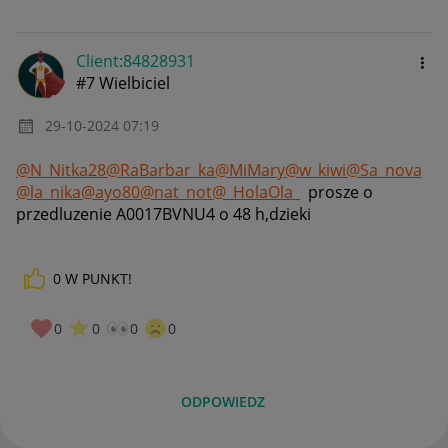
Client:84828931
#7 Wielbiciel
‎29-10-2024
07:19
@N_Nitka28
@RaBarbar_ka
@MiMary
@w_kiwi
@Sa_nova
@la_nika
@ayo80
@nat_not
@_HolaOla_
prosze o
przedluzenie A0017BVNU4 o 48 h,dzieki
0
W PUNKT!
0
0
0
0
ODPOWIEDZ