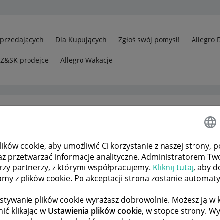
Sprzedających
Dla Kupujących
Zgłoś swój pomysł!
Allegro 
CZ&SK prodejce
Allegro Wakacje
ków cookie, aby umożliwić Ci korzystanie z naszej strony, p
Czy zakupiony graj nocnik dla dziecka można zwrócić? Kupiłam na p
az przetwarzać informacje analityczne. Administratorem Tw
órzy partnerzy, z którymi współpracujemy.
Kliknij tutaj
, aby d
tamy z plików cookie. Po akceptacji strona zostanie automat
 TEMATÓW
POPRZEDNIA
NASTĘPNA
stywanie plików cookie wyrażasz dobrowolnie. Możesz ją 
ić klikając w
Ustawienia plików cookie
, w stopce strony. W