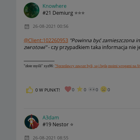
Knowhere
#21 Demiurg ⭐⭐⭐
‎26-08-2021
00:56
@Client:102260953
"
Powinna być zamieszczona in
zwrotowi"
- czy przypadkiem taka informacja nie j
______________
"złote myśli" xyz96:
"Sprzedawcy zawsze byli, są i będą moimi wrogami na A
0
0
0
0
0
W PUNKT!
A3dam
#19 Nestor ⭐
‎26-08-2021
08:55