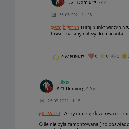
#21 Demiurg ⭐⭐⭐
‎26-08-2021
11:28
@szejk-gmbh
Tutaj punkt widzenia za
towar macany należy do macanta.
0
0
0
0
W PUNKT!
_Likos_
#21 Demiurg ⭐⭐⭐
‎26-08-2021
11:15
@LEW433
"A czy muszlę klozetową możn
O ile nie była zamontowana ( co poswiadc