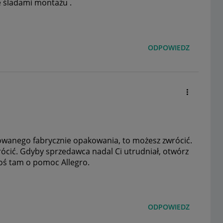
e śladami montażu .
ODPOWIEDZ
ętowanego fabrycznie opakowania, to możesz zwrócić.
rócić. Gdyby sprzedawca nadal Ci utrudniał, otwórz
oś tam o pomoc Allegro.
ODPOWIEDZ