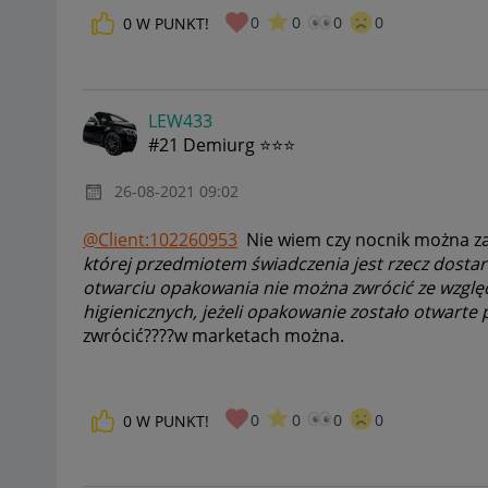
0
0
0
0
0
W PUNKT!
LEW433
#21 Demiurg ⭐⭐⭐
‎26-08-2021
09:02
@Client:102260953
Nie wiem czy nocnik można zal
której przedmiotem świadczenia jest rzecz dost
otwarciu opakowania nie można zwrócić ze wzglę
higienicznych, jeżeli opakowanie zostało otwarte
zwrócić????w marketach można.
0
0
0
0
0
W PUNKT!