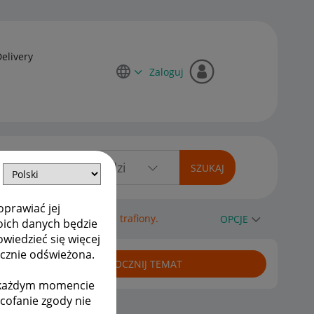
Delivery
Zaloguj
oprawiać jej
rezent ,ale niestety nie trafiony.
OPCJE
oich danych będzie
owiedzieć się więcej
ycznie odświeżona.
ROZPOCZNIJ TEMAT
w każdym momencie
ycofanie zgody nie