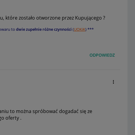
, które zostało otworzone przez Kupującego ?
owaru to
dwie zupełnie różne czynności
(
UOKiK
) ***
ODPOWIEDZ
owaniu to można spróbować dogadać się ze
o oferty .