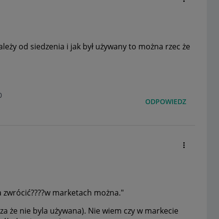
leży od siedzenia i jak był używany to można rzec że
0
ODPOWIEDZ
a zwrócić????w marketach można."
za że nie byla używana). Nie wiem czy w markecie