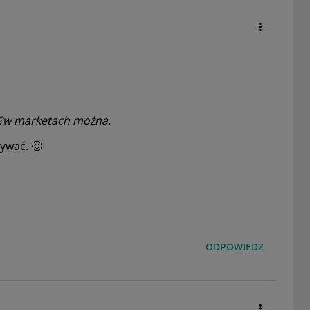
??w marketach można.
żywać.
🙂
ODPOWIEDZ