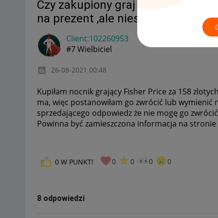
Czy zakupiony graj nocnik dla dz
na prezent ,ale niestety nie trafion
Client:10226095
3
#7 Wielbiciel
‎26-08-2021
00:48
Kupiłam nocnik grający Fisher Price za 158 zlotyc
ma, więc postanowiłam go zwrócić lub wymienić 
sprzedającego odpowiedz że nie mogę go zwrócić, 
Powinna być zamieszczona informacja na stronie 
0
0
0
0
0
W PUNKT!
8 odpowiedzi