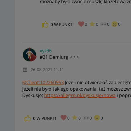
możnaby było zwócić muszlę klozetową z
0
0
0
0
0
W PUNKT!
xyz96
#21 Demiurg ⭐⭐⭐
‎26-08-2021
11:11
@Client:102260953
Jeżeli nie otwierałaś zapiecz
Jeżeli nie było takiego opakowania, też możesz zw
Dyskusję;
https://allegro.pl/dyskusje/nowa
i popr
0
0
0
0
0
W PUNKT!