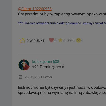
@Client:102260953
Czy przedmiot był w zapieczętowanym opakowaniu
*** Złożenie
oświadczenia o odstąpieniu
od umowy i
zwrot
t
0
0
0
0
0
W PUNKT!
kolekcjoner608
#21 Demiurg ⭐⭐⭐
‎26-08-2021
08:58
Jeśli nocnik nie był używany i jest nadal w opak
sprzedawcą np. na wymianę na inną zabawkę z jeg