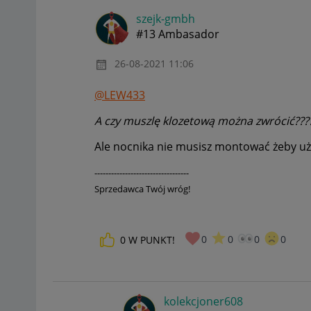
szejk-gmbh
#13 Ambasador
‎26-08-2021
11:06
@LEW433
A czy muszlę klozetową można zwrócić??
Ale nocnika nie musisz montować żeby u
----------------------------------
Sprzedawca Twój wróg!
0
0
0
0
0
W PUNKT!
kolekcjoner608