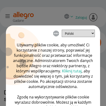
Zaloguj
Gadane
Używamy plików cookie, aby umożliwić Ci
korzystanie z naszej strony, poprawiać jej
funkcjonalność oraz przetwarzać informacje
Dyskusje kupujących
OPCJE
analityczne. Administratorem Twoich danych
będzie Allegro oraz niektórzy partnerzy, z
którymi współpracujemy.
Kliknij tutaj
, aby
dowiedzieć się więcej o tym, jak korzystamy z
WSZYSTKIE TEMATY
plików cookie. Po akceptacji strona zostanie
automatycznie odświeżona.
Dlaczego dyskusja zmienia sama
Zgodę na wykorzystywanie plików cookie
status?
wyrażasz dobrowolnie. Możesz ją w każdym