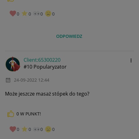
0
0
0
0
ODPOWIEDZ
Client:65300220
#10 Popularyzator
‎24-09-2022
12:44
Może jeszcze masaż stópek do tego?
0
W PUNKT!
0
0
0
0