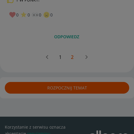
0
0
0
0
ODPOWIEDZ
1
2
ROZPOCZNIJ TEMAT
Korzystanie z serwisu oznacza
akceptację
regulaminu