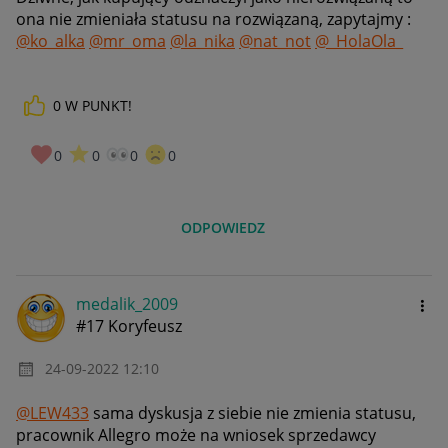
ona nie zmieniała statusu na rozwiązaną, zapytajmy :
@ko_alka
@mr_oma
@la_nika
@nat_not
@_HolaOla_
0
W PUNKT!
0
0
0
0
ODPOWIEDZ
medalik_2009
#17 Koryfeusz
‎24-09-2022
12:10
@LEW433
sama dyskusja z siebie nie zmienia statusu,
pracownik Allegro może na wniosek sprzedawcy