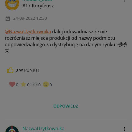
#17 Koryfeusz
‎24-09-2022
12:30
@NazwaUzytkownika
dalej udowadniasz że nie
rozróżniasz miejsca produkcji od nazwy podmiotu
odpowiedzialnego za dystrybucję na danym rynku.
🤣
🤣
🤣
0
W PUNKT!
0
0
0
0
ODPOWIEDZ
NazwaUzytkownik
a