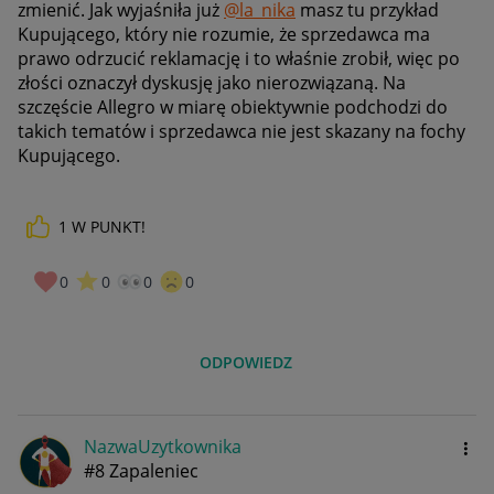
zmienić. Jak wyjaśniła już
@la_nika
masz tu przykład
Kupującego, który nie rozumie, że sprzedawca ma
prawo odrzucić reklamację i to właśnie zrobił, więc po
złości oznaczył dyskusję jako nierozwiązaną. Na
szczęście Allegro w miarę obiektywnie podchodzi do
takich tematów i sprzedawca nie jest skazany na fochy
Kupującego.
1
W PUNKT!
0
0
0
0
ODPOWIEDZ
NazwaUzytkownik
a
#8 Zapaleniec