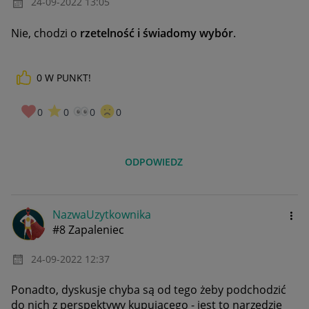
‎24-09-2022
13:05
Nie, chodzi o
rzetelność i świadomy wybór
.
0
W PUNKT!
0
0
0
0
ODPOWIEDZ
NazwaUzytkownik
a
#8 Zapaleniec
‎24-09-2022
12:37
Ponadto, dyskusje chyba są od tego żeby podchodzić
do nich z perspektywy kupującego - jest to narzędzie