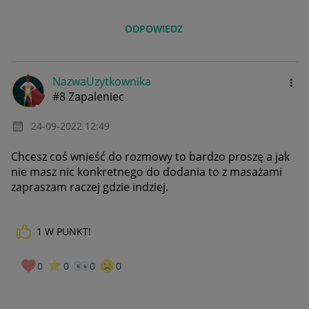
ODPOWIEDZ
NazwaUzytkownik
a
#8 Zapaleniec
‎24-09-2022
12:49
Chcesz coś wnieść do rozmowy to bardzo proszę a jak
nie masz nic konkretnego do dodania to z masażami
zapraszam raczej gdzie indziej.
1
W PUNKT!
0
0
0
0