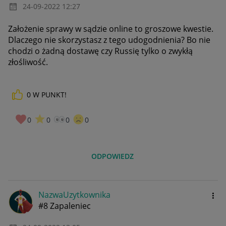
‎24-09-2022
12:27
Założenie sprawy w sądzie online to groszowe kwestie.
Dlaczego nie skorzystasz z tego udogodnienia? Bo nie
chodzi o żadną dostawę czy Russię tylko o zwykłą
złośliwość.
0
W PUNKT!
0
0
0
0
ODPOWIEDZ
NazwaUzytkownik
a
#8 Zapaleniec