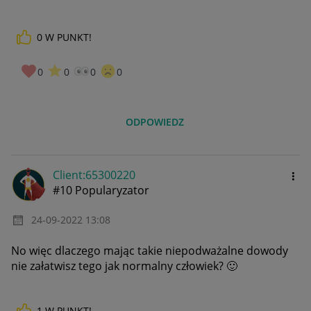
0
W PUNKT!
0
0
0
0
ODPOWIEDZ
Client:65300220
#10 Popularyzator
‎24-09-2022
13:08
No więc dlaczego mając takie niepodważalne dowody
nie załatwisz tego jak normalny człowiek?
🙂
1
W PUNKT!