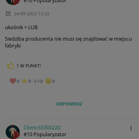
#10 Popularyzator
‎24-09-2022
12:32
ukośnik = LUB
Siedziba producenta nie musi się znajdować w miejscu
fabryki
1
W PUNKT!
0
0
0
0
ODPOWIEDZ
Client:65300220
#10 Popularyzator