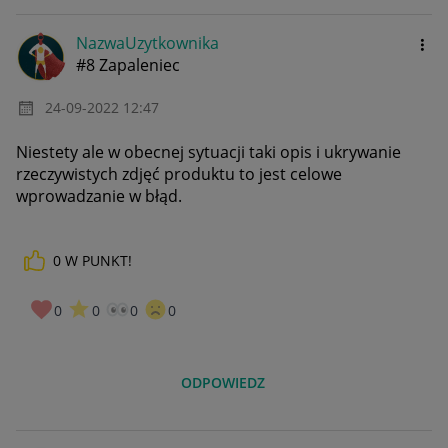
NazwaUzytkownik
a
#8 Zapaleniec
‎24-09-2022
12:47
Niestety ale w obecnej sytuacji taki opis i ukrywanie
rzeczywistych zdjęć produktu to jest celowe
wprowadzanie w błąd.
0
W PUNKT!
0
0
0
0
ODPOWIEDZ