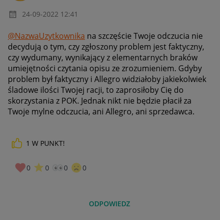
‎24-09-2022
12:41
@NazwaUzytkownika
na szczęście Twoje odczucia nie
decydują o tym, czy zgłoszony problem jest faktyczny,
czy wydumany, wynikający z elementarnych braków
umiejętności czytania opisu ze zrozumieniem. Gdyby
problem był faktyczny i Allegro widziałoby jakiekolwiek
śladowe ilości Twojej racji, to zaprosiłoby Cię do
skorzystania z POK. Jednak nikt nie będzie płacił za
Twoje mylne odczucia, ani Allegro, ani sprzedawca.
1
W PUNKT!
0
0
0
0
ODPOWIEDZ