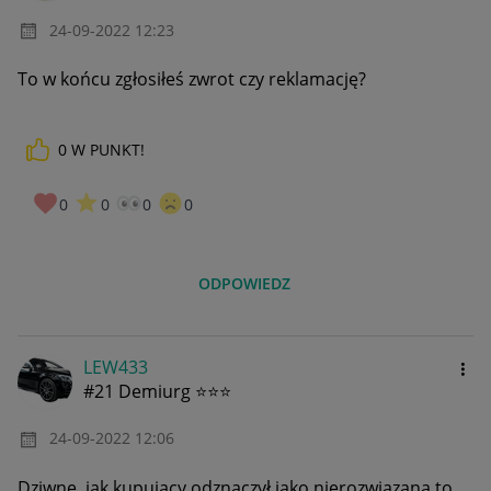
‎24-09-2022
12:23
To w końcu zgłosiłeś zwrot czy reklamację?
0
W PUNKT!
0
0
0
0
ODPOWIEDZ
LEW433
#21 Demiurg ⭐⭐⭐
‎24-09-2022
12:06
Dziwne, jak kupujący odznaczył jako nierozwiązaną to