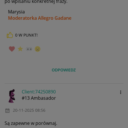
po wpisaniu konkretnej frazy.
Marysia
Moderatorka Allegro Gadane
0
W PUNKT!
ODPOWIEDZ
Client:74250890
#13 Ambasador
‎20-11-2025
08:56
Są zapewne w porównaj.