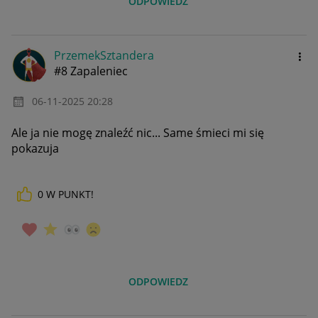
ODPOWIEDZ
PrzemekSztander
a
#8 Zapaleniec
‎06-11-2025
20:28
Ale ja nie mogę znaleźć nic... Same śmieci mi się
pokazuja
0
W PUNKT!
ODPOWIEDZ