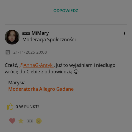
ODPOWIEDZ
MiMary
Moderacja Społeczności
‎21-11-2025
20:08
Cześć,
@AnnaG-Antyki
. Już to wyjaśniam i niedługo
wrócę do Ciebie z odpowiedzią
🙂
Marysia
Moderatorka Allegro Gadane
0
W PUNKT!