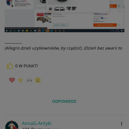
__________
(Allegro dzieli użytkowników, by rządzić). (Dzień bez awarii to
dzień stracony).
0
W PUNKT!
ODPOWIEDZ
AnnaG-Antyki