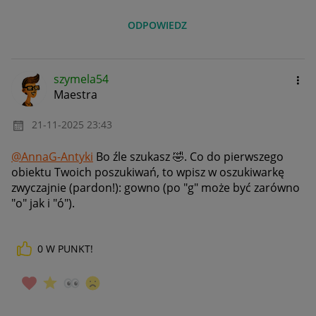
ODPOWIEDZ
szymela54
Maestra
‎21-11-2025
23:43
@AnnaG-Antyki
Bo źle szukasz
🤣
. Co do pierwszego
obiektu Twoich poszukiwań, to wpisz w oszukiwarkę
zwyczajnie (pardon!): gowno (po "g" może być zarówno
"o" jak i "ó").
0
W PUNKT!