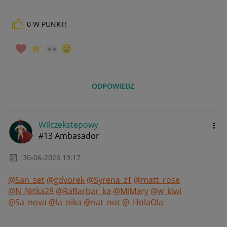
0
W PUNKT!
ODPOWIEDZ
Wilczekstepowy
#13 Ambasador
‎30-06-2026
19:17
@San_set
@gdvorek
@Syrena_zT
@matt_rose
@N_Nitka28
@RaBarbar_ka
@MiMary
@w_kiwi
@Sa_nova
@la_nika
@nat_not
@_HolaOla_