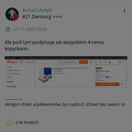
AnnaG-Antyki
#21 Demiurg ⭐⭐⭐
‎21-11-2025
19:52
Ale pod tym podpisuję sie wszystkimi 4-rema
kopytkami.
__________
(Allegro dzieli użytkowników, by rządzić). (Dzień bez awarii to
dzień stracony).
0
W PUNKT!