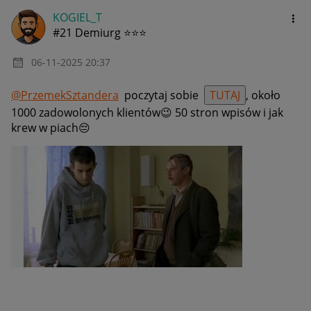
KOGIEL_T
#21 Demiurg ⭐⭐⭐
‎06-11-2025
20:37
@PrzemekSztandera
poczytaj sobie
TUTAJ
, około
1000 zadowolonych klientów
😉
50 stron wpisów i jak
krew w piach
😔