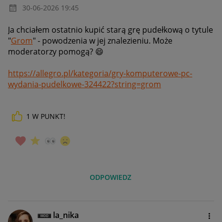
‎30-06-2026
19:45
Ja chciałem ostatnio kupić starą grę pudełkową o tytule
"
Grom
" - powodzenia w jej znalezieniu. Może
moderatorzy pomogą?
😄
https://allegro.pl/kategoria/gry-komputerowe-pc-
wydania-pudelkowe-324422?string=grom
1
W PUNKT!
ODPOWIEDZ
la_nika