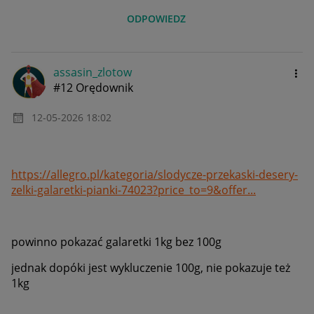
ODPOWIEDZ
assasin_zlotow
#12 Orędownik
‎12-05-2026
18:02
https://allegro.pl/kategoria/slodycze-przekaski-desery-
zelki-galaretki-pianki-74023?price_to=9&offer...
powinno pokazać galaretki 1kg bez 100g
jednak dopóki jest wykluczenie 100g, nie pokazuje też
1kg