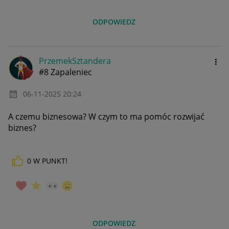
ODPOWIEDZ
PrzemekSztander
a
#8 Zapaleniec
‎06-11-2025
20:24
A czemu biznesowa? W czym to ma pomóc rozwijać
biznes?
0
W PUNKT!
ODPOWIEDZ