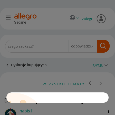
Zaloguj
Gadane
Dyskusje kupujących
OPCJE
WSZYSTKIE TEMATY
Działanie wyszukiwarki Allegro
nabis1