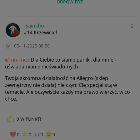
ODPOWIEDZ
-Sainkho-
#14 Krzewiciel
‎05-11-2025
08:56
@mix-mce
Dla Ciebie to sianie paniki, dla mnie -
uświadamianie nieświadomych.
Twoja skromna działalność na Allegro (sklep
zewnętrzny nie działa) nie czyni Cię specjalistą w
temacie. Ale oczywiście każdy ma prawo wierzyć, w co
chce.
0
W PUNKT!
0
0
0
0