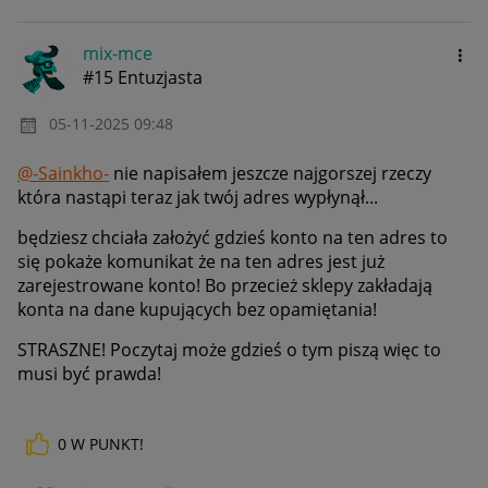
mix-mce
#15 Entuzjasta
‎05-11-2025
09:48
@-Sainkho-
nie napisałem jeszcze najgorszej rzeczy
która nastąpi teraz jak twój adres wypłynął...
będziesz chciała założyć gdzieś konto na ten adres to
się pokaże komunikat że na ten adres jest już
zarejestrowane konto! Bo przecież sklepy zakładają
konta na dane kupujących bez opamiętania!
STRASZNE! Poczytaj może gdzieś o tym piszą więc to
musi być prawda!
0
W PUNKT!