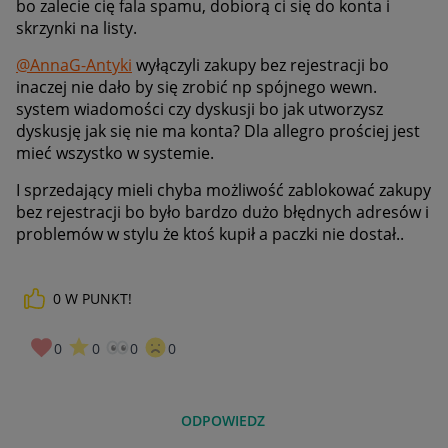
bo zalecie cię fala spamu, dobiorą ci się do konta i
skrzynki na listy.
@AnnaG-Antyki
wyłączyli zakupy bez rejestracji bo
inaczej nie dało by się zrobić np spójnego wewn.
system wiadomości czy dyskusji bo jak utworzysz
dyskusję jak się nie ma konta? Dla allegro prościej jest
mieć wszystko w systemie.
I sprzedający mieli chyba możliwość zablokować zakupy
bez rejestracji bo było bardzo dużo błędnych adresów i
problemów w stylu że ktoś kupił a paczki nie dostał..
0
W PUNKT!
0
0
0
0
ODPOWIEDZ