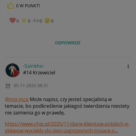
0
W PUNKT!
0
0
0
0
ODPOWIEDZ
-Sainkho-
#14 Krzewiciel
‎05-11-2025
08:31
@mix-mce
Może napisz, czy jesteś specjalistą w
temacie, bo podkreślenie jakiegoś twierdzenia niestety
nie zamienia go w prawdę.
https://www.chip.pl/2025/11/dane-klientow-polskich-e-
sklepow-wyciekly-do-sieci-zagrozonych-tysiace-o...