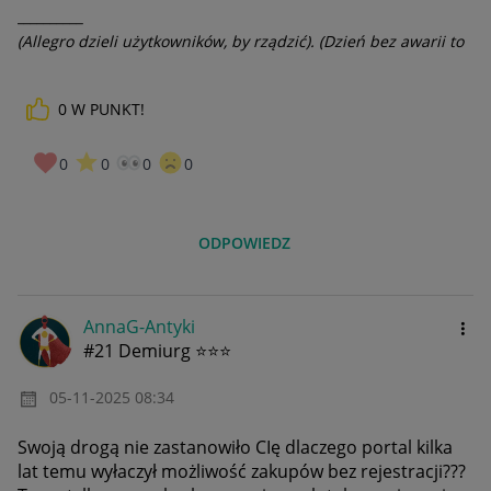
__________
(Allegro dzieli użytkowników, by rządzić). (Dzień bez awarii to
dzień stracony).
0
W PUNKT!
0
0
0
0
ODPOWIEDZ
AnnaG-Antyki
#21 Demiurg ⭐⭐⭐
‎05-11-2025
08:34
Swoją drogą nie zastanowiło CIę dlaczego portal kilka
lat temu wyłaczył możliwość zakupów bez rejestracji???