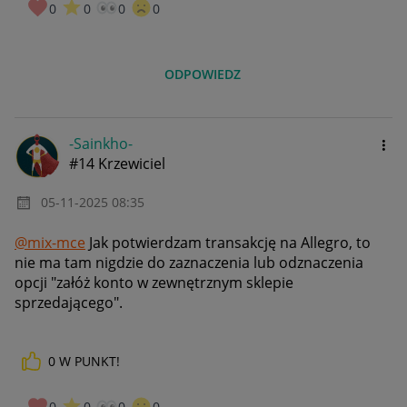
0
0
0
0
ODPOWIEDZ
-Sainkho-
#14 Krzewiciel
‎05-11-2025
08:35
@mix-mce
Jak potwierdzam transakcję na Allegro, to
nie ma tam nigdzie do zaznaczenia lub odznaczenia
opcji "załóż konto w zewnętrznym sklepie
sprzedającego".
0
W PUNKT!
0
0
0
0