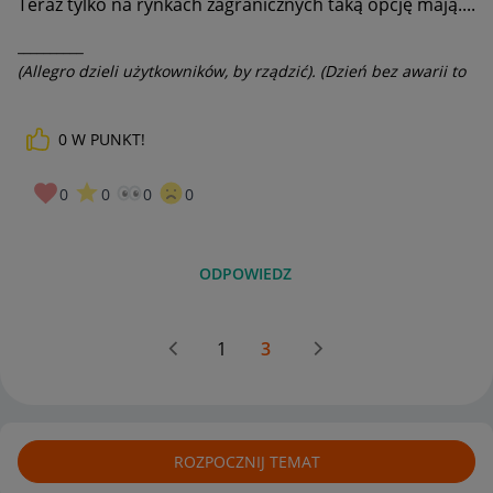
Teraz tylko na rynkach zagranicznych taką opcję mają....
__________
(Allegro dzieli użytkowników, by rządzić). (Dzień bez awarii to
dzień stracony).
0
W PUNKT!
0
0
0
0
ODPOWIEDZ
1
3
ROZPOCZNIJ TEMAT