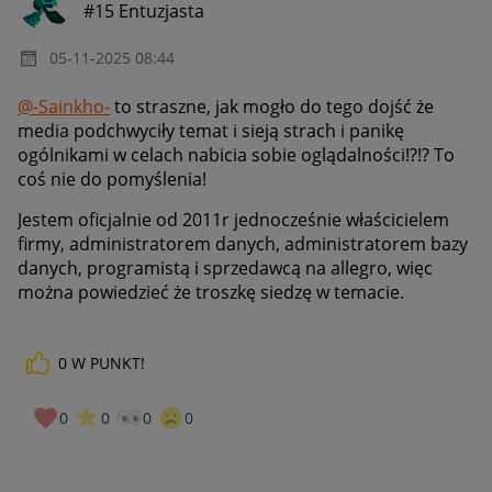
#15 Entuzjasta
‎05-11-2025
08:44
@-Sainkho-
to straszne, jak mogło do tego dojść że
media podchwyciły temat i sieją strach i panikę
ogólnikami w celach nabicia sobie oglądalności!?!? To
coś nie do pomyślenia!
Jestem oficjalnie od 2011r jednocześnie właścicielem
firmy, administratorem danych, administratorem bazy
danych, programistą i sprzedawcą na allegro, więc
można powiedzieć że troszkę siedzę w temacie.
0
W PUNKT!
0
0
0
0