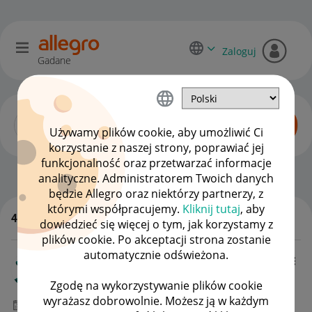
Zaloguj
Gadane
Używamy plików cookie, aby umożliwić Ci
korzystanie z naszej strony, poprawiać jej
funkcjonalność oraz przetwarzać informacje
Dyskusje kupujących
OPCJE
analityczne. Administratorem Twoich danych
będzie Allegro oraz niektórzy partnerzy, z
którymi współpracujemy.
Kliknij tutaj
, aby
49 odpowiedzi
dowiedzieć się więcej o tym, jak korzystamy z
WSZYSTKIE TEMATY
plików cookie. Po akceptacji strona zostanie
automatycznie odświeżona.
mix-mce
#15 Entuzjasta
Zgodę na wykorzystywanie plików cookie
wyrażasz dobrowolnie. Możesz ją w każdym
‎05-11-2025
08:09