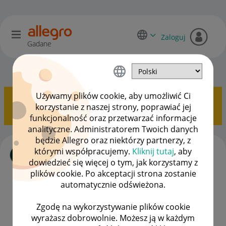
Zaloguj
Gadane
Sprzedający o Allegro Lokalnie
OPCJE
Używamy plików cookie, aby umożliwić Ci
Pokazywanie tematów z etykietą
Sortowanie
.
korzystanie z naszej strony, poprawiać jej
Pokaż wszystkie tematy
funkcjonalność oraz przetwarzać informacje
analityczne. Administratorem Twoich danych
będzie Allegro oraz niektórzy partnerzy, z
Allegro Lokalnie - Sortowanie Ofert
którymi współpracujemy.
Kliknij tutaj
, aby
autor
kurn12
z
‎15-06-2025
12:17
dowiedzieć się więcej o tym, jak korzystamy z
Ostatnio opublikowano w dniu
‎02-01-2026
12:19
, autor
plików cookie. Po akceptacji strona zostanie
nat_not
automatycznie odświeżona.
ODPOWIEDZI
WYŚWIETLEŃ
2
529
Zgodę na wykorzystywanie plików cookie
wyrażasz dobrowolnie. Możesz ją w każdym
[Błąd ?] Dlaczego moja oferta nie jest