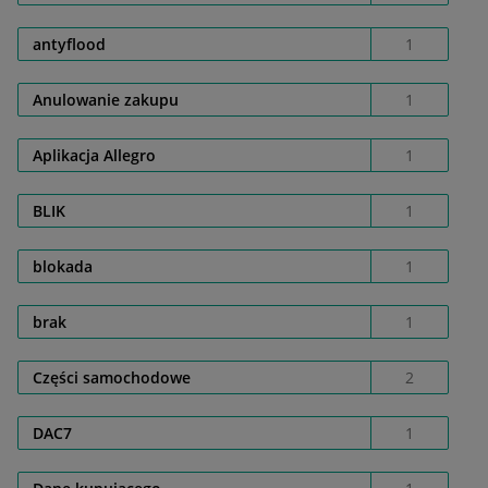
antyflood
1
Anulowanie zakupu
1
Aplikacja Allegro
1
BLIK
1
blokada
1
brak
1
Części samochodowe
2
DAC7
1