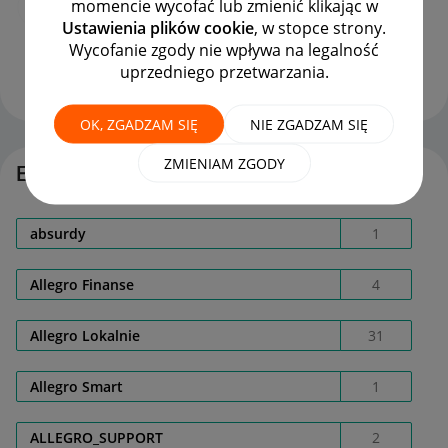
momencie wycofać lub zmienić klikając w
widoczna na liście ofert?
Ustawienia plików cookie
, w stopce strony.
autor
Kaemo
z
‎22-11-2024
18:12
Wycofanie zgody nie wpływa na legalność
Ostatnio opublikowano w dniu
‎26-11-2024
11:01
, autor
uprzedniego przetwarzania.
MOJEGRATY5
ODPOWIEDZI
WYŚWIETLEŃ
10
1923
OK, ZGADZAM SIĘ
NIE ZGADZAM SIĘ
ZMIENIAM ZGODY
Etykiety
absurdy
1
Allegro Finanse
4
Allegro Lokalnie
31
Allegro Smart
1
ALLEGRO_SUPPORT
2