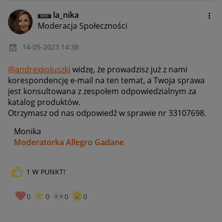
la_nika
Moderacja Społeczności
‎14-05-2023
14:38
@andrexkoluszki
widzę, że prowadzisz już z nami
korespondencję e-mail na ten temat, a Twoja sprawa
jest konsultowana z zespołem odpowiedzialnym za
katalog produktów.
Otrzymasz od nas odpowiedź w sprawie nr
33107698.
Monika
Moderatorka Allegro Gadane
1
W PUNKT!
0
0
0
0