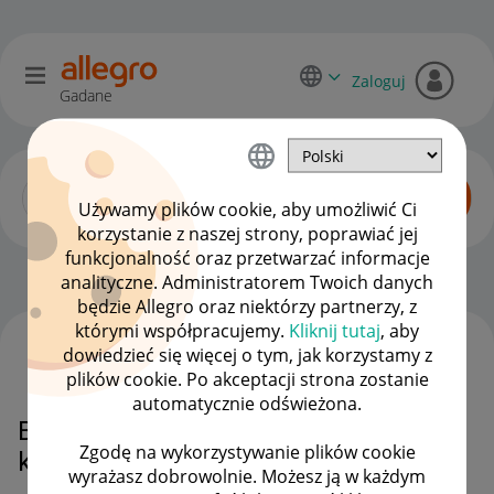
Zaloguj
Gadane
Używamy plików cookie, aby umożliwić Ci
korzystanie z naszej strony, poprawiać jej
funkcjonalność oraz przetwarzać informacje
Katalog produktów
OPCJE
analityczne. Administratorem Twoich danych
będzie Allegro oraz niektórzy partnerzy, z
którymi współpracujemy.
Kliknij tutaj
, aby
dowiedzieć się więcej o tym, jak korzystamy z
WSZYSTKIE TEMATY
plików cookie. Po akceptacji strona zostanie
automatycznie odświeżona.
Błędne połączenie produktu w
Zgodę na wykorzystywanie plików cookie
katalogu
wyrażasz dobrowolnie. Możesz ją w każdym