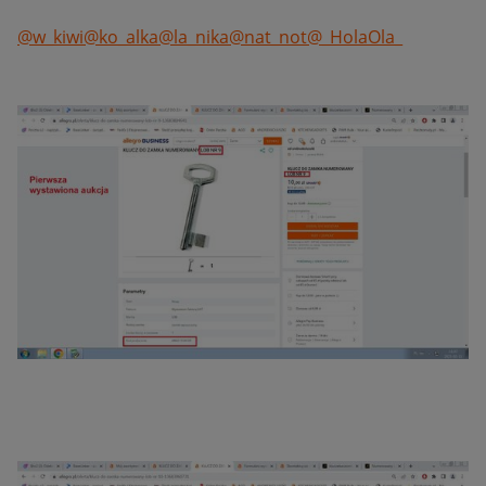
@w_kiwi
@ko_alka
@la_nika
@nat_not
@_HolaOla_