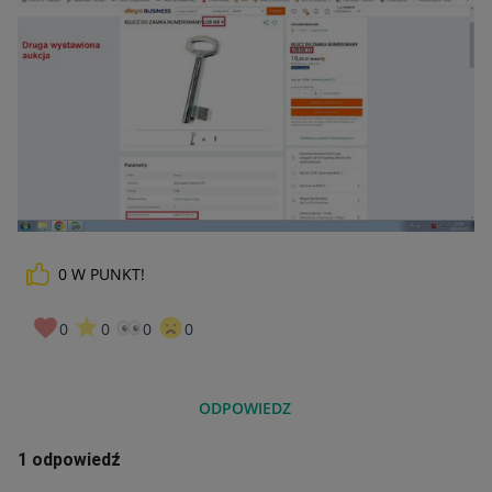
0
W PUNKT!
0
0
0
0
ODPOWIEDZ
1 odpowiedź