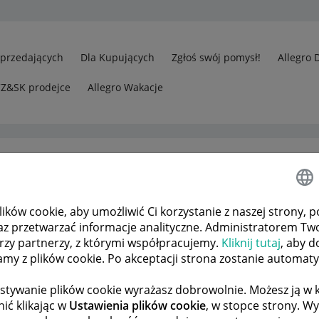
Sprzedających
Dla Kupujących
Zgłoś swój pomysł!
Allegro 
CZ&SK prodejce
Allegro Wakacje
ków cookie, aby umożliwić Ci korzystanie z naszej strony, p
kalnie
Odp.: Witam
az przetwarzać informacje analityczne. Administratorem Tw
órzy partnerzy, z którymi współpracujemy.
Kliknij tutaj
, aby d
tamy z plików cookie. Po akceptacji strona zostanie automat
 TEMATÓW
POPRZEDNIA
NASTĘPNA
stywanie plików cookie wyrażasz dobrowolnie. Możesz ją 
ić klikając w
Ustawienia plików cookie
, w stopce strony. W