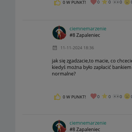
0
0
0
0
W PUNKT!
ciemnemarzenie
#8 Zapaleniec
‎11-11-2024
18:36
jak się zgadzacie,to macie, co chcec
kiedyś można było zapłacić bankiem 
normalne?
0
0
0
0
W PUNKT!
ciemnemarzenie
#8 Zapaleniec