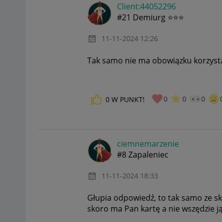
Client:44052296
#21 Demiurg ⭐⭐⭐
‎11-11-2024
12:26
Tak samo nie ma obowiązku korzystać
0
0
0
0
W PUNKT!
ciemnemarzenie
#8 Zapaleniec
‎11-11-2024
18:33
Głupia odpowiedź, to tak samo ze s
skoro ma Pan kartę a nie wszędzie ją