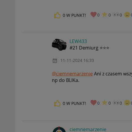
0
0
0
0
W PUNKT!
LEW433
#21 Demiurg ⭐⭐⭐
‎11-11-2024
16:33
@ciemnemarzenie
Ani z czasem wsz
np do BLIKa.
0
0
0
0
W PUNKT!
ciemnemarzenie