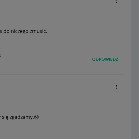
as do niczego zmusić.
0
ODPOWIEDZ
y się zgadzamy.
☹️