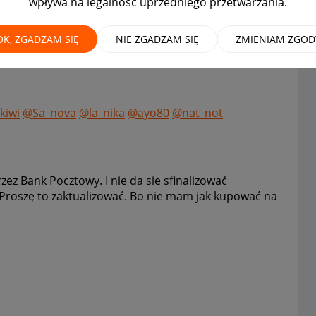
wpływa na legalność uprzedniego przetwarzania.
OK, ZGADZAM SIĘ
NIE ZGADZAM SIĘ
ZMIENIAM ZGOD
kiwi
@Sa_nova
@la_nika
@ayo80
@nat_not
zez Bank Pocztowy. I nie da sie sfinalizować
. Proszę to zaktualizować. Bo nie mam jak kupować na