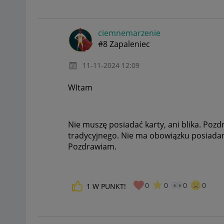
ciemnemarzenie
#8 Zapaleniec
‎11-11-2024
12:09
WItam
Nie muszę posiadać karty, ani blika. Pozd
tradycyjnego. Nie ma obowiązku posiadania
Pozdrawiam.
0
0
0
0
1
W PUNKT!