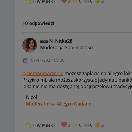
0
0
0
0
0
W PUNKT!
10 odpowiedzi
N_Nitka28
Moderacja Społeczności
‎07-11-2024
09:30
@ciemnemarzenie
możesz zapłacić na allegro loka
Przykro mi, ale możesz skorzystać jedynie z bankó
lokalnie nie ma dostępnej opcji przelewu tradycy
Nicol
Moderatorka Allegro Gadane
0
0
0
0
0
W PUNKT!