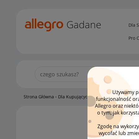
Gadane
Dla 
Pro 
Używamy pli
Strona Główna
Dla Kupujących
Kupujący o Allegro Lo
funkcjonalność or
Allegro oraz niekt
o tym, jak korzys
LISTA
Zgodę na wykorzy
wycofać lub zmien