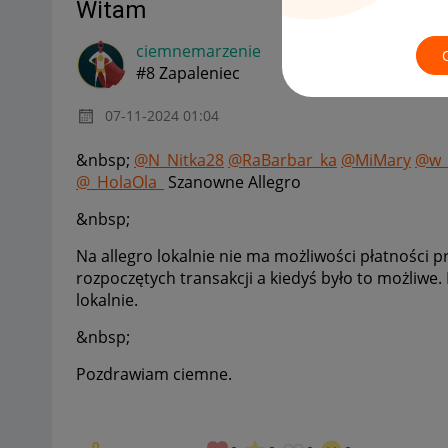
Witam
ciemnemarzenie
#8 Zapaleniec
‎07-11-2024
01:04
&nbsp;
@N_Nitka28
@RaBarbar_ka
@MiMary
@w_
@_HolaOla_
Szanowne Allegro
&nbsp;
Na allegro lokalnie nie ma możliwości płatności pr
rozpoczętych transakcji a kiedyś było to możliwe
lokalnie.
&nbsp;
Pozdrawiam ciemne.