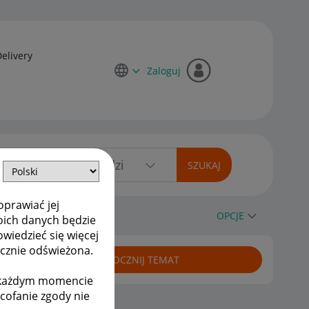
Delivery
Zaloguj
oprawiać jej
OPCJE
oich danych będzie
owiedzieć się więcej
ycznie odświeżona.
ROZPOCZNIJ TEMAT
w każdym momencie
ycofanie zgody nie