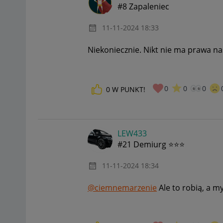
#8 Zapaleniec
‎11-11-2024
18:33
Niekoniecznie. Nikt nie ma prawa n
0
0
0
0
W PUNKT!
LEW433
#21 Demiurg ⭐⭐⭐
‎11-11-2024
18:34
@ciemnemarzenie
Ale to robią, a m