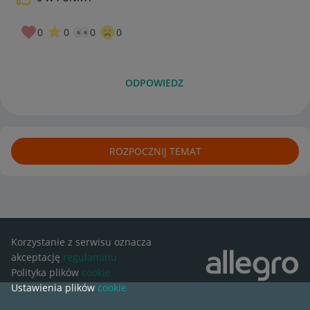
0
0
0
0
ODPOWIEDZ
ROZPOCZNIJ TEMAT
Korzystanie z serwisu oznacza
akceptację
regulaminu
Polityka plików
cookie
Ustawienia plików
cookie