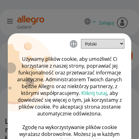
Zaloguj
Gadane
Używamy plików cookie, aby umożliwić Ci
korzystanie z naszej strony, poprawiać jej
funkcjonalność oraz przetwarzać informacje
Początkujący sprzedawcy
OPCJE
analityczne. Administratorem Twoich danych
będzie Allegro oraz niektórzy partnerzy, z
którymi współpracujemy.
Kliknij tutaj
, aby
dowiedzieć się więcej o tym, jak korzystamy z
WSZYSTKIE TEMATY
plików cookie. Po akceptacji strona zostanie
automatycznie odświeżona.
Licytacja charytatywne na WOŚP -
Zgodę na wykorzystywanie plików cookie
nie mogę wystawić stacji
wyrażasz dobrowolnie. Możesz ją w każdym
ładowania auta elektrycznego