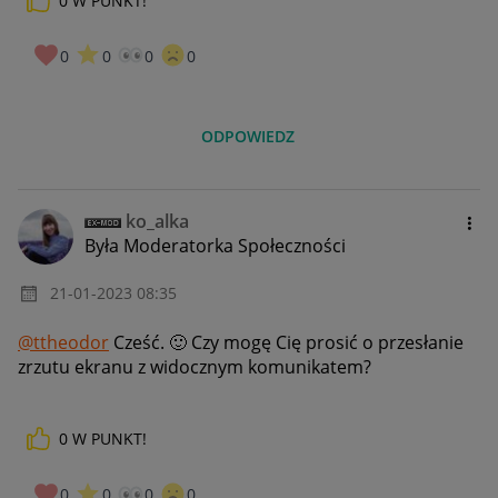
0
W PUNKT!
0
0
0
0
ODPOWIEDZ
ko_alka
Była Moderatorka Społeczności
‎21-01-2023
08:35
@ttheodor
Cześć.
🙂
Czy mogę Cię prosić o przesłanie
zrzutu ekranu z widocznym komunikatem?
0
W PUNKT!
0
0
0
0