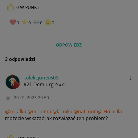
0
W PUNKT!
0
0
0
0
ODPOWIEDZ
3 odpowiedzi
kolekcjoner608
#21 Demiurg ⭐⭐⭐
‎20-01-2023
20:50
@ko_alka
@mr_oma
@la_nika
@nat_not
@_HolaOla_
możecie wskazać jak rozwiązać ten problem?