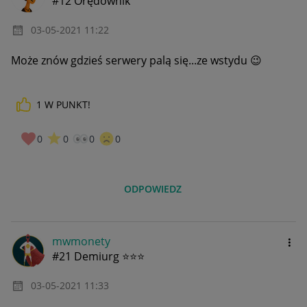
#12 Orędownik
‎03-05-2021
11:22
Może znów gdzieś serwery palą się...ze wstydu
😉
1
W PUNKT!
0
0
0
0
ODPOWIEDZ
mwmonety
#21 Demiurg ⭐⭐⭐
‎03-05-2021
11:33