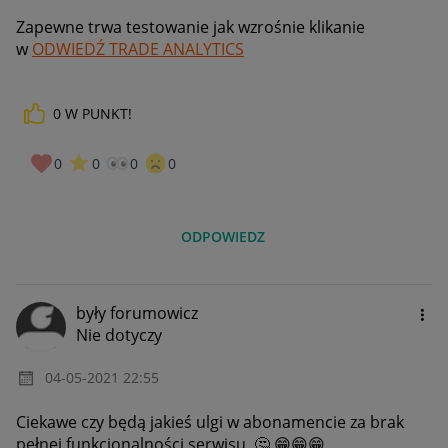
Zapewne trwa testowanie jak wzrośnie klikanie
w
ODWIEDŹ TRADE ANALYTICS
0
W PUNKT!
0
0
0
0
ODPOWIEDZ
były forumowicz
Nie dotyczy
‎04-05-2021
22:55
Ciekawe czy będą jakieś ulgi w abonamencie za brak
pełnej funkcjonalności serwisu.
🤔
😁
😁
😁