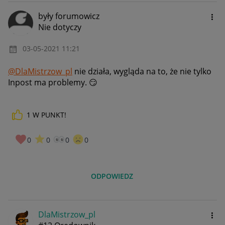
były forumowicz
Nie dotyczy
‎03-05-2021
11:21
@DlaMistrzow_pl
nie działa, wygląda na to, że nie tylko
Inpost ma problemy.
😏
1
W PUNKT!
0
0
0
0
ODPOWIEDZ
DlaMistrzow_pl