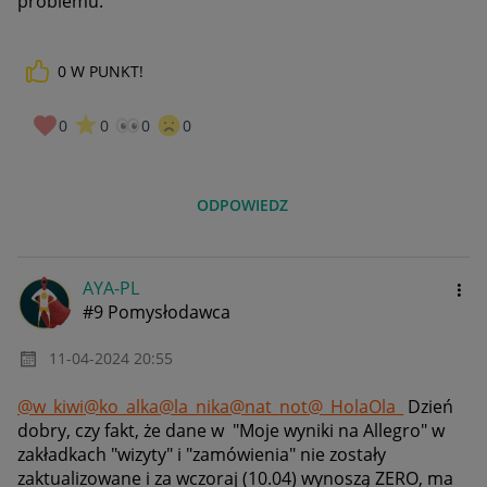
problemu.
0
W PUNKT!
0
0
0
0
ODPOWIEDZ
AYA-PL
#9 Pomysłodawca
‎11-04-2024
20:55
@w_kiwi
@ko_alka
@la_nika
@nat_not
@_HolaOla_
Dzień
dobry, czy fakt, że dane w "
Moje wyniki na Allegro" w
zakładkach "wizyty" i "zamówienia" nie zostały
zaktualizowane i za wczoraj (10.04) wynoszą ZERO, ma