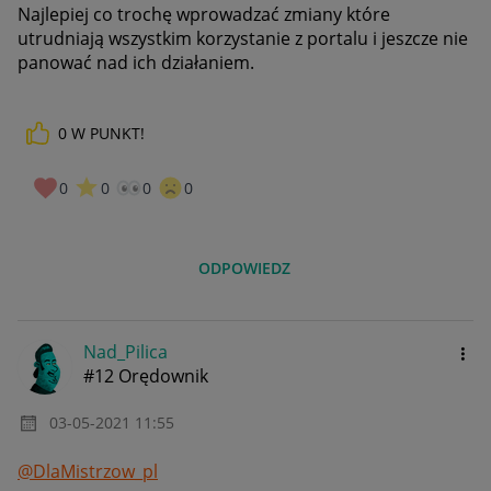
Najlepiej co trochę wprowadzać zmiany które
utrudniają wszystkim korzystanie z portalu i jeszcze nie
panować nad ich działaniem.
0
W PUNKT!
0
0
0
0
ODPOWIEDZ
Nad_Pilica
#12 Orędownik
‎03-05-2021
11:55
@DlaMistrzow_pl