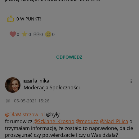
0
W PUNKT!
0
0
0
0
ODPOWIEDZ
la_nika
Moderacja Społeczności
‎05-05-2021
15:26
@DlaMistrzow_pl
@były
forumowicz
@Szklane_Krosno
@meduza
@Nad_Pilica
o
trzymałam informację, że zostało to naprawione, dajcie
proszę znać czy potwierdzacie i czy u Was działa?