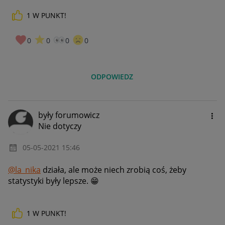
1
W PUNKT!
0
0
0
0
ODPOWIEDZ
były forumowicz
Nie dotyczy
‎05-05-2021
15:46
@la_nika
działa, ale może niech zrobią coś, żeby
statystyki były lepsze.
😁
1
W PUNKT!