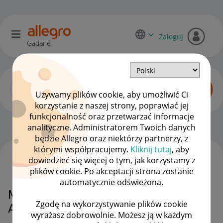
Zaloguj
Gadane
Używamy plików cookie, aby umożliwić Ci
korzystanie z naszej strony, poprawiać jej
funkcjonalność oraz przetwarzać informacje
Początkujący sprzedawcy
OPCJE
analityczne. Administratorem Twoich danych
będzie Allegro oraz niektórzy partnerzy, z
którymi współpracujemy.
Kliknij tutaj
, aby
dowiedzieć się więcej o tym, jak korzystamy z
WSZYSTKIE TEMATY
plików cookie. Po akceptacji strona zostanie
automatycznie odświeżona.
Moja Sprzedaż > Moje wyniki na
Zgodę na wykorzystywanie plików cookie
Allegro
wyrażasz dobrowolnie. Możesz ją w każdym