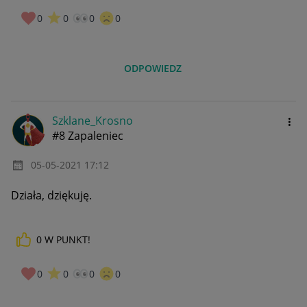
0
0
0
0
ODPOWIEDZ
Szklane_Krosno
#8 Zapaleniec
‎05-05-2021
17:12
Działa, dziękuję.
0
W PUNKT!
0
0
0
0