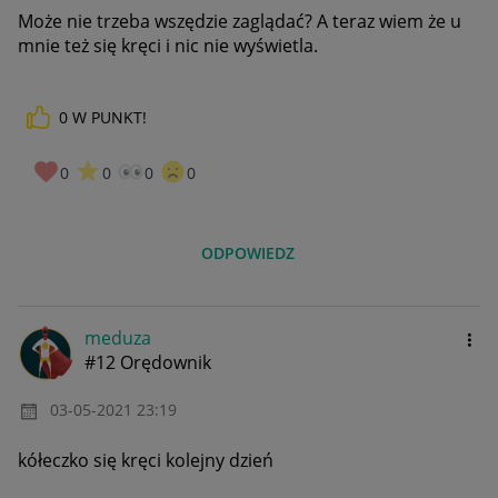
Może nie trzeba wszędzie zaglądać? A teraz wiem że u
mnie też się kręci i nic nie wyświetla.
0
W PUNKT!
0
0
0
0
ODPOWIEDZ
meduza
#12 Orędownik
‎03-05-2021
23:19
kółeczko się kręci kolejny dzień