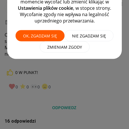
momencie wycofać lub zmienić klikając w
DlaMistrzow_pl
Ustawienia plików cookie
, w stopce strony.
#12 Orędownik
Wycofanie zgody nie wpływa na legalność
uprzedniego przetwarzania.
‎03-05-2021
11:14
Czy działa wam wyświetlanie wykresów z wynikami
OK, ZGADZAM SIĘ
NIE ZGADZAM SIĘ
sprzedaży (obrót, zamówienia, odsłony) w zakładce
ZMIENIAM ZGODY
Moja Sprzedaż? U mnie od kilku dni kręci się kółko i nic
nie wyświetla.
0
W PUNKT!
0
0
0
0
ODPOWIEDZ
16 odpowiedzi