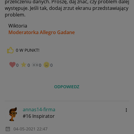
przeliczeniu danych. Proszę, daj znać, czy problem dalej
występuje. Jeśli tak, dodaj zrzut ekranu przedstawiający
problem.
Wiktoria
Moderatorka Allegro Gadane
0
W PUNKT!
0
0
0
0
ODPOWIEDZ
annas14-firma
#16 Inspirator
‎04-05-2021
22:47