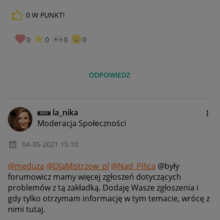
0
W PUNKT!
0
0
0
0
ODPOWIEDZ
la_nika
Moderacja Społeczności
‎04-05-2021
15:10
@meduza
@DlaMistrzow_pl
@Nad_Pilica
@były
forumowicz mamy więcej zgłoszeń dotyczących
problemów z tą zakładką. Dodaję Wasze zgłoszenia i
gdy tylko otrzymam informację w tym temacie, wrócę z
nimi tutaj.