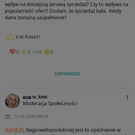
wpływ na dzisiejszą zerową sprzedaż? Czy to wpływa na
popularność ofert? Dodam, że sprzedaż była. Kiedy
dane zostaną uzupełnione?
0
W PUNKT!
0
0
0
0
ODPOWIEDZ
w_kiwi
Moderacja Społeczności
‎12-04-2024
06:54
@AYA-PL
Najprawdopodobniej jest to opóźnienie w