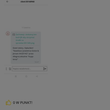
0
W PUNKT!