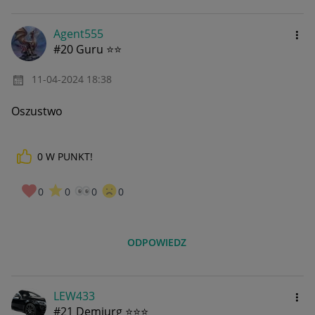
Agent555
#20 Guru ⭐⭐
‎11-04-2024
18:38
Oszustwo
0
W PUNKT!
0
0
0
0
ODPOWIEDZ
LEW433
#21 Demiurg ⭐⭐⭐