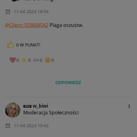
‎11-04-2024
18:56
@Client:103668542
Plaga oszustw.
0
W PUNKT!
0
0
0
0
ODPOWIEDZ
w_kiwi
Moderacja Społeczności
‎11-04-2024
19:42