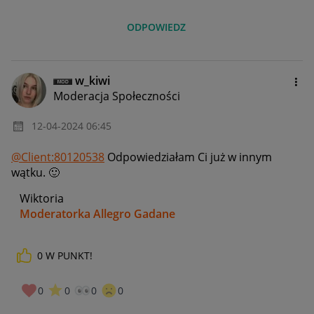
ODPOWIEDZ
w_kiwi
Moderacja Społeczności
‎12-04-2024
06:45
@Client:80120538
Odpowiedziałam Ci już w innym
wątku.
🙂
Wiktoria
Moderatorka Allegro Gadane
0
W PUNKT!
0
0
0
0