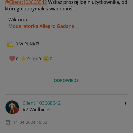
@Client:103668542
Wskaż proszę login użytkownika, od
którego otrzymałeś wiadomość.
Wiktoria
Moderatorka Allegro Gadane
0
W PUNKT!
0
0
0
0
ODPOWIEDZ
Client:10366854
2
#7 Wielbiciel
‎11-04-2024
19:52