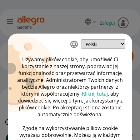
Zaloguj
Gadane
Używamy plików cookie, aby umożliwić Ci
korzystanie z naszej strony, poprawiać jej
funkcjonalność oraz przetwarzać informacje
Początkujący sprzedawcy
OPCJE
analityczne. Administratorem Twoich danych
będzie Allegro oraz niektórzy partnerzy, z
którymi współpracujemy.
Kliknij tutaj
, aby
dowiedzieć się więcej o tym, jak korzystamy z
WSZYSTKIE TEMATY
plików cookie. Po akceptacji strona zostanie
automatycznie odświeżona.
Oszustwo ?
Zgodę na wykorzystywanie plików cookie
wyrażasz dobrowolnie. Możesz ją w każdym
Client:10366854
2