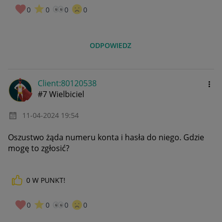
0
0
0
0
ODPOWIEDZ
Client:80120538
#7 Wielbiciel
‎11-04-2024
19:54
Oszustwo żąda numeru konta i hasła do niego. Gdzie
mogę to zgłosić?
0
W PUNKT!
0
0
0
0