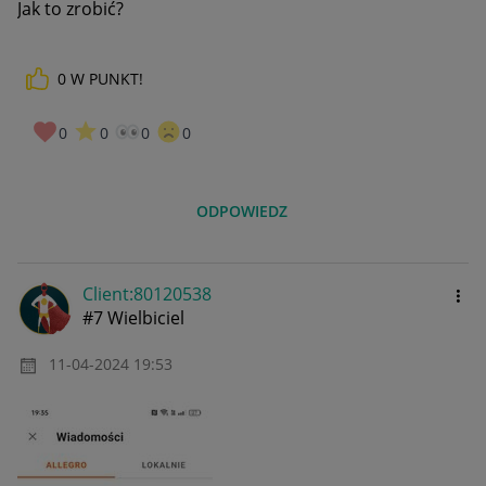
Jak to zrobić?
0
W PUNKT!
0
0
0
0
ODPOWIEDZ
Client:80120538
#7 Wielbiciel
‎11-04-2024
19:53