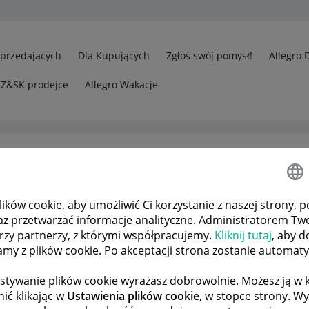
Sprzedających
Dla Kupujących
Zgłoś swój pomysł!
Allegro 
CZ&SK prodejce
Allegro Wakacje
ków cookie, aby umożliwić Ci korzystanie z naszej strony, p
edawcy
Odp.: Nazwa
az przetwarzać informacje analityczne. Administratorem Tw
órzy partnerzy, z którymi współpracujemy.
Kliknij tutaj
, aby d
tamy z plików cookie. Po akceptacji strona zostanie automat
 TEMATÓW
POPRZEDNIA
NASTĘPNA
stywanie plików cookie wyrażasz dobrowolnie. Możesz ją 
ić klikając w
Ustawienia plików cookie
, w stopce strony. W