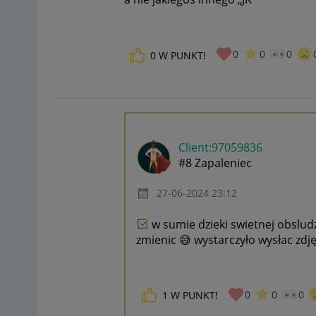
0
0
0
0
W PUNKT!
Client:97059836
#8 Zapaleniec
‎27-06-2024
23:12
w sumie dzieki swietnej obslud
zmienic
😅
wystarczyło wysłac zd
0
0
0
1
W PUNKT!