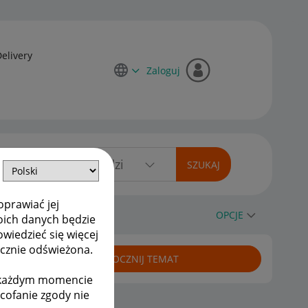
Delivery
Zaloguj
oprawiać jej
OPCJE
oich danych będzie
owiedzieć się więcej
ycznie odświeżona.
ROZPOCZNIJ TEMAT
w każdym momencie
ycofanie zgody nie