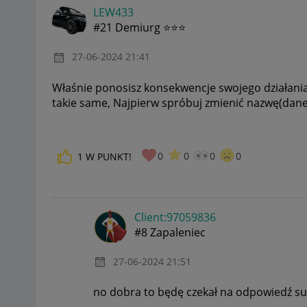
LEW433
#21 Demiurg ⭐⭐⭐
‎27-06-2024
21:41
Właśnie ponosisz konsekwencje swojego działani
takie same, Najpierw spróbuj zmienić nazwę(dane
0
0
0
0
1
W PUNKT!
Client:97059836
#8 Zapaleniec
‎27-06-2024
21:51
no dobra to będę czekał na odpowiedź s