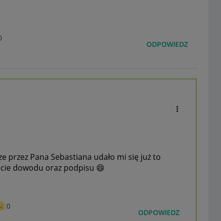
0
ODPOWIEDZ
ze przez Pana Sebastiana udało mi się już to
jęcie dowodu oraz podpisu
😄
0
ODPOWIEDZ