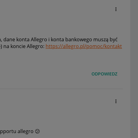
a, dane konta Allegro i konta bankowego muszą być
) na koncie Allegro:
https://allegro.pl/pomoc/kontakt
ODPOWIEDZ
upportu allegro
😕