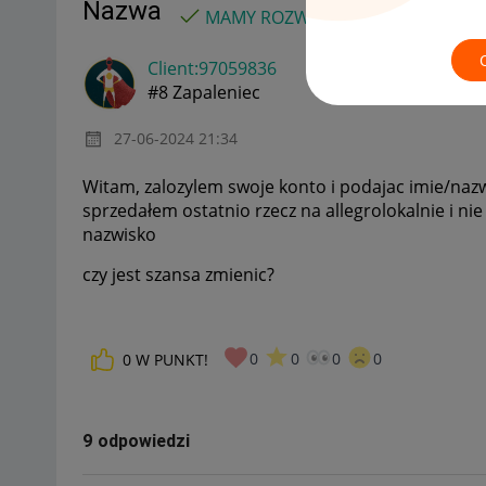
Nazwa
MAMY ROZWIĄZANIE!
Client:97059836
#8 Zapaleniec
‎27-06-2024
21:34
Witam, zalozylem swoje konto i podajac imie/nazwi
sprzedałem ostatnio rzecz na allegrolokalnie i ni
nazwisko
czy jest szansa zmienic?
0
0
0
0
0
W PUNKT!
9 odpowiedzi