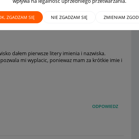
wpływa na legalność uprzedniego przetwarzania.
OK, ZGADZAM SIĘ
NIE ZGADZAM SIĘ
ZMIENIAM ZGOD
sko dałem pierwsze litery imienia i nazwiska.
e pozwala mi wyplacic, poniewaz mam za krótkie imie i
ODPOWIEDZ