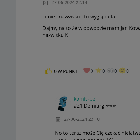
‎27-06-2024
22:14
I imię i nazwisko - to wygląda tak-
Dajmy na to że w dowodzie mam Jan Kowals
nazwisku K
0
0
0
0
0
W PUNKT!
komis-bell
#21 Demiurg ⭐⭐⭐
‎27-06-2024
23:10
No to teraz może Cię czekać niełatw
a nie jakiegoś innego „JK”