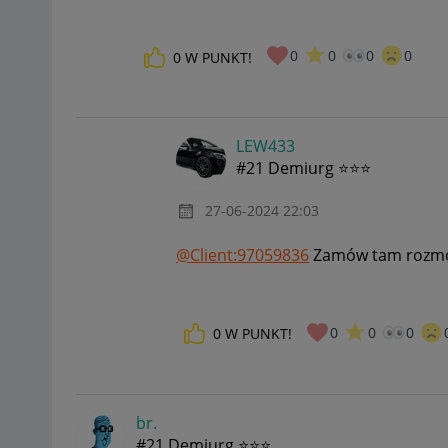
0
0
0
0
0
W PUNKT!
LEW433
#21 Demiurg ⭐⭐⭐
‎27-06-2024
22:03
@Client:97059836
Zamów tam rozmowę
0
0
0
0
W PUNKT!
br.
#21 Demiurg ⭐⭐⭐