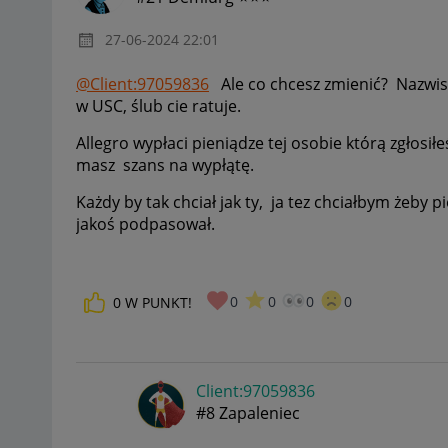
‎27-06-2024
22:01
@Client:97059836
Ale co chcesz zmienić? Nazwisko
w USC, ślub cie ratuje.
Allegro wypłaci pieniądze tej osobie którą zgłosiłeś
masz szans na wypłątę.
Każdy by tak chciał jak ty, ja tez chciałbym żeb
jakoś podpasował.
0
0
0
0
0
W PUNKT!
Client:97059836
#8 Zapaleniec