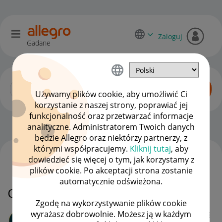
Zaloguj
Gadane
Używamy plików cookie, aby umożliwić Ci
korzystanie z naszej strony, poprawiać jej
funkcjonalność oraz przetwarzać informacje
Początkujący sprzedawcy
OPCJE
analityczne. Administratorem Twoich danych
będzie Allegro oraz niektórzy partnerzy, z
którymi współpracujemy.
Kliknij tutaj
, aby
dowiedzieć się więcej o tym, jak korzystamy z
WSZYSTKIE TEMATY
plików cookie. Po akceptacji strona zostanie
automatycznie odświeżona.
Oszustwo
Zgodę na wykorzystywanie plików cookie
wyrażasz dobrowolnie. Możesz ją w każdym
Client:10213253
5