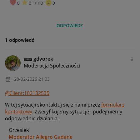
0
0
0
0
ODPOWIEDZ
1 odpowiedź
gdvorek
Moderacja Społeczności
‎28-02-2026
21:03
@Client:102132535
W tej sytuacji skontaktuj się z nami przez
formularz
kontaktowy
. Zweryfikujemy sytuację i podejmiemy
odpowiednie działania.
Grzesiek
Moderator Allegro Gadane