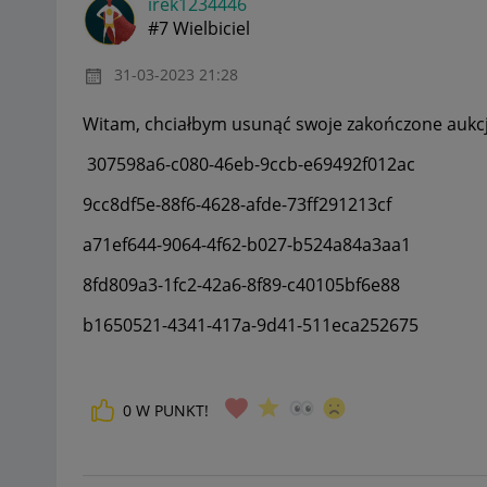
irek1234446
#7 Wielbiciel
‎31-03-2023
21:28
Witam, chciałbym usunąć swoje zakończone aukcj
307598a6-c080-46eb-9ccb-e69492f012ac
9cc8df5e-88f6-4628-afde-73ff291213cf
a71ef644-9064-4f62-b027-b524a84a3aa1
8fd809a3-1fc2-42a6-8f89-c40105bf6e88
b1650521-4341-417a-9d41-511eca252675
0
W PUNKT!