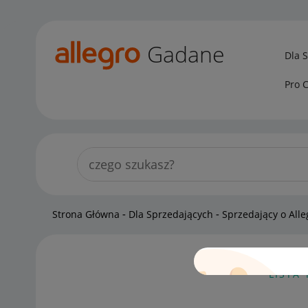
Gadane
Dla 
Pro 
Strona Główna
Dla Sprzedających
Sprzedający o Alle
LISTA