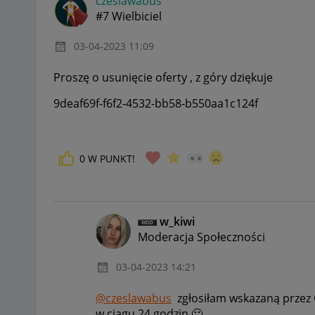
czeslawabus
#7 Wielbiciel
‎03-04-2023
11:09
Proszę o usunięcie oferty , z góry dziękuje
9deaf69f-f6f2-4532-bb58-b550aa1c124f
0
W PUNKT!
w_kiwi
Moderacja Społeczności
‎03-04-2023
14:21
@czeslawabus
zgłosiłam wskazaną przez C
w ciągu 24 godzin
🙂