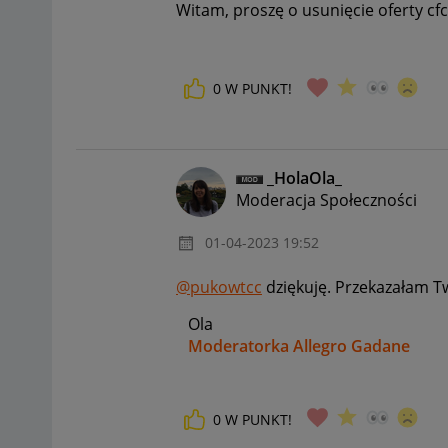
Witam, proszę o usunięcie oferty
cf
0
W PUNKT!
_HolaOla_
Moderacja Społeczności
‎01-04-2023
19:52
@pukowtcc
dziękuję. Przekazałam T
Ola
Moderatorka Allegro Gadane
0
W PUNKT!