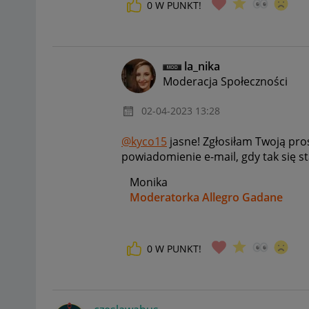
0
W PUNKT!
la_nika
Moderacja Społeczności
‎02-04-2023
13:28
@kyco15
jasne! Zgłosiłam Twoją pro
powiadomienie e-mail, gdy tak się s
Monika
Moderatorka Allegro Gadane
0
W PUNKT!