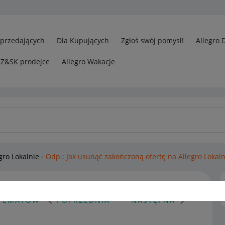
Sprzedających
Dla Kupujących
Zgłoś swój pomysł!
Allegro 
CZ&SK prodejce
Allegro Wakacje
gro Lokalnie
Odp.: Jak usunąć zakończoną ofertę na Allegro Lokaln
 TEMATÓW
POPRZEDNIA
NASTĘPNA