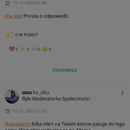
‎15-11-2023
07:39
@w_kiwi
Proszę o odpowiedź.
0
W PUNKT!
0
0
0
0
ODPOWIEDZ
ko_alka
Była Moderatorka Społeczności
‎15-11-2023
11:07
@xkolejorzx
Kilka ofert na Twoim koncie pasuje do tego