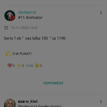
xkolejorzx
#11 Animator
‎13-11-2023
12:47
Serio ? ok " sex lalka 100 " za 1190
0
W PUNKT!
0
0
0
0
ODPOWIEDZ
w_kiwi
Moderacja Społeczności