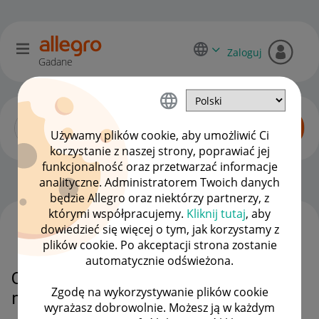
Zaloguj
Gadane
Używamy plików cookie, aby umożliwić Ci
korzystanie z naszej strony, poprawiać jej
funkcjonalność oraz przetwarzać informacje
Sprzedający o Allegro Lokalnie
OPCJE
analityczne. Administratorem Twoich danych
będzie Allegro oraz niektórzy partnerzy, z
którymi współpracujemy.
Kliknij tutaj
, aby
dowiedzieć się więcej o tym, jak korzystamy z
WSZYSTKIE TEMATY
plików cookie. Po akceptacji strona zostanie
automatycznie odświeżona.
Oferty z allegro lokalnie
Zgodę na wykorzystywanie plików cookie
niewidoczne na allegro.
wyrażasz dobrowolnie. Możesz ją w każdym