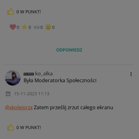
0
W PUNKT!
0
0
0
0
ODPOWIEDZ
ko_alka
Była Moderatorka Społeczności
‎15-11-2023
11:13
@xkolejorzx
Zatem prześlij zrzut całego ekranu
0
W PUNKT!