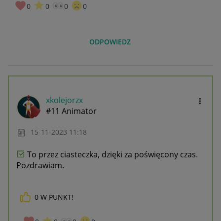
0
0
0
0
ODPOWIEDZ
xkolejorzx
#11 Animator
‎15-11-2023
11:18
To przez ciasteczka, dzięki za poświęcony czas.
Pozdrawiam.
0
W PUNKT!