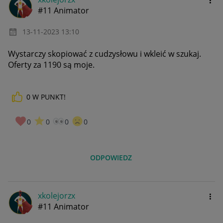
#11 Animator
‎13-11-2023
13:10
Wystarczy skopiować z cudzysłowu i wkleić w szukaj.
Oferty za 1190 są moje.
0
W PUNKT!
0
0
0
0
ODPOWIEDZ
xkolejorzx
#11 Animator