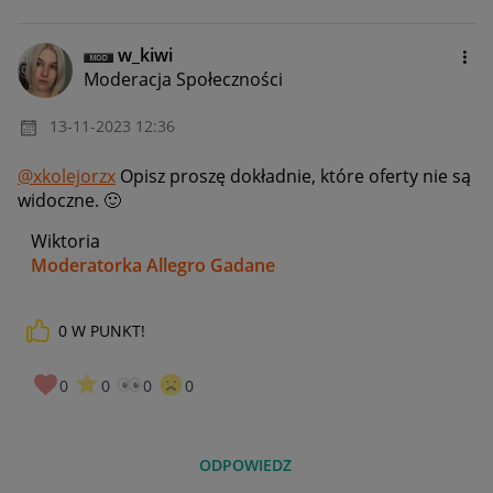
w_kiwi
Moderacja Społeczności
‎13-11-2023
12:36
@xkolejorzx
Opisz proszę dokładnie, które oferty nie są
widoczne.
🙂
Wiktoria
Moderatorka Allegro Gadane
0
W PUNKT!
0
0
0
0
ODPOWIEDZ