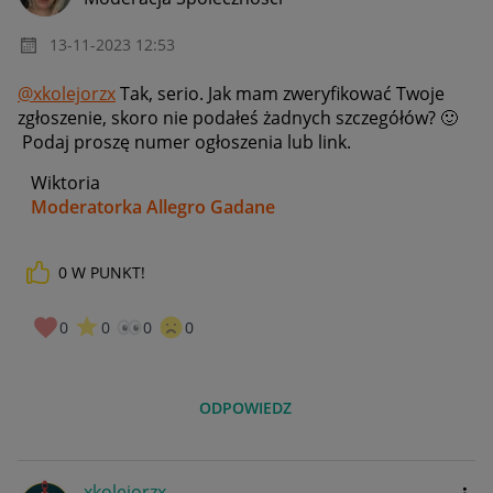
‎13-11-2023
12:53
@xkolejorzx
Tak, serio. Jak mam zweryfikować Twoje
zgłoszenie, skoro nie podałeś żadnych szczegółów?
🙂
Podaj proszę numer ogłoszenia lub link.
Wiktoria
Moderatorka Allegro Gadane
0
W PUNKT!
0
0
0
0
ODPOWIEDZ
xkolejorzx