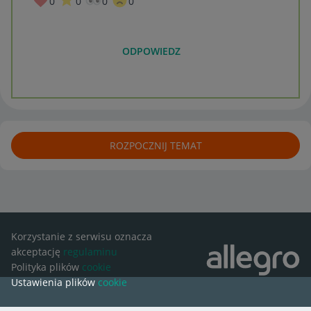
0
0
0
0
ODPOWIEDZ
ROZPOCZNIJ TEMAT
Korzystanie z serwisu oznacza
akceptację
regulaminu
Polityka plików
cookie
Ustawienia plików
cookie