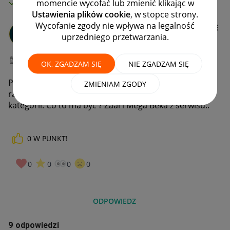
MAMY ROZWIĄZANIE!
momencie wycofać lub zmienić klikając w
Ustawienia plików cookie
, w stopce strony.
Wycofanie zgody nie wpływa na legalność
xkolejorzx
uprzedniego przetwarzania.
#11 Animator
‎13-11-2023
12:15
OK, ZGADZAM SIĘ
NIE ZGADZAM SIĘ
Powtórka z tamtego roku ? Tylko 1 widoczna oferta z
ZMIENIAM ZGODY
ramką zobacz podobne, wtedy widać wszystkie z tej
kategorii. Co to ma być ? Żaal i Mega Beka z serwisu..
0
W PUNKT!
0
0
0
0
ODPOWIEDZ
9 odpowiedzi