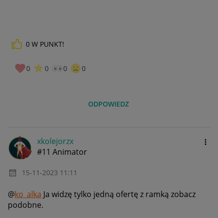
0
W PUNKT!
0
0
0
0
ODPOWIEDZ
xkolejorzx
#11 Animator
‎15-11-2023
11:11
@
ko_alka
Ja widzę tylko jedną ofertę z ramką
zobacz
podobne.