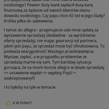
osobistego? Pewien duży bank zapłacił dużą karę
finansową za żądanie od swoich klientów skanu
dowodu osobistego. Czy payu chce iść też w jego ślady?
Krótka piłka do załatwienia.
I temat do allegro - przyjmujecie ode mnie opłatę za
wystawienie sprzedaży (dokładnie - za wyróżnienie
oferty sprzedaży), nie mając gwarancji od partnera,
jakim jest payu, że sprzedaż może być sfinalizowana. To
podważa wiarygodność Waszego przedsięwzięcia.
Wystaw, zapłać, a w przypadku problemów ze
sprzedażą martw się sam. Tym bardziej sytuacja
gorsząca, że na moim koncie allegro w dziale sprzedaży
=> ustawienie wypłat => wypłaty PayU =
zaakceptowany!!!
I to byłoby na tyle w temacie.
0
W PUNKT!