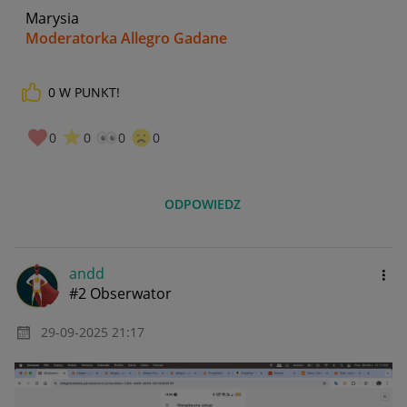
Marysia
Moderatorka Allegro Gadane
0
W PUNKT!
0
0
0
0
ODPOWIEDZ
andd
#2 Obserwator
‎29-09-2025
21:17