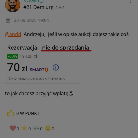
KOGIEL_T
#21 Demiurg ⭐⭐⭐
‎28-09-2025
19:04
@andd
Andrzeju, jeśli w opisie aukcji dajesz takie coś
to jak chcesz przyjąć wpłatę
🤔
0
W PUNKT!
0
0
0
0