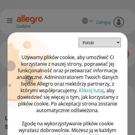
Zaloguj
Gadane
Używamy plików cookie, aby umożliwić Ci
korzystanie z naszej strony, poprawiać jej
funkcjonalność oraz przetwarzać informacje
Sprzedający o Allegro Lokalnie
OPCJE
analityczne. Administratorem Twoich danych
będzie Allegro oraz niektórzy partnerzy, z
którymi współpracujemy.
Kliknij tutaj
, aby
dowiedzieć się więcej o tym, jak korzystamy z
WSZYSTKIE TEMATY
plików cookie. Po akceptacji strona zostanie
automatycznie odświeżona.
ustawienia konta nie pozwalają na
Zgodę na wykorzystywanie plików cookie
sprzedaż - przyjęcie wpłaty
wyrażasz dobrowolnie. Możesz ją w każdym