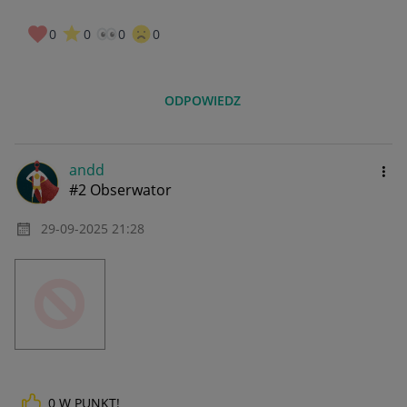
0
0
0
0
ODPOWIEDZ
andd
#2 Obserwator
‎29-09-2025
21:28
0
W PUNKT!