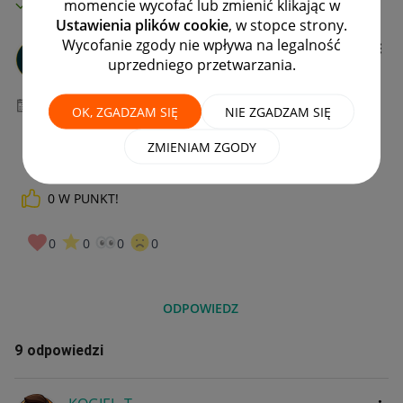
MAMY ROZWIĄZANIE!
momencie wycofać lub zmienić klikając w
Ustawienia plików cookie
, w stopce strony.
Wycofanie zgody nie wpływa na legalność
andd
uprzedniego przetwarzania.
#2 Obserwator
‎28-09-2025
16:29
OK, ZGADZAM SIĘ
NIE ZGADZAM SIĘ
ZMIENIAM ZGODY
0
W PUNKT!
0
0
0
0
ODPOWIEDZ
9 odpowiedzi