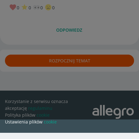
0
0
0
0
ODPOWIEDZ
ROZPOCZNIJ TEMAT
Korzystanie z serwisu oznacza
akceptację
regulaminu
Polityka plików
cookie
Ustawienia plików
cookie