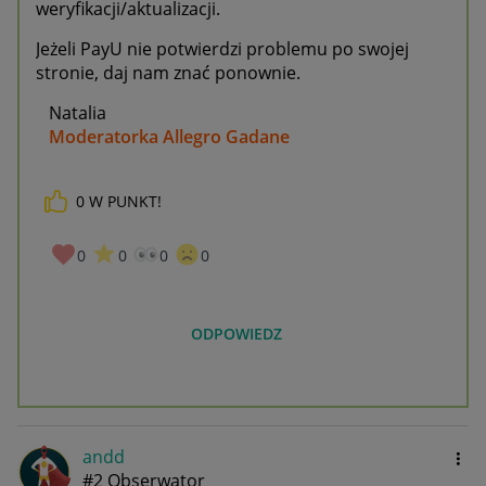
weryfikacji/aktualizacji.
Jeżeli PayU nie potwierdzi problemu po swojej
stronie, daj nam znać ponownie.
Natalia
Moderatorka Allegro Gadane
0
W PUNKT!
0
0
0
0
ODPOWIEDZ
andd
#2 Obserwator