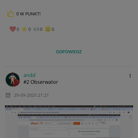
0
W PUNKT!
0
0
0
0
ODPOWIEDZ
andd
#2 Obserwator
‎29-09-2025
21:21