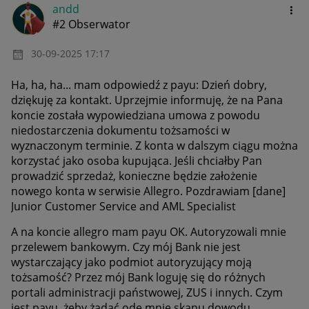
andd
#2 Obserwator
‎30-09-2025
17:17
Ha, ha, ha... mam odpowiedź z payu: Dzień dobry,
dziękuję za kontakt. Uprzejmie informuję, że na Pana
koncie została wypowiedziana umowa z powodu
niedostarczenia dokumentu tożsamości w
wyznaczonym terminie. Z konta w dalszym ciągu można
korzystać jako osoba kupująca. Jeśli chciałby Pan
prowadzić sprzedaż, konieczne będzie założenie
nowego konta w serwisie Allegro. Pozdrawiam [dane]
Junior Customer Service and AML Specialist
A na koncie allegro mam payu OK. Autoryzowali mnie
przelewem bankowym. Czy mój Bank nie jest
wystarczający jako podmiot autoryzujący moją
tożsamość? Przez mój Bank loguję się do różnych
portali administracji państwowej, ZUS i innych. Czym
jest payu, żeby żądać ode mnie skanu dowodu