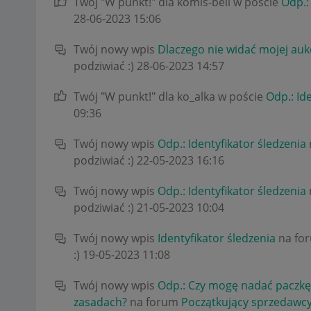
Twój "W punkt!" dla komis-bell w poście
Odp.:
‎28-06-2023
15:06
Twój nowy wpis
Dlaczego nie widać mojej aukc
podziwiać :)
‎28-06-2023
14:57
Twój "W punkt!" dla ko_alka w poście
Odp.: Id
09:36
Twój nowy wpis
Odp.: Identyfikator śledzenia
podziwiać :)
‎22-05-2023
16:16
Twój nowy wpis
Odp.: Identyfikator śledzenia
podziwiać :)
‎21-05-2023
10:04
Twój nowy wpis
Identyfikator śledzenia
na fo
:)
‎19-05-2023
11:08
Twój nowy wpis
Odp.: Czy mogę nadać paczkę
zasadach?
na forum
Początkujący sprzedawc