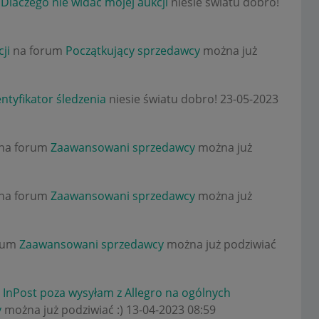
 Dlaczego nie widać mojej aukcji
niesie światu dobro!
ji
na forum
Początkujący sprzedawcy
można już
entyfikator śledzenia
niesie światu dobro!
‎23-05-2023
na forum
Zaawansowani sprzedawcy
można już
na forum
Zaawansowani sprzedawcy
można już
rum
Zaawansowani sprzedawcy
można już podziwiać
 InPost poza wysyłam z Allegro na ogólnych
y
można już podziwiać :)
‎13-04-2023
08:59