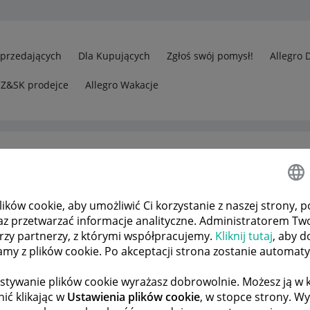
Sprzedających
Dla Kupujących
Zgłoś swój pomysł!
Allegro 
CZ&SK prodejce
Allegro Wakacje
ków cookie, aby umożliwić Ci korzystanie z naszej strony, p
az przetwarzać informacje analityczne. Administratorem Tw
órzy partnerzy, z którymi współpracujemy.
Kliknij tutaj
, aby d
tamy z plików cookie. Po akceptacji strona zostanie automat
stywanie plików cookie wyrażasz dobrowolnie. Możesz ją 
ić klikając w
Ustawienia plików cookie
, w stopce strony. W