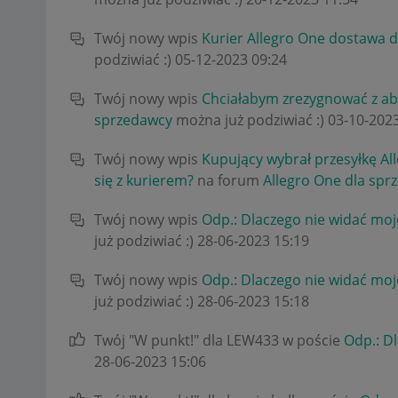
Twój nowy wpis
Kurier Allegro One dostawa d
podziwiać :)
‎05-12-2023
09:24
Twój nowy wpis
Chciałabym zrezygnować z 
sprzedawcy
można już podziwiać :)
‎03-10-202
Twój nowy wpis
Kupujący wybrał przesyłkę Al
się z kurierem?
na forum
Allegro One dla sp
Twój nowy wpis
Odp.: Dlaczego nie widać moje
już podziwiać :)
‎28-06-2023
15:19
Twój nowy wpis
Odp.: Dlaczego nie widać moje
już podziwiać :)
‎28-06-2023
15:18
Twój "W punkt!" dla LEW433 w poście
Odp.: Dl
‎28-06-2023
15:06