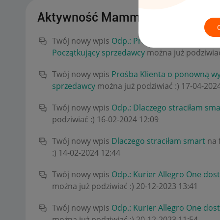
Aktywność Mamma_Terra
Twój nowy wpis
Odp.: Prośba Klienta o pono
Początkujący sprzedawcy
można już podziwiać
Twój nowy wpis
Prośba Klienta o ponowną wy
sprzedawcy
można już podziwiać :)
‎17-04-202
Twój nowy wpis
Odp.: Dlaczego straciłam sma
podziwiać :)
‎16-02-2024
12:09
Twój nowy wpis
Dlaczego straciłam smart
na 
:)
‎14-02-2024
12:44
Twój nowy wpis
Odp.: Kurier Allegro One dos
można już podziwiać :)
‎20-12-2023
13:41
Twój nowy wpis
Odp.: Kurier Allegro One dos
można już podziwiać :)
‎20-12-2023
11:54