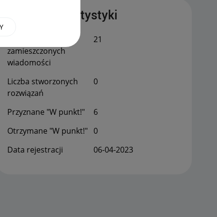
Publiczne statystyki
Y
Łączna liczba
21
zamieszczonych
wiadomości
Liczba stworzonych
0
rozwiązań
Przyznane "W punkt!"
6
Otrzymane "W punkt!"
0
Data rejestracji
‎06-04-2023