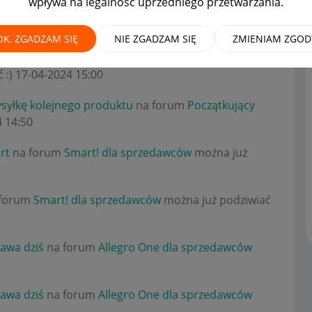
wpływa na legalność uprzedniego przetwarzania.
OK, ZGADZAM SIĘ
NIE ZGADZAM SIĘ
ZMIENIAM ZGOD
wną wysyłkę kolejnego produktu
na forum
 :)
‎17-04-2024
15:00
syłkę kolejnego produktu
na forum
Początkujący
4
14:50
rt
na forum
Smart! dla sprzedawców
można już
forum
Smart! dla sprzedawców
można już podziwiać
tawa dziś
na forum
Allegro One dla sprzedawców
tawa dziś
na forum
Allegro One dla sprzedawców