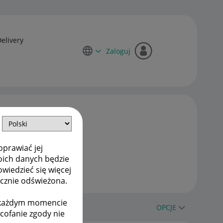
Delivery
Zaloguj
oprawiać jej
oich danych będzie
owiedzieć się więcej
ycznie odświeżona.
w każdym momencie
OPCJE
ycofanie zgody nie