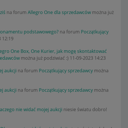
ziś
na forum
Allegro One dla sprzedawców
można już
abonamentu podstawowego?
na forum
Początkujący
3
12:19
legro One Box, One Kurier, jak mogę skontaktować
rzedawców
można już podziwiać :)
‎11-09-2023
14:23
j aukcji
na forum
Początkujący sprzedawcy
można
j aukcji
na forum
Początkujący sprzedawcy
można
aczego nie widać mojej aukcji
niesie światu dobro!