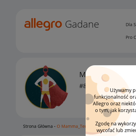
Gadane
Dla 
Pro 
Mamma_Terra
#8 Zapaleniec
Używamy pli
funkcjonalność or
Allegro oraz niekt
o tym, jak korzys
Zgodę na wykorzy
Strona Główna
O Mamma_Terra
wycofać lub zmien