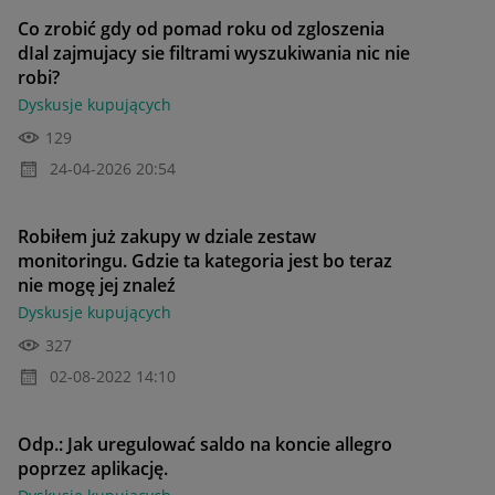
Co zrobić gdy od pomad roku od zgloszenia
dIal zajmujacy sie filtrami wyszukiwania nic nie
robi?
Dyskusje kupujących
129
‎24-04-2026
20:54
Robiłem już zakupy w dziale zestaw
monitoringu. Gdzie ta kategoria jest bo teraz
nie mogę jej znaleź
Dyskusje kupujących
327
‎02-08-2022
14:10
Odp.: Jak uregulować saldo na koncie allegro
poprzez aplikację.