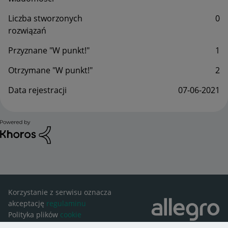
Liczba stworzonych
0
rozwiązań
Przyznane "W punkt!"
1
Otrzymane "W punkt!"
2
Data rejestracji
‎07-06-2021
Korzystanie z serwisu oznacza
akceptację
regulaminu
Polityka plików
cookie
Ustawienia plików
cookie