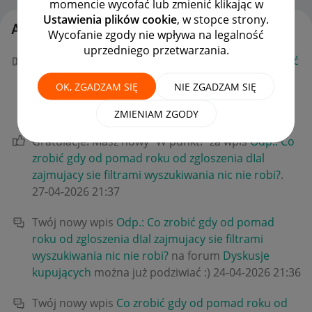
momencie wycofać lub zmienić klikając w
Ustawienia plików cookie
, w stopce strony.
Aktywność Feather
Wycofanie zgody nie wpływa na legalność
uprzedniego przetwarzania.
Gratulacje! Masz nowy "W punkt!" za wpis
Co zrobić
gdy od pomad roku od zgloszenia dIal zajmujacy
OK, ZGADZAM SIĘ
NIE ZGADZAM SIĘ
sie filtrami wyszukiwania nic nie robi?
.
‎27-04-2026
21:37
ZMIENIAM ZGODY
Gratulacje! Masz nowy "W punkt!" za wpis
Odp.: Co
zrobić gdy od pomad roku od zgloszenia dIal
zajmujacy sie filtrami wyszukiwania nic nie robi?
.
‎27-04-2026
21:37
Twój nowy wpis
Odp.: Co zrobić gdy od pomad
roku od zgloszenia dIal zajmujacy sie filtrami
wyszukiwania nic nie robi?
na forum
Dyskusje
kupujących
można już podziwiać :)
‎24-04-2026
21:36
Twój nowy wpis
Co zrobić gdy od pomad roku od