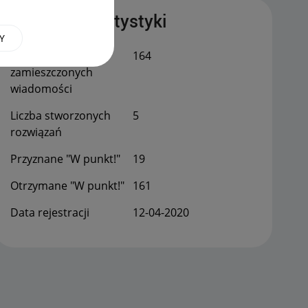
Publiczne statystyki
Y
Łączna liczba
164
zamieszczonych
wiadomości
Liczba stworzonych
5
rozwiązań
Przyznane "W punkt!"
19
Otrzymane "W punkt!"
161
Data rejestracji
‎12-04-2020