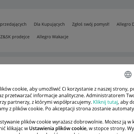
Sprzedających
Dla Kupujących
Zgłoś swój pomysł!
Allegro 
CZ&SK prodejce
Allegro Wakacje
ków cookie, aby umożliwić Ci korzystanie z naszej strony, p
az przetwarzać informacje analityczne. Administratorem Tw
órzy partnerzy, z którymi współpracujemy.
Kliknij tutaj
, aby d
tamy z plików cookie. Po akceptacji strona zostanie automat
stywanie plików cookie wyrażasz dobrowolnie. Możesz ją 
ić klikając w
Ustawienia plików cookie
, w stopce strony. W