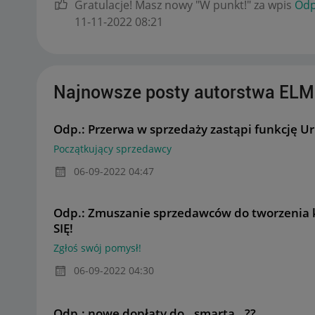
Gratulacje! Masz nowy "W punkt!" za wpis
Odp
‎11-11-2022
08:21
Najnowsze posty autorstwa EL
Odp.: Przerwa w sprzedaży zastąpi funkcję Ur
Początkujący sprzedawcy
‎06-09-2022
04:47
Odp.: Zmuszanie sprzedawców do tworzenia 
SIĘ!
Zgłoś swój pomysł!
‎06-09-2022
04:30
Odp.: nowe dopłaty do ,,smarta ,,??