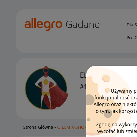
Gadane
Dla 
Pro 
ELMIX-SHOP
#12 Orędownik
Używamy pli
funkcjonalność or
Allegro oraz niekt
o tym, jak korzys
Zgodę na wykorzy
Strona Główna
O ELMIX-SHOP
wycofać lub zmien