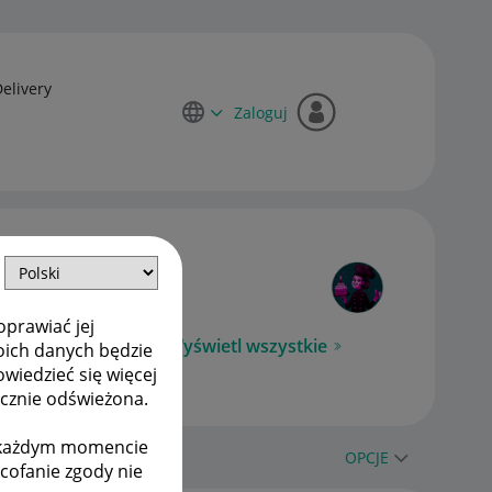
Delivery
Zaloguj
oprawiać jej
Wyświetl wszystkie
oich danych będzie
owiedzieć się więcej
ycznie odświeżona.
w każdym momencie
OPCJE
ycofanie zgody nie