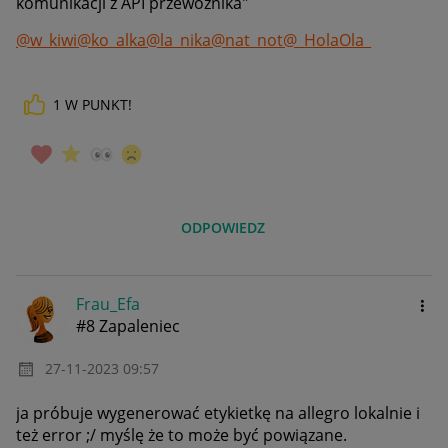
komunikacji z API przewoźnika"
@w_kiwi
@ko_alka
@la_nika
@nat_not
@_HolaOla_
1
W PUNKT!
ODPOWIEDZ
Frau_Efa
#8 Zapaleniec
‎27-11-2023
09:57
ja próbuje wygenerować etykietkę na allegro lokalnie i
też error ;/ myślę że to może być powiązane.