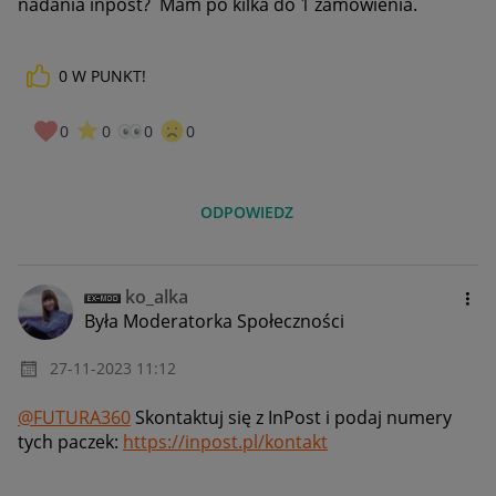
nadania inpost? Mam po kilka do 1 zamówienia.
0
W PUNKT!
0
0
0
0
ODPOWIEDZ
ko_alka
Była Moderatorka Społeczności
‎27-11-2023
11:12
@FUTURA360
Skontaktuj się z InPost i podaj numery
tych paczek:
https://inpost.pl/kontakt