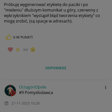
Próbuję wygenerować etykietę do paczki i po
"mieleniu" dłuższym komunikat u góry, czerwony z
wykrzyknikiem "wystąpił błąd tworzenia etykiety" co
mogę zrobić, (są spacje w adresach).
0
W PUNKT!
ODPOWIEDZ
OctagonOpole
#9 Pomysłodawca
‎27-11-2023
10:26