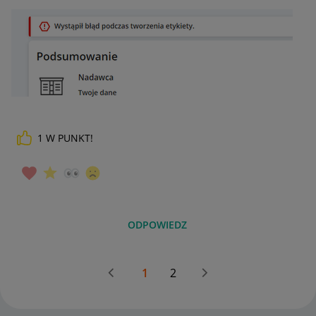
1
W PUNKT!
ODPOWIEDZ
1
2