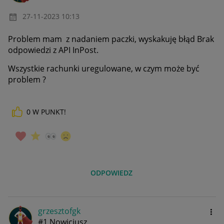
‎27-11-2023
10:13
Problem mam z nadaniem paczki, wyskakuję błąd
Brak
odpowiedzi z API InPost.
Wszystkie rachunki uregulowane, w czym może być
problem ?
0
W PUNKT!
ODPOWIEDZ
grzesztofgk
#1 Nowicjusz