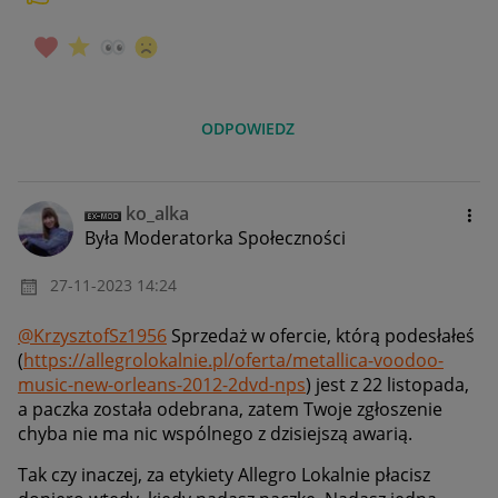
ODPOWIEDZ
ko_alka
Była Moderatorka Społeczności
‎27-11-2023
14:24
@KrzysztofSz1956
Sprzedaż w ofercie, którą podesłałeś
(
https://allegrolokalnie.pl/oferta/metallica-voodoo-
music-new-orleans-2012-2dvd-nps
) jest z 22 listopada,
a paczka została odebrana, zatem Twoje zgłoszenie
chyba nie ma nic wspólnego z dzisiejszą awarią.
Tak czy inaczej, za etykiety Allegro Lokalnie płacisz