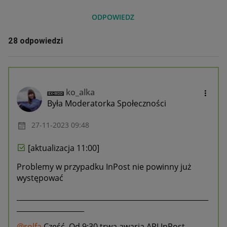
ODPOWIEDZ
28 odpowiedzi
ko_alka
Była Moderatorka Społeczności
‎27-11-2023
09:48
[aktualizacja 11:00]
Problemy w przypadku InPost nie powinny już
występować
______________________________________________________
___________________
@rolfa
Cześć. Od 9:30 trwa awaria API InPost.