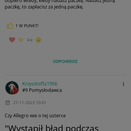
dopiero wtedy, kiedy nadasz paczkę. Nadasz jedną
paczkę, to zapłacisz za jedną paczkę.
1
W PUNKT!
ODPOWIEDZ
KrzysztofSz1956
#9 Pomysłodawca
‎27-11-2023
10:01
Czy Allegro wie o tej usterce
"Wystąpił błąd podczas