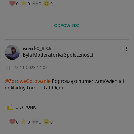
0
0
0
0
ODPOWIEDZ
ko_alka
Była Moderatorka Społeczności
‎27-11-2023
14:07
@ZdroweGotowanie
Poproszę o numer zamówienia i
dokładny komunikat błędu
0
W PUNKT!
0
0
0
0