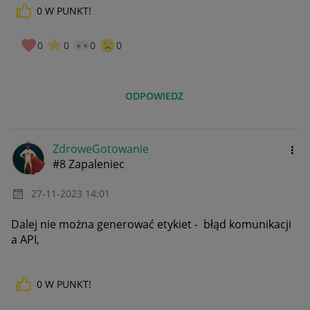
0
W PUNKT!
0
0
0
0
ODPOWIEDZ
ZdroweGotowanie
#8 Zapaleniec
‎27-11-2023
14:01
Dalej nie można generować etykiet - błąd komunikacji
a API,
0
W PUNKT!