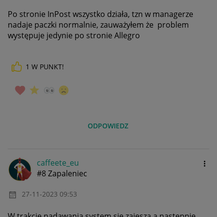
Po stronie InPost wszystko działa, tzn w managerze
nadaje paczki normalnie, zauważyłem że problem
występuje jedynie po stronie Allegro
1
W PUNKT!
ODPOWIEDZ
caffeete_eu
#8 Zapaleniec
‎27-11-2023
09:53
W trakcie nadawania system się zaiesza a nastepnie