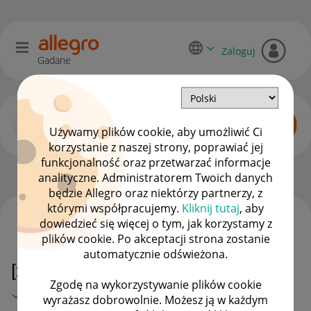
Zaloguj
Gadane
Używamy plików cookie, aby umożliwić Ci
korzystanie z naszej strony, poprawiać jej
funkcjonalność oraz przetwarzać informacje
Zaawansowani sprzedawcy
OPCJE
analityczne. Administratorem Twoich danych
będzie Allegro oraz niektórzy partnerzy, z
którymi współpracujemy.
Kliknij tutaj
, aby
dowiedzieć się więcej o tym, jak korzystamy z
WSZYSTKIE TEMATY
plików cookie. Po akceptacji strona zostanie
automatycznie odświeżona.
[27.11.2023] Awaria API InPost
Zgodę na wykorzystywanie plików cookie
MAMY ROZWIĄZANIE!
wyrażasz dobrowolnie. Możesz ją w każdym