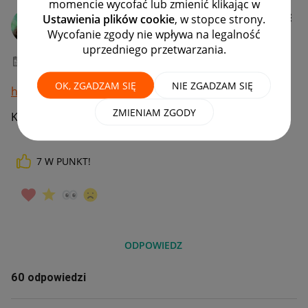
momencie wycofać lub zmienić klikając w
vonNogay
Ustawienia plików cookie
, w stopce strony.
#17 Koryfeusz
Wycofanie zgody nie wpływa na legalność
uprzedniego przetwarzania.
‎13-11-2021
16:47
OK, ZGADZAM SIĘ
NIE ZGADZAM SIĘ
https://www.youtube.com/watch?v=iv0HpCbHfao
ZMIENIAM ZGODY
Koniecznie trzeba obejrzeć!
7
W PUNKT!
ODPOWIEDZ
60 odpowiedzi