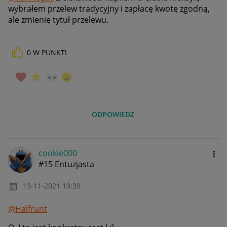
wybrałem przelew tradycyjny i zapłacę kwotę zgodną,
ale zmienię tytuł przelewu.
0
W PUNKT!
ODPOWIEDZ
cookie000
#15 Entuzjasta
‎13-11-2021
19:39
@Halfrunt