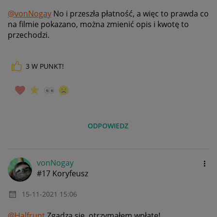
@vonNogay
No i przeszła płatność, a więc to prawda co
na filmie pokazano, można zmienić opis i kwotę to
przechodzi.
3
W PUNKT!
ODPOWIEDZ
vonNogay
#17 Koryfeusz
‎15-11-2021
15:06
@Halfrunt
Zgadza się, otrzymałem wpłatę!