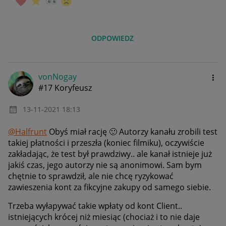
ODPOWIEDZ
vonNogay
#17 Koryfeusz
‎13-11-2021
18:13
@Halfrunt
Obyś miał rację
🙂
Autorzy kanału zrobili test
takiej płatności i przeszła (koniec filmiku), oczywiście
zakładając, że test był prawdziwy.. ale kanał istnieje już
jakiś czas, jego autorzy nie są anonimowi. Sam bym
chętnie to sprawdził, ale nie chcę ryzykować
zawieszenia kont za fikcyjne zakupy od samego siebie.
Trzeba wyłapywać takie wpłaty od kont Client..
istniejących krócej niż miesiąc (chociaż i to nie daje