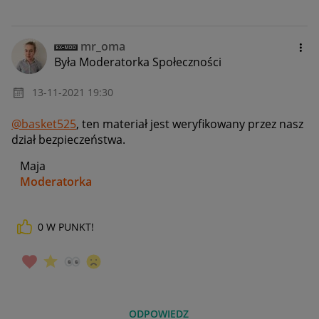
mr_oma
Była Moderatorka Społeczności
‎13-11-2021
19:30
@basket525
, ten materiał jest weryfikowany przez nasz
dział bezpieczeństwa.
Maja
Moderatorka
0
W PUNKT!
_____________
Daj znać, co myślisz o Allegro Gadane i wypełnij ankietę!
🙂
ODPOWIEDZ