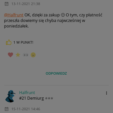
‎13-11-2021
21:38
@Halfrunt
OK, dzięki za zakup
🙂
O tym, czy płatność
przeszła dowiemy się chyba najwcześniej w
poniedziałek.
1
W PUNKT!
ODPOWIEDZ
Halfrunt
#21 Demiurg ⭐⭐⭐
‎15-11-2021
14:46