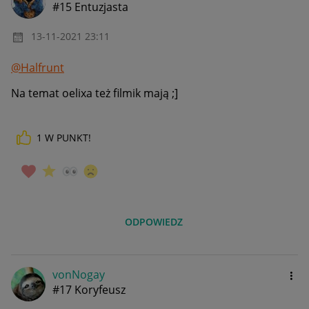
#15 Entuzjasta
‎13-11-2021
23:11
@Halfrunt
Na temat oelixa też filmik mają ;]
1
W PUNKT!
ODPOWIEDZ
vonNogay
#17 Koryfeusz