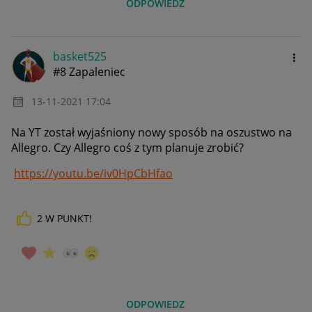
ODPOWIEDZ
basket525
#8 Zapaleniec
‎13-11-2021
17:04
Na YT został wyjaśniony nowy sposób na oszustwo na
Allegro. Czy Allegro coś z tym planuje zrobić?
https://youtu.be/iv0HpCbHfao
2
W PUNKT!
ODPOWIEDZ