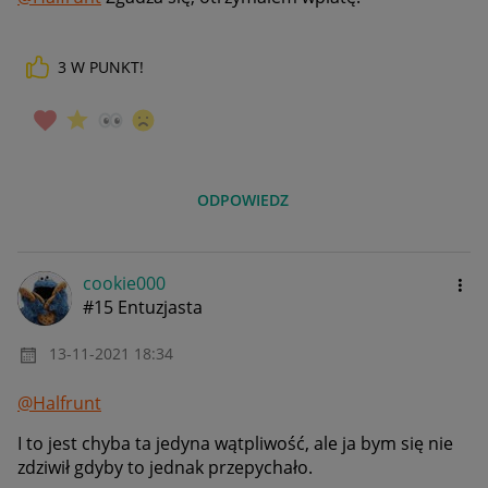
3
W PUNKT!
ODPOWIEDZ
cookie000
#15 Entuzjasta
‎13-11-2021
18:34
@Halfrunt
I to jest chyba ta jedyna wątpliwość, ale ja bym się nie
zdziwił gdyby to jednak przepychało.