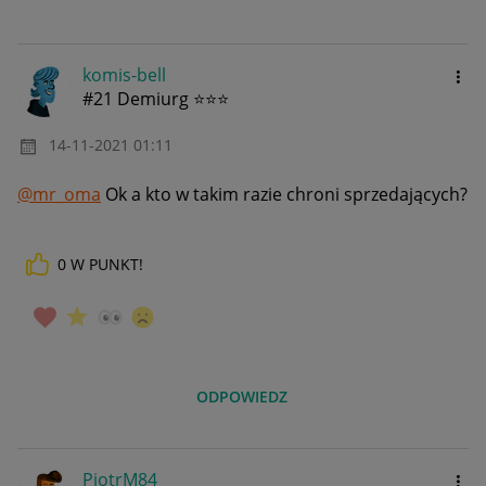
komis-bell
#21 Demiurg ⭐⭐⭐
‎14-11-2021
01:11
@mr_oma
Ok a kto w takim razie chroni sprzedających?
0
W PUNKT!
ODPOWIEDZ
PiotrM84