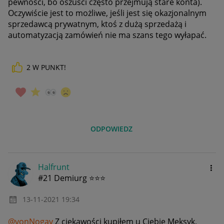
pewności, bo oszuści często przejmują stare konta).
Oczywiście jest to możliwe, jeśli jest się okazjonalnym
sprzedawcą prywatnym, ktoś z dużą sprzedażą i
automatyzacją zamówień nie ma szans tego wyłapać.
2
W PUNKT!
ODPOWIEDZ
Halfrunt
#21 Demiurg ⭐⭐⭐
‎13-11-2021
19:34
@vonNogay
Z ciekawości kupiłem u Ciebie Meksyk,