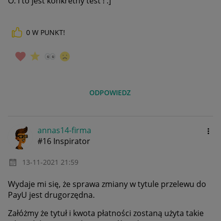
O. I to jest konkretny test ! :]
0
W PUNKT!
ODPOWIEDZ
annas14-firma
#16 Inspirator
‎13-11-2021
21:59
Wydaje mi się, że sprawa zmiany w tytule przelewu do
PayU jest drugorzędna.
Załóżmy że tytuł i kwota płatności zostaną użyta takie