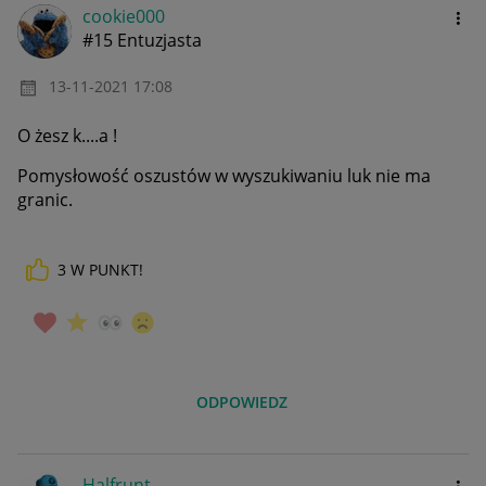
cookie000
#15 Entuzjasta
‎13-11-2021
17:08
O żesz k....a !
Pomysłowość oszustów w wyszukiwaniu luk nie ma
granic.
3
W PUNKT!
ODPOWIEDZ
Halfrunt