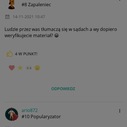
#8 Zapaleniec
‎14-11-2021
10:47
Ludzie przez was tłumaczą się w sądach a wy dopiero
weryfikujecie materiał?
😀
4
W PUNKT!
ODPOWIEDZ
ario872
#10 Popularyzator