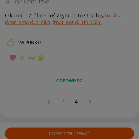
‎13-11-2021
17:49
O kurde... Zróbcie coś z tym bo to strach.
@ko_alka
@mr_oma
@la_nika
@nat_not
@_HolaOla_
2
W PUNKT!
ODPOWIEDZ
1
4
ROZPOCZNIJ TEMAT