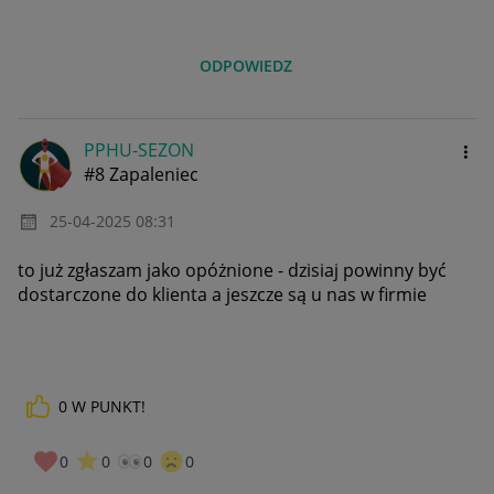
ODPOWIEDZ
PPHU-SEZON
#8 Zapaleniec
‎25-04-2025
08:31
to już zgłaszam jako opóżnione - dzisiaj powinny być
dostarczone do klienta a jeszcze są u nas w firmie
0
W PUNKT!
0
0
0
0