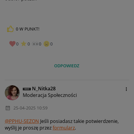
0
W PUNKT!
0
0
0
0
ODPOWIEDZ
N_Nitka28
Moderacja Społeczności
‎25-04-2025
10:59
@PPHU-SEZON
Jeśli posiadasz takie potwierdzenie,
wyślij je proszę przez
formularz
.