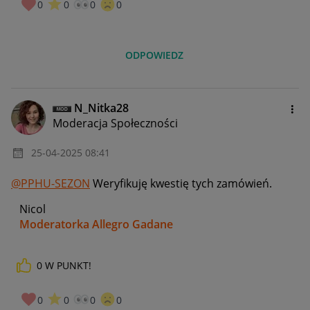
0
0
0
0
ODPOWIEDZ
N_Nitka28
Moderacja Społeczności
‎25-04-2025
08:41
@PPHU-SEZON
Weryfikuję kwestię tych zamówień.
Nicol
Moderatorka Allegro Gadane
0
W PUNKT!
0
0
0
0