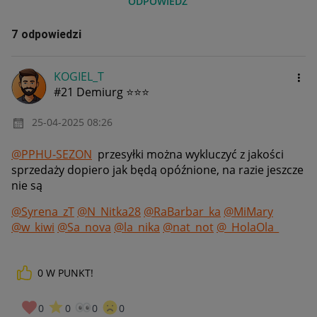
ODPOWIEDZ
7 odpowiedzi
KOGIEL_T
#21 Demiurg ⭐⭐⭐
‎25-04-2025
08:26
@PPHU-SEZON
przesyłki można wykluczyć z jakości
sprzedaży dopiero jak będą opóźnione, na razie jeszcze
nie są
@Syrena_zT
@N_Nitka28
@RaBarbar_ka
@MiMary
@w_kiwi
@Sa_nova
@la_nika
@nat_not
@_HolaOla_
0
W PUNKT!
0
0
0
0