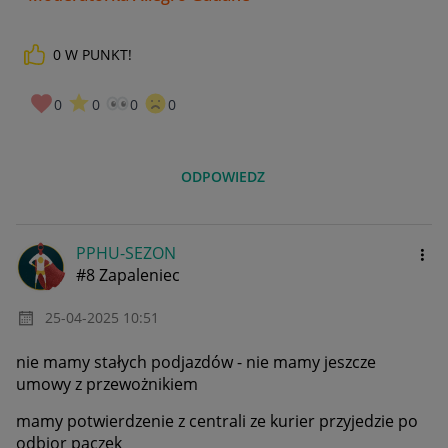
0
W PUNKT!
0
0
0
0
ODPOWIEDZ
PPHU-SEZON
#8 Zapaleniec
‎25-04-2025
10:51
nie mamy stałych podjazdów - nie mamy jeszcze
umowy z przewożnikiem
mamy potwierdzenie z centrali ze kurier przyjedzie po
odbior paczek