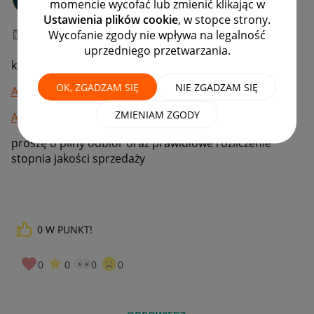
momencie wycofać lub zmienić klikając w
#8 Zapaleniec
Ustawienia plików cookie
, w stopce strony.
Wycofanie zgody nie wpływa na legalność
‎25-04-2025
08:22
uprzedniego przetwarzania.
kurier wczoraj nie odebrał przesyłek
OK, ZGADZAM SIĘ
NIE ZGADZAM SIĘ
AD00FEG791
ZMIENIAM ZGODY
AD00FEAZK4
proszę o pilny odbiór oraz prawidłowe rozliczenie
stopnia jakości sprzedaży
0
W PUNKT!
0
0
0
0