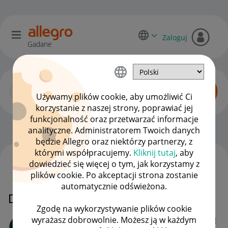
Zaloguj
Gadane
Używamy plików cookie, aby umożliwić Ci
korzystanie z naszej strony, poprawiać jej
funkcjonalność oraz przetwarzać informacje
Zaawansowani sprzedawcy
OPCJE
analityczne. Administratorem Twoich danych
będzie Allegro oraz niektórzy partnerzy, z
którymi współpracujemy.
Kliknij tutaj
, aby
dowiedzieć się więcej o tym, jak korzystamy z
WSZYSTKIE TEMATY
plików cookie. Po akceptacji strona zostanie
automatycznie odświeżona.
DHL brak podjazu
Zgodę na wykorzystywanie plików cookie
wyrażasz dobrowolnie. Możesz ją w każdym
PPHU-SEZON