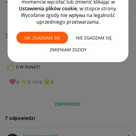
MAMY ROZWIĄZANIE!
momencie wycofać lub zmienić klikając w
Ustawienia plików cookie
, w stopce strony.
Wycofanie zgody nie wpływa na legalność
fhmis
uprzedniego przetwarzania.
#8 Zapaleniec
‎28-09-2024
10:44
OK, ZGADZAM SIĘ
NIE ZGADZAM SIĘ
ZMIENIAM ZGODY
0
W PUNKT!
0
0
0
0
ODPOWIEDZ
7 odpowiedzi