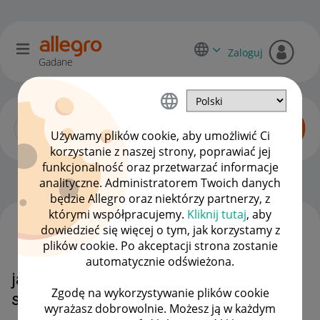
Zaloguj
Gadane
Używamy plików cookie, aby umożliwić Ci
korzystanie z naszej strony, poprawiać jej
funkcjonalność oraz przetwarzać informacje
Zaawansowani sprzedawcy
OPCJE
analityczne. Administratorem Twoich danych
będzie Allegro oraz niektórzy partnerzy, z
którymi współpracujemy.
Kliknij tutaj
, aby
dowiedzieć się więcej o tym, jak korzystamy z
WSZYSTKIE TEMATY
plików cookie. Po akceptacji strona zostanie
automatycznie odświeżona.
jak zmienici język na polski w
Zgodę na wykorzystywanie plików cookie
sales center
wyrażasz dobrowolnie. Możesz ją w każdym