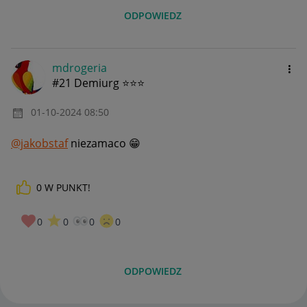
ODPOWIEDZ
mdrogeria
#21 Demiurg ⭐⭐⭐
‎01-10-2024
08:50
@jakobstaf
niezamaco
😁
0
W PUNKT!
0
0
0
0
ODPOWIEDZ