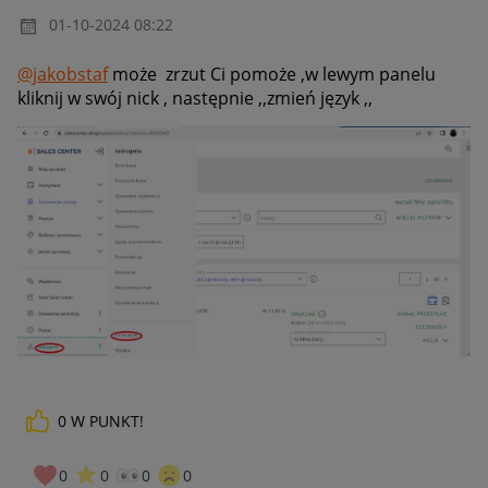
‎01-10-2024
08:22
@jakobstaf
może zrzut Ci pomoże ,
w lewym panelu
kliknij w swój nick , następnie ,,zmień język ,,
0
W PUNKT!
0
0
0
0