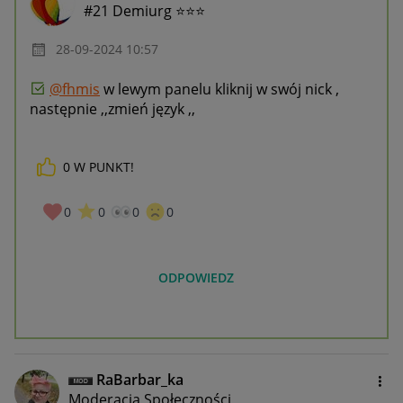
#21 Demiurg ⭐⭐⭐
‎28-09-2024
10:57
@fhmis
w lewym panelu kliknij w swój nick ,
następnie ,,zmień język ,,
0
W PUNKT!
0
0
0
0
ODPOWIEDZ
RaBarbar_ka
Moderacja Społeczności