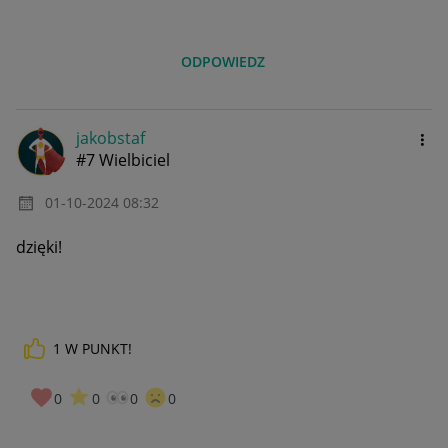
ODPOWIEDZ
jakobstaf
#7 Wielbiciel
‎01-10-2024
08:32
dzięki!
1
W PUNKT!
0
0
0
0