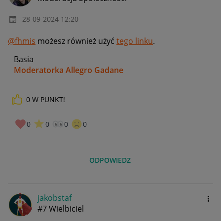
‎28-09-2024
12:20
@fhmis
możesz również użyć
tego linku
.
Basia
Moderatorka Allegro Gadane
0
W PUNKT!
0
0
0
0
ODPOWIEDZ
jakobstaf
#7 Wielbiciel