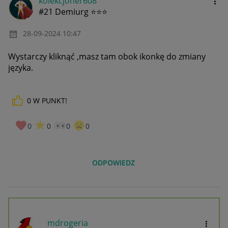
kolekcjoner608
#21 Demiurg ⭐⭐⭐
‎28-09-2024
10:47
Wystarczy kliknąć ,masz tam obok ikonkę do zmiany
języka.
0
W PUNKT!
0
0
0
0
ODPOWIEDZ
mdrogeria