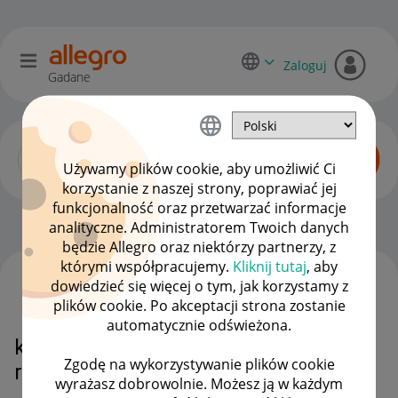
Zaloguj
Gadane
Używamy plików cookie, aby umożliwić Ci
korzystanie z naszej strony, poprawiać jej
funkcjonalność oraz przetwarzać informacje
Zaawansowani sprzedawcy
OPCJE
analityczne. Administratorem Twoich danych
będzie Allegro oraz niektórzy partnerzy, z
którymi współpracujemy.
Kliknij tutaj
, aby
dowiedzieć się więcej o tym, jak korzystamy z
WSZYSTKIE TEMATY
plików cookie. Po akceptacji strona zostanie
automatycznie odświeżona.
klient nie oznacza formalnie
Zgodę na wykorzystywanie plików cookie
rezygnacji lub zwrotu
wyrażasz dobrowolnie. Możesz ją w każdym